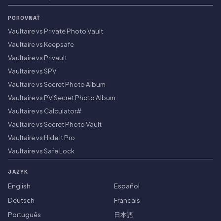
POROVNAŤ
Vaultaire vs Private Photo Vault
Vaultaire vs Keepsafe
Vaultaire vs Privault
Vaultaire vs SPV
Vaultaire vs Secret Photo Album
Vaultaire vs PV Secret Photo Album
Vaultaire vs Calculator#
Vaultaire vs Secret Photo Vault
Vaultaire vs Hide it Pro
Vaultaire vs Safe Lock
JAZYK
English
Español
Deutsch
Français
Português
日本語