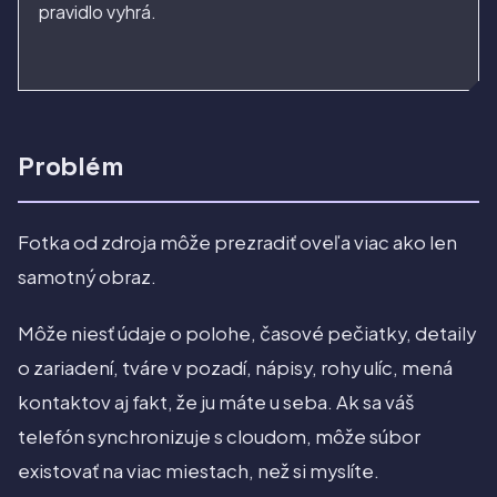
pravidlo vyhrá.
Problém
Fotka od zdroja môže prezradiť oveľa viac ako len
samotný obraz.
Môže niesť údaje o polohe, časové pečiatky, detaily
o zariadení, tváre v pozadí, nápisy, rohy ulíc, mená
kontaktov aj fakt, že ju máte u seba. Ak sa váš
telefón synchronizuje s cloudom, môže súbor
existovať na viac miestach, než si myslíte.