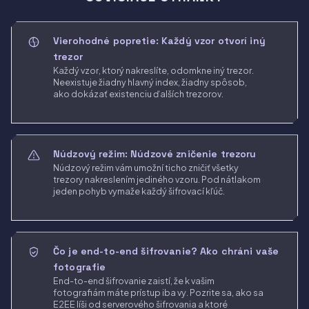
Vierohodné popretie: Každý vzor otvorí iný
trezor
Každý vzor, ktorý nakreslíte, odomkne iný trezor.
Neexistuje žiadny hlavný index, žiadny spôsob,
ako dokázať existenciu ďalších trezorov.
Núdzový režim: Núdzové zničenie trezoru
Núdzový režim vám umožní ticho zničiť všetky
trezory nakreslením jediného vzoru. Pod nátlakom
jeden pohyb vymaže každý šifrovací kľúč.
Čo je end-to-end šifrovanie? Ako chráni vaše
fotografie
End-to-end šifrovanie zaistí, že k vašim
fotografiám máte prístup iba vy. Pozrite sa, ako sa
E2EE líši od serverového šifrovania a ktoré