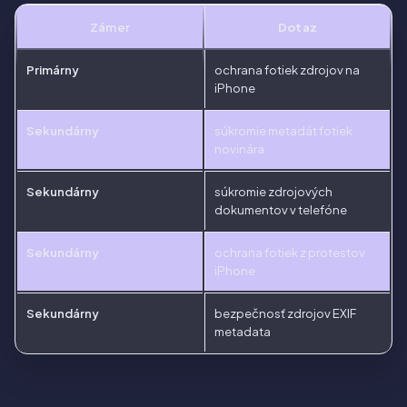
Zámer
Dotaz
Primárny
ochrana fotiek zdrojov na
iPhone
Sekundárny
súkromie metadát fotiek
novinára
Sekundárny
súkromie zdrojových
dokumentov v telefóne
Sekundárny
ochrana fotiek z protestov
iPhone
Sekundárny
bezpečnosť zdrojov EXIF
metadata