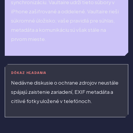
synchronizáciu. Vaultaire udrží tieto súbory v
iPhone zašifrované a oddelené. Vaultaire rieši
súkromné úložisko; vaše pravidlá pre súhlas,
metadáta a komunikáciu sú však stále na
prvom mieste.
DÔKAZ HĽADANIA
Nedávne diskusie o ochrane zdrojov neustále
spájajú zaistenie zariadení, EXIF metadáta a
citlivé fotky uložené v telefónoch.