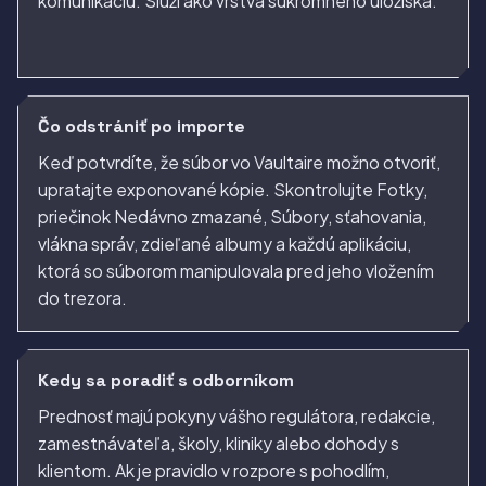
komunikáciu. Slúži ako vrstva súkromného úložiska.
Čo odstrániť po importe
Keď potvrdíte, že súbor vo Vaultaire možno otvoriť,
upratajte exponované kópie. Skontrolujte Fotky,
priečinok Nedávno zmazané, Súbory, sťahovania,
vlákna správ, zdieľané albumy a každú aplikáciu,
ktorá so súborom manipulovala pred jeho vložením
do trezora.
Kedy sa poradiť s odborníkom
Prednosť majú pokyny vášho regulátora, redakcie,
zamestnávateľa, školy, kliniky alebo dohody s
klientom. Ak je pravidlo v rozpore s pohodlím,