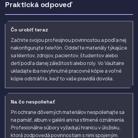
Praktická odpoveď
Čo urobiť teraz
Začnite svojou profesijnou povinnosťou a podľa nej
nakonfigurujte telefón. Oddeľte materiály týkajúce
sa klientov, zdrojov, pacientov, študentov alebo
detí podľa danej záležitosti alebo roly. Vo Vaultaire
ukladajte iba nevyhnutné pracovné kópie a voľné
kópie odstráňte, keď to vaše pravidlá dovolia.
Na čo nespoliehať
Pri ochrane dôverných materiálov nespoliehajte sa
na pamäť, album v galérii ani na stlmené oznámenia.
Profesionálne súbory vyžadujú hranicu v úložisku,
ktorá zodpovedá povinnostiam s nimi spojeným.