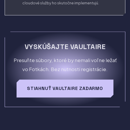
cloudové služby ho skutočne implementujú.
VYSKÚŠAJTE VAULTAIRE
Presuňte súbory, ktoré by nemali voľne ležať
vo Fotkách. Bez nutnosti registrácie.
STIAHNUŤ VAULTAIRE ZADARMO