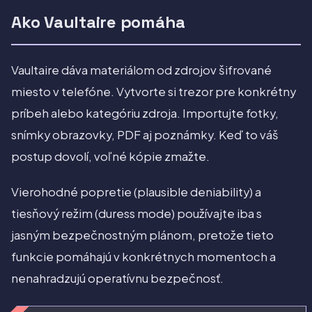
Ako Vaultaire pomáha
Vaultaire dáva materiálom od zdrojov šifrované
miesto v telefóne. Vytvorte si trezor pre konkrétny
príbeh alebo kategóriu zdroja. Importujte fotky,
snímky obrazovky, PDF aj poznámky. Keď to váš
postup dovolí, voľné kópie zmažte.
Vierohodné popretie (plausible deniability) a
tiesňový režim (duress mode) používajte iba s
jasným bezpečnostným plánom, pretože tieto
funkcie pomáhajú v konkrétnych momentoch a
nenahradzujú operatívnu bezpečnosť.