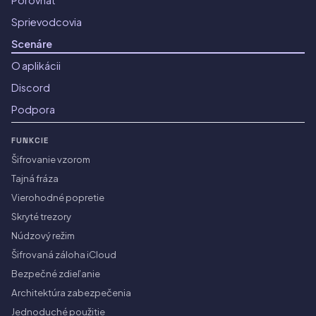
Porovnať
Sprievodcovia
Scenáre
O aplikácii
Discord
Podpora
FUNKCIE
Šifrovanie vzorom
Tajná fráza
Vierohodné popretie
Skryté trezory
Núdzový režim
Šifrovaná záloha iCloud
Bezpečné zdieľanie
Architektúra zabezpečenia
Jednoduché použitie