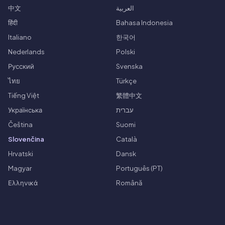
中文
العربية
हिंदी
Bahasa Indonesia
Italiano
한국어
Nederlands
Polski
Русский
Svenska
ไทย
Türkçe
Tiếng Việt
繁體中文
Українська
עברית
Čeština
Suomi
Slovenčina
Català
Hrvatski
Dansk
Magyar
Português (PT)
Ελληνικά
Română