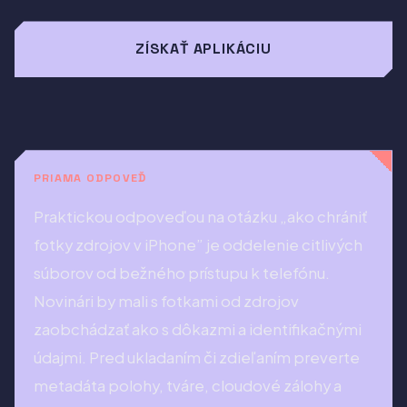
ZÍSKAŤ APLIKÁCIU
PRIAMA ODPOVEĎ
Praktickou odpoveďou na otázku „ako chrániť
fotky zdrojov v iPhone” je oddelenie citlivých
súborov od bežného prístupu k telefónu.
Novinári by mali s fotkami od zdrojov
zaobchádzať ako s dôkazmi a identifikačnými
údajmi. Pred ukladaním či zdieľaním preverte
metadáta polohy, tváre, cloudové zálohy a