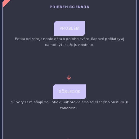
PRIEBEH SCENÁRA
PROBLÉM
Fotka od zdroja nesie dáta o polohe, tváre, časové pečiatky aj
samotný fakt, že ju vlastníte.
→
DÔSLEDOK
Súbory sa miešajú do Fotiek, Súborov alebo zdieľaného prístupu k
zariadeniu.