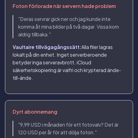
Foton förlorade när servern hade problem
"Deras servrar gick ner och jag kunde inte
komma åt mina bilder på två dagar. Vissa kom
aldrig tillbaka."
Vaultaire tillvägagångssätt:
Alla filer lagras
lokalt på din enhet. Inget serverberoende
betyder inga serveravbrott. iCloud
säkerhetskopiering är valfri och krypterad ände-
till-ände.
Dyrt abonnemang
"9,99 USD i månaden för ett fotovalv? Det är
120 USD per år för att dölja foton."