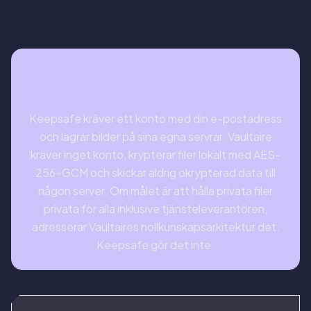
SLUTSATS
Keepsafe kräver ett konto med din e-postadress
och lagrar bilder på sina egna servrar. Vaultaire
kräver inget konto, krypterar filer lokalt med AES-
256-GCM och skickar aldrig okrypterad data till
någon server. Om målet är att hålla privata filer
privata för alla inklusive tjänsteleverantören,
adresserar Vaultaires nollkunskapsarkitektur det.
Keepsafe gör det inte.