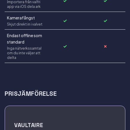
✓
✓
Importera från valfri
app via iOS dela ark
Kamerafångst
✓
✓
Skjut direkt in i valvet
Endast offline som
standard
✓
✗
Inga nätverkssamtal
om du inte väljer att
delta
PRISJÄMFÖRELSE
VAULTAIRE