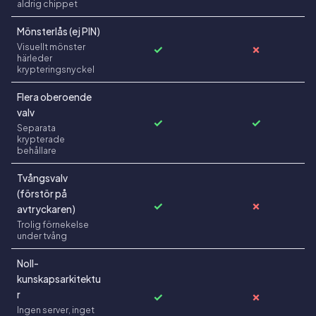
aldrig chippet
Mönsterlås (ej PIN)
Visuellt mönster
✓
✗
härleder
krypteringsnyckel
Flera oberoende
valv
✓
✓
Separata
krypterade
behållare
Tvångsvalv
(förstör på
✓
✗
avtryckaren)
Trolig förnekelse
under tvång
Noll-
kunskapsarkitektu
r
✓
✗
Ingen server, inget