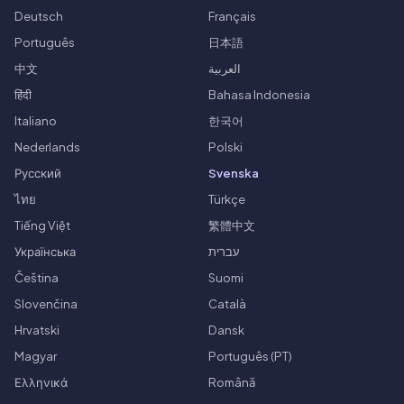
Deutsch
Français
Português
日本語
中文
العربية
हिंदी
Bahasa Indonesia
Italiano
한국어
Nederlands
Polski
Русский
Svenska
ไทย
Türkçe
Tiếng Việt
繁體中文
Українська
עברית
Čeština
Suomi
Slovenčina
Català
Hrvatski
Dansk
Magyar
Português (PT)
Ελληνικά
Română