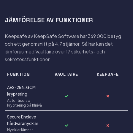
JÄMFÖRELSE AV FUNKTIONER
Keepsafe av KeepSafe Software har 369 000 betyg
och ett genomsnitt på 4,7 stjärnor. Så här kan det
jämföras med Vaultaire över 17 säkerhets- och
sekretessfunktioner.
FUNKTION
VAULTAIRE
KEEPSAFE
AES-256-GCM
kryptering
✓
✗
Autentiserad
kryptering på filnivå
Secure Enclave
hårdvaranycklar
✓
✗
Nycklar lämnar