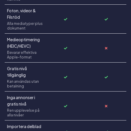
Foton, videor &
Filstöd
✓
✓
Alla mediatyper plus
dokument
Medieoptimering
(HEIC/HEVC)
✓
✗
Bevarar effektiva
Apple-format
Gratis nivå
tillgänglig
✓
✓
Kan användas utan
betalning
Inga annonser i
gratis nivå
✓
✗
Ren upplevelse på
alla nivåer
Importera delblad