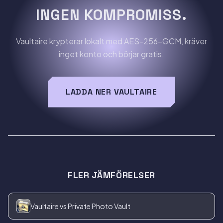
INGEN KOMPROMISS.
Vaultaire krypterar lokalt med AES-256-GCM, kräver
inget konto och börjar gratis.
LADDA NER VAULTAIRE
FLER JÄMFÖRELSER
Vaultaire vs Private Photo Vault