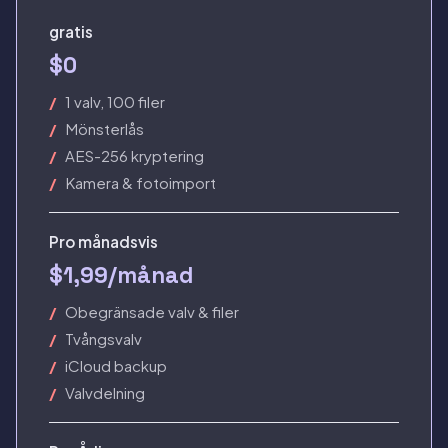
gratis
$0
1 valv, 100 filer
Mönsterlås
AES-256 kryptering
Kamera & fotoimport
Pro månadsvis
$1,99/månad
Obegränsade valv & filer
Tvångsvalv
iCloud backup
Valvdelning