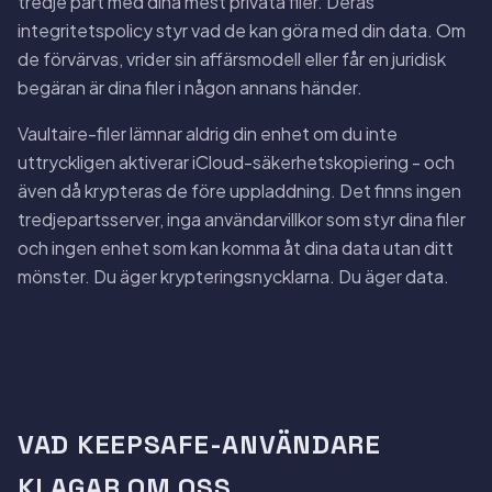
tredje part med dina mest privata filer. Deras
integritetspolicy styr vad de kan göra med din data. Om
de förvärvas, vrider sin affärsmodell eller får en juridisk
begäran är dina filer i någon annans händer.
Vaultaire-filer lämnar aldrig din enhet om du inte
uttryckligen aktiverar iCloud-säkerhetskopiering - och
även då krypteras de före uppladdning. Det finns ingen
tredjepartsserver, inga användarvillkor som styr dina filer
och ingen enhet som kan komma åt dina data utan ditt
mönster. Du äger krypteringsnycklarna. Du äger data.
VAD KEEPSAFE-ANVÄNDARE
KLAGAR OM OSS