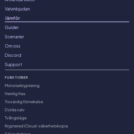
Valvinbjudan
Jämför
Guider
Scenarier
Om oss
Discord
Support
FUNKTIONER
Mönsterkryptering
Hemlig fras
Trovärdig förnekelse
Dolda valv
Tvångsläge
Krypterad iCloud-säkerhetskopia
Säker delning