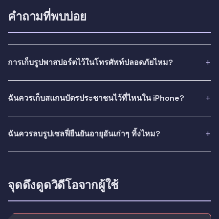
คำถามที่พบบ่อย
การเก็บรูปพาสปอร์ตไว้ในโทรศัพท์ปลอดภัยไหม?
ฉันควรเก็บสแกนบัตรประชาชนไว้ที่ไหนใน iPhone?
ฉันควรลบรูปเซลฟี่ยืนยันอายุอันเก่าๆ ทิ้งไหม?
จุดดึงดูดวิดีโอจากผู้ใช้