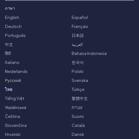
ภาษา
English
Español
Deutsch
Français
Português
日本語
中文
العربية
हिंदी
Bahasa Indonesia
Italiano
한국어
Nederlands
Polski
Русский
Svenska
ไทย
Türkçe
Tiếng Việt
繁體中文
Українська
עברית
Čeština
Suomi
Slovenčina
Català
Hrvatski
Dansk