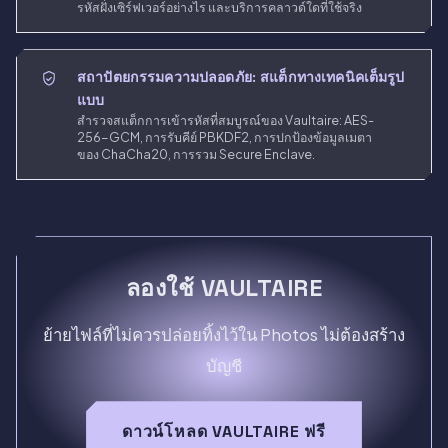
รหัสฝั่งเซิร์ฟเวอร์อย่างไร และบริการคลาวด์ใดที่ใช้จริง
สถาปัตยกรรมความปลอดภัย: สแต็กทางเทคนิคเต็มรูป
แบบ
สำรวจสแต็กการเข้ารหัสที่สมบูรณ์ของ Vaultaire: AES-
256-GCM, การรับคีย์ PBKDF2, การปกป้องข้อมูลเมตา
ของ ChaCha20, การรวม Secure Enclave.
ลองใช้ VAULTAIRE
ย้ายไฟล์ที่ไม่ควรปล่อยทิ้งไว้ใน Photos ไม่ต้องสร้าง
บัญชี
ดาวน์โหลด VAULTAIRE ฟรี