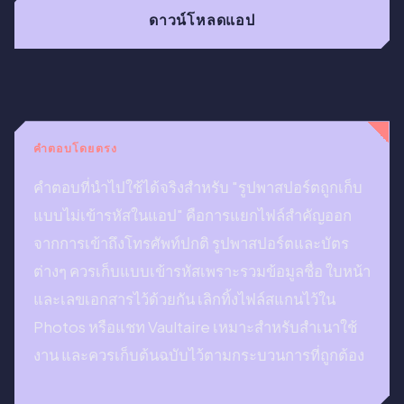
ดาวน์โหลดแอป
คำตอบโดยตรง
คำตอบที่นำไปใช้ได้จริงสำหรับ "รูปพาสปอร์ตถูกเก็บ
แบบไม่เข้ารหัสในแอป" คือการแยกไฟล์สำคัญออก
จากการเข้าถึงโทรศัพท์ปกติ รูปพาสปอร์ตและบัตร
ต่างๆ ควรเก็บแบบเข้ารหัสเพราะรวมข้อมูลชื่อ ใบหน้า
และเลขเอกสารไว้ด้วยกัน เลิกทิ้งไฟล์สแกนไว้ใน
Photos หรือแชท Vaultaire เหมาะสำหรับสำเนาใช้
งาน และควรเก็บต้นฉบับไว้ตามกระบวนการที่ถูกต้อง