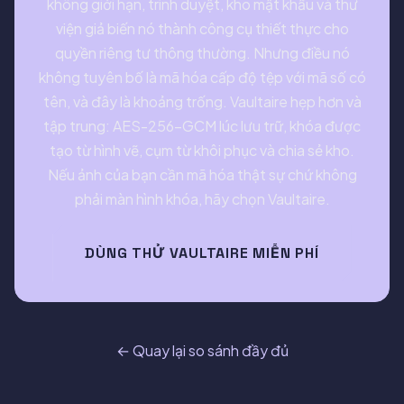
không giới hạn, trình duyệt, kho mật khẩu và thư
viện giả biến nó thành công cụ thiết thực cho
quyền riêng tư thông thường. Nhưng điều nó
không tuyên bố là mã hóa cấp độ tệp với mã số có
tên, và đây là khoảng trống. Vaultaire hẹp hơn và
tập trung: AES-256-GCM lúc lưu trữ, khóa được
tạo từ hình vẽ, cụm từ khôi phục và chia sẻ kho.
Nếu ảnh của bạn cần mã hóa thật sự chứ không
phải màn hình khóa, hãy chọn Vaultaire.
DÙNG THỬ VAULTAIRE MIỄN PHÍ
← Quay lại so sánh đầy đủ