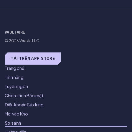
VAULTAIRE
© 2026
Wraxle LLC
TẢI TRÊN APP STORE
Trang chủ
Tính năng
Tuyên ngôn
Chính sách Bảo mật
Điều khoản Sử dụng
Mời vào Kho
So sánh
Hướng dẫn