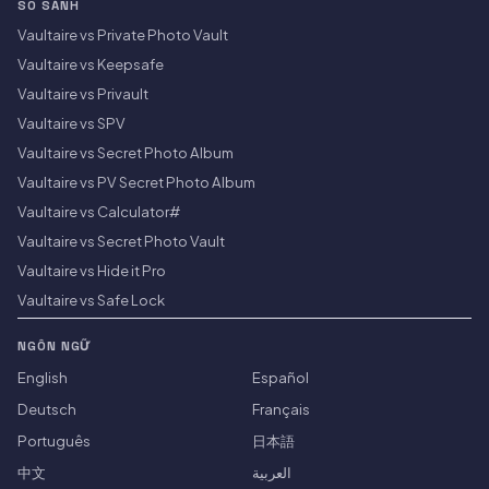
SO SÁNH
Vaultaire vs Private Photo Vault
Vaultaire vs Keepsafe
Vaultaire vs Privault
Vaultaire vs SPV
Vaultaire vs Secret Photo Album
Vaultaire vs PV Secret Photo Album
Vaultaire vs Calculator#
Vaultaire vs Secret Photo Vault
Vaultaire vs Hide it Pro
Vaultaire vs Safe Lock
NGÔN NGỮ
English
Español
Deutsch
Français
Português
日本語
中文
العربية