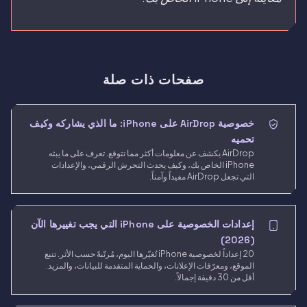
صفحات ذات صلة
خصوصية AirDrop على iPhone: ما الذي يشاركه وكيف
تحميه
AirDrop يكشف عن معلومات أكثر مما تتوقع. تعرف على ما يبثه
iPhone الخاص بك، وكيف يحدث التحرش الرقمي، والإعدادات
التي تجعل AirDrop مفيداً وآمناً.
إعدادات الخصوصية على iPhone التي يجب تغييرها الآن
(2026)
20 إعداداً لخصوصية iPhone تُغيّرها اليوم، مُرتّبةً حسب الأثر. تتبع
الموقع، ومعرّفات الإعلانات، والحماية المتقدمة للبيانات، والمزيد.
أقل من 30 دقيقة إجمالاً.