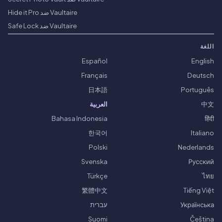
Vaultaire ضد Hide it Pro
Vaultaire ضد Safe Lock
اللغة
Español
English
Français
Deutsch
日本語
Português
中文
العربية
Bahasa Indonesia
हिंदी
한국어
Italiano
Polski
Nederlands
Svenska
Русский
Türkçe
ไทย
繁體中文
Tiếng Việt
Українська
עברית
Suomi
Čeština