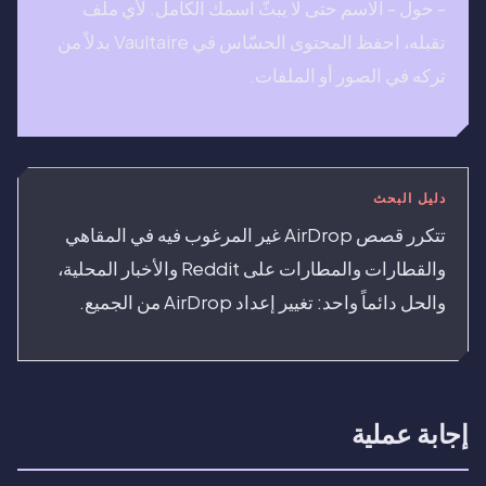
- حول - الاسم حتى لا يبثّ اسمك الكامل. لأي ملف
تقبله، احفظ المحتوى الحسّاس في Vaultaire بدلاً من
تركه في الصور أو الملفات.
دليل البحث
تتكرر قصص AirDrop غير المرغوب فيه في المقاهي
والقطارات والمطارات على Reddit والأخبار المحلية،
والحل دائماً واحد: تغيير إعداد AirDrop من الجميع.
إجابة عملية