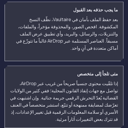
ما يجب حذفه بعد القبول
بعد حفظ الملف بأمان في Vaultaire، نظّف النسخ
المكشوفة. افحص الصور، والمحذوفة مؤخراً، والملفات،
والتنزيلات، والرسائل، والبريد، وأي تطبيق عرض الملف
مسبقاً. العناصر المستلمة عبر AirDrop غالباً ما تتوزّع في
أماكن متعددة في آنٍ واحد.
متى تلجأ إلى متخصص
إذا تلقّيت محتوى جنسياً صريحاً من غريب عبر AirDrop،
تواصل مع جهات إنفاذ القانون المحلية؛ ففي كثير من الولايات
القضائية يُعدّ التحرش الرقمي جريمة جنائية. وإن اشتبهت في
تعرّضك لمضايقة ممنهجة أو تتبّع، استشر متخصصاً في العنف
الأسري أو سلامة المعلومات الرقمية قبل تغيير الإعدادات، إذ
قد تترك بعض التغييرات آثاراً مرئية.