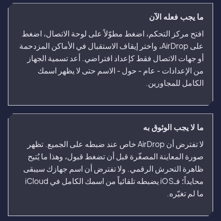
ما يجب فعله الآن
افتح مركز التحكم، اضغط مطوّلاً على لوحة الاتصال، اضغط
على AirDrop، واختر إيقاف الاستقبال في الأماكن المزدحمة
أو جهات الاتصال فقط كإعداد افتراضي. أعد تسمية الجهاز
من الإعدادات - عام - حول - الاسم حتى لا يظهر اسمك
الكامل للمجاورين.
ما لا يجب الوثوق به
لا تفترض أن AirDrop خاص عند ضبطه على الجميع. تظهر
صورة المعاينة المصغّرة قبل أن تضغط قبول، وهذا ما يُتيح
ظاهرة التحرش الرقمي. ولا تفترض أن اسم جهازك سيبقى
محايداً؛ فـiOS يضبطه تلقائياً من اسمك الكامل في iCloud
ما لم تغيّره.