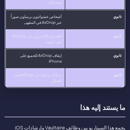
iPhone
ثانوي
أشخاص عشوائيون يرسلون صوراً
عبر AirDrop في المقهى
ثانوي
التحرش الإلكتروني عبر AirDrop
كيف أوقفه
ثانوي
إيقاف AirDrop للجميع على
iPhone
ثانوي
رسائل مزعجة عبر AirDrop في
القطار
ما يستند إليه هذا
يجمع هذا السيناريو بين وظائف Vaultaire وإرشادات iOS