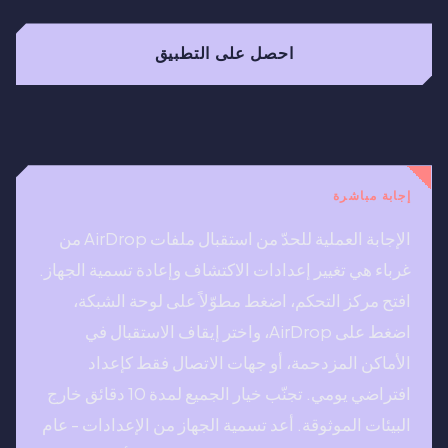
احصل على التطبيق
إجابة مباشرة
الإجابة العملية للحدّ من استقبال ملفات AirDrop من
غرباء هي تغيير إعدادات الاكتشاف وإعادة تسمية الجهاز.
افتح مركز التحكم، اضغط مطوّلاً على لوحة الشبكة،
اضغط على AirDrop، واختر إيقاف الاستقبال في
الأماكن المزدحمة، أو جهات الاتصال فقط كإعداد
افتراضي يومي. تجنّب خيار الجميع لمدة 10 دقائق خارج
البيئات الموثوقة. أعد تسمية الجهاز من الإعدادات - عام