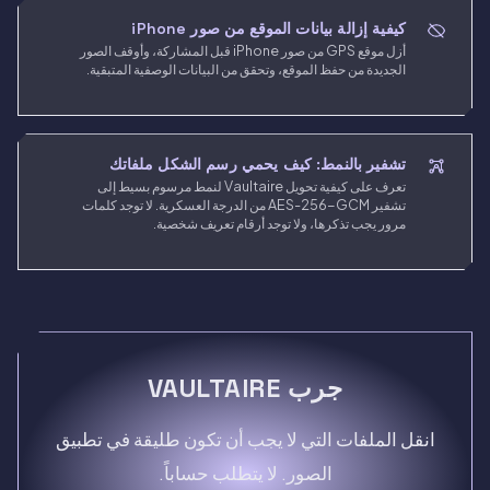
كيفية إزالة بيانات الموقع من صور iPhone
أزل موقع GPS من صور iPhone قبل المشاركة، وأوقف الصور
الجديدة من حفظ الموقع، وتحقق من البيانات الوصفية المتبقية.
تشفير بالنمط: كيف يحمي رسم الشكل ملفاتك
تعرف على كيفية تحويل Vaultaire لنمط مرسوم بسيط إلى
تشفير AES-256-GCM من الدرجة العسكرية. لا توجد كلمات
مرور يجب تذكرها، ولا توجد أرقام تعريف شخصية.
جرب VAULTAIRE
انقل الملفات التي لا يجب أن تكون طليقة في تطبيق
الصور. لا يتطلب حساباً.