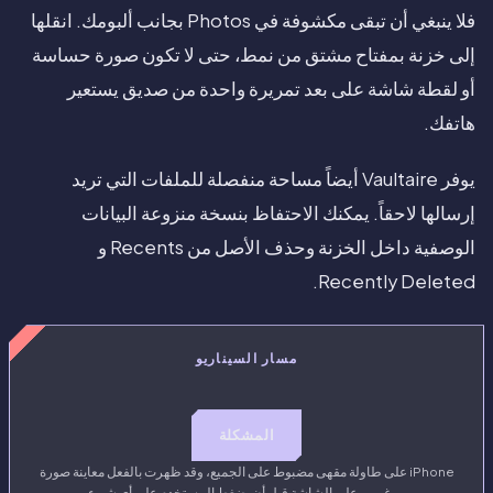
فلا ينبغي أن تبقى مكشوفة في Photos بجانب ألبومك. انقلها
إلى خزنة بمفتاح مشتق من نمط، حتى لا تكون صورة حساسة
أو لقطة شاشة على بعد تمريرة واحدة من صديق يستعير
هاتفك.
يوفر Vaultaire أيضاً مساحة منفصلة للملفات التي تريد
إرسالها لاحقاً. يمكنك الاحتفاظ بنسخة منزوعة البيانات
الوصفية داخل الخزنة وحذف الأصل من Recents و
Recently Deleted.
مسار السيناريو
المشكلة
iPhone على طاولة مقهى مضبوط على الجميع، وقد ظهرت بالفعل معاينة صورة
من غريب على الشاشة قبل أن يضغط المستخدم على أي شيء.