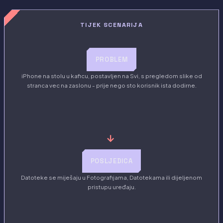
TIJEK SCENARIJA
PROBLEM
iPhone na stolu u kaficu, postavljen na Svi, s pregledom slike od
stranca vec na zaslonu - prije nego sto korisnik ista dodirne.
→
POSLJEDICA
Datoteke se miješaju u Fotografijama, Datotekama ili dijeljenom
pristupu uređaju.