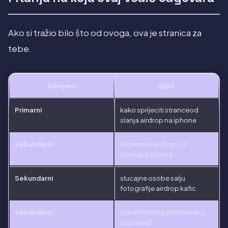
Ako si tražio bilo što od ovoga, ova je stranica za
tebe.
Namjera
Upit
Primarni
kako sprijeciti stranceod
slanja airdrop na iphone
Sekundarni
blokiranje airdrop od
stranaca iphone
Sekundarni
slucajne osobe salju
fotografije airdrop kafic
Sekundarni
cyberflashing iphone kako
zaustaviti