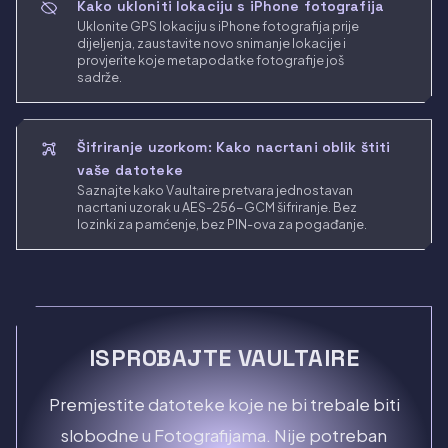
Kako ukloniti lokaciju s iPhone fotografija
Uklonite GPS lokaciju s iPhone fotografija prije
dijeljenja, zaustavite novo snimanje lokacije i
provjerite koje metapodatke fotografije još
sadrže.
Šifriranje uzorkom: Kako nacrtani oblik štiti
vaše datoteke
Saznajte kako Vaultaire pretvara jednostavan
nacrtani uzorak u AES-256-GCM šifriranje. Bez
lozinki za pamćenje, bez PIN-ova za pogađanje.
ISPROBAJTE VAULTAIRE
Premjestite datoteke koje ne bi trebale biti
slobodne u Fotografijama. Nije potreban