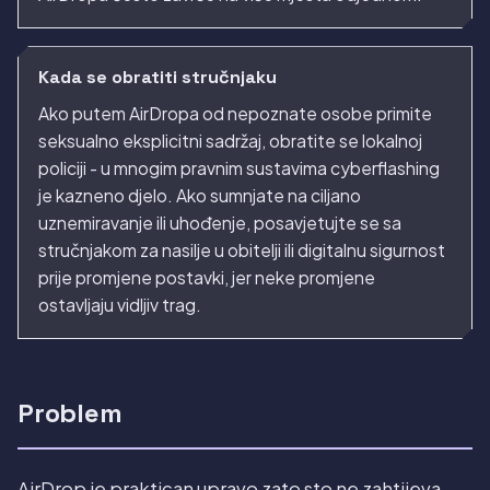
Kada se obratiti stručnjaku
Ako putem AirDropa od nepoznate osobe primite
seksualno eksplicitni sadržaj, obratite se lokalnoj
policiji - u mnogim pravnim sustavima cyberflashing
je kazneno djelo. Ako sumnjate na ciljano
uznemiravanje ili uhođenje, posavjetujte se sa
stručnjakom za nasilje u obitelji ili digitalnu sigurnost
prije promjene postavki, jer neke promjene
ostavljaju vidljiv trag.
Problem
AirDrop je praktican upravo zato sto ne zahtijeva