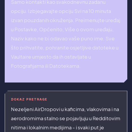
Samo kontakti kao svakodnevnu zadanu
opciju. Izbjegavajte opciju Svi na 10 minuta
izvan pouzdanih okruženja. Preimenujte uređaj
u Postavke, Općenito, Više o ovom uređaju,
Naziv kako ne bi odavao vaše puno ime. Sve
što prihvatite, pohranite osjetljive datoteke u
Vaultaire umjesto da ih ostavljate u
Fotografijama ili Datotekama.
DOKAZ PRETRAGE
Nezeljeni AirDropovi u kaficima, vlakovima i na
aerodromima stalno se pojavljuju u Redditovim
nitima i lokalnim medijima - i svaki put je