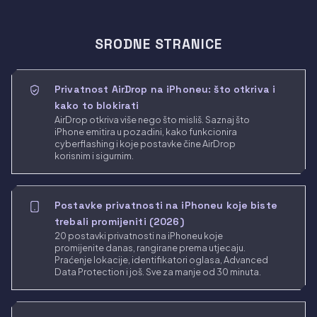
SRODNE STRANICE
Privatnost AirDrop na iPhoneu: što otkriva i
kako to blokirati
AirDrop otkriva više nego što misliš. Saznaj što
iPhone emitira u pozadini, kako funkcionira
cyberflashing i koje postavke čine AirDrop
korisnim i sigurnim.
Postavke privatnosti na iPhoneu koje biste
trebali promijeniti (2026)
20 postavki privatnosti na iPhoneu koje
promijenite danas, rangirane prema utjecaju.
Praćenje lokacije, identifikatori oglasa, Advanced
Data Protection i još. Sve za manje od 30 minuta.