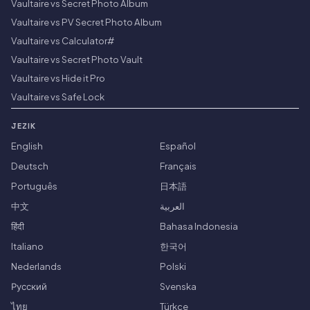
Vaultaire vs Secret Photo Album
Vaultaire vs PV Secret Photo Album
Vaultaire vs Calculator#
Vaultaire vs Secret Photo Vault
Vaultaire vs Hide it Pro
Vaultaire vs Safe Lock
JEZIK
English
Español
Deutsch
Français
Português
日本語
中文
العربية
हिंदी
Bahasa Indonesia
Italiano
한국어
Nederlands
Polski
Русский
Svenska
ไทย
Türkçe