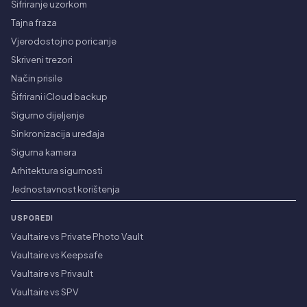
Šifriranje uzorkom
Tajna fraza
Vjerodostojno poricanje
Skriveni trezori
Način prisile
Šifrirani iCloud backup
Sigurno dijeljenje
Sinkronizacija uređaja
Sigurna kamera
Arhitektura sigurnosti
Jednostavnost korištenja
USPOREDI
Vaultaire vs Private Photo Vault
Vaultaire vs Keepsafe
Vaultaire vs Privault
Vaultaire vs SPV