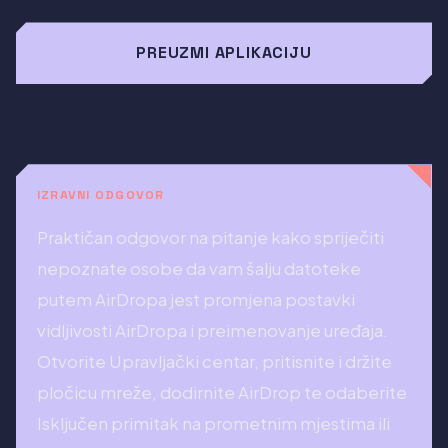
PREUZMI APLIKACIJU
IZRAVNI ODGOVOR
Praktičan odgovor na pitanje kako spriječiti
nepoznate osobe da vam šalju datoteke
putem AirDropa jest promjena postavki
vidljivosti AirDropa i preimenovanje uređaja.
Otvorite Upravljački centar, pritisnite i držite
pločicu mreže, dodirnite AirDrop te odaberite
Isključen primitak na prometnim mjestima ili