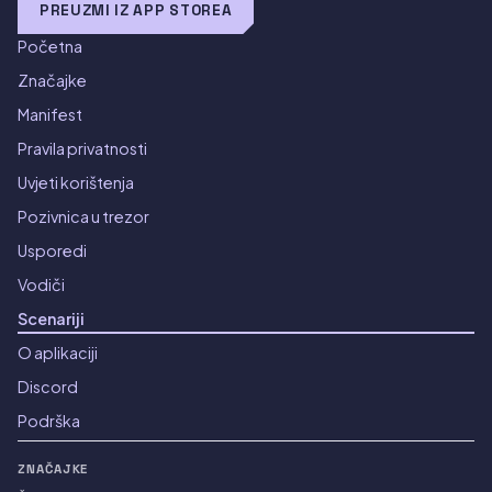
PREUZMI IZ APP STOREA
Početna
Značajke
Manifest
Pravila privatnosti
Uvjeti korištenja
Pozivnica u trezor
Usporedi
Vodiči
Scenariji
O aplikaciji
Discord
Podrška
ZNAČAJKE