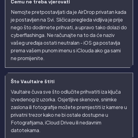
Čemu ne treba vjerovati
Nemojte pretpostavljati da je AirDrop privatan kada
je postavljen na Svi. Sličica pregleda vidljiva je prije
nego što dodirnete prihvati, a upravo tako dolazi do
cyberflashinga. Ne računajte na to da će naziv
vašeg uređaja ostati neutralan - iOS ga postavlja
prema vašem punom imenu s iClouda ako ga sami
ne promijenite.
Što Vaultaire štiti
Vaultaire čuva sve što odlučite prihvatiti iza ključa
izvedenog iz uzorka. Osjetljive skenove, snimke
zaslona ili fotografije možete premjestiti iz kamere u
privatni trezor kako ne bi ostale dostupne u
Fotografijama, iCloud Driveu ili nedavnim
datotekama.