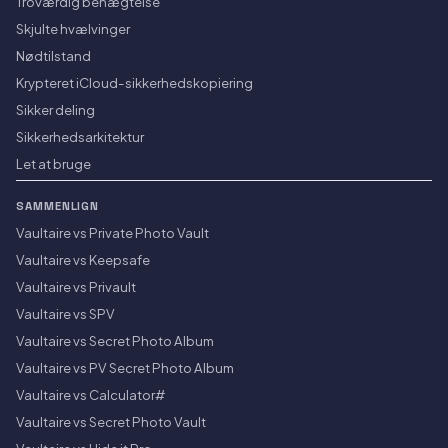
Troværdig benægtelse
Skjulte hvælvinger
Nødtilstand
Krypteret iCloud-sikkerhedskopiering
Sikker deling
Sikkerhedsarkitektur
Let at bruge
SAMMENLIGN
Vaultaire vs Private Photo Vault
Vaultaire vs Keepsafe
Vaultaire vs Privault
Vaultaire vs SPV
Vaultaire vs Secret Photo Album
Vaultaire vs PV Secret Photo Album
Vaultaire vs Calculator#
Vaultaire vs Secret Photo Vault