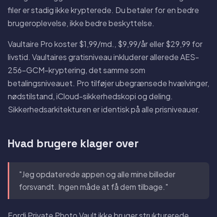
filer er stadig ikke krypterede. Du betaler for en bedre
brugeroplevelse, ikke bedre beskyttelse.
Vaultaire Pro koster $1,99/md., $9,99/år eller $29,99 for
livstid. Vaultaires gratisniveau inkluderer allerede AES-
256-GCM-kryptering, det samme som
betalingsniveauet. Pro tilføjer ubegrænsede hvælvinger,
nødstilstand, iCloud-sikkerhedskopi og deling.
Sikkerhedsarkitekturen er identisk på alle prisniveauer.
Hvad brugere klager over
"Jeg opdaterede appen og alle mine billeder
forsvandt. Ingen måde at få dem tilbage."
Fordi Private Photo Vault ikke bruger strukturerede