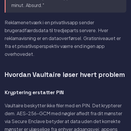
minut. Absurd."
Reklamenetværk i en privatlivsapp sender
brugeradfærdsdata til tredjeparts servere. Hver
reklamavisning er en dataoverførsel. Gratisniveauet er
fra et privatlivsperspektiv værre end ingen app
overhovedet.
Hvordan Vaultaire løser hvert problem
Kryptering erstatter PIN
Vaultaire beskytter ikke filer med en PIN. Det krypterer
dem. AES-256-GCM med nøgler afledt fra dit mønster
via Secure Enclave betyder at data uden det korrekte
mønster er ulæselige fra enhver adgangsvej: appens