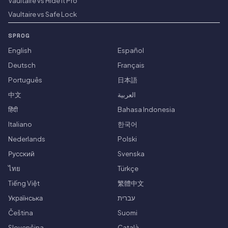
Vaultaire vs Hide it Pro
Vaultaire vs Safe Lock
SPROG
English
Español
Deutsch
Français
Português
日本語
中文
العربية
हिंदी
Bahasa Indonesia
Italiano
한국어
Nederlands
Polski
Русский
Svenska
ไทย
Türkçe
Tiếng Việt
繁體中文
Українська
עברית
Čeština
Suomi
Slovenčina
Català