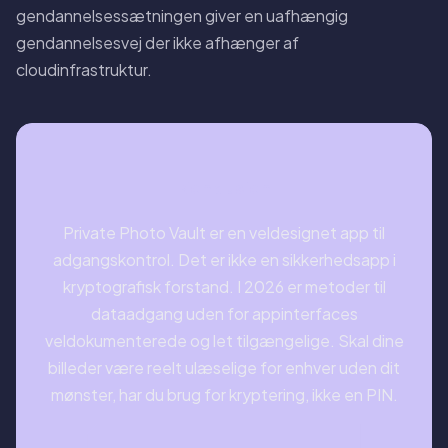
gendannelsessætningen giver en uafhængig
gendannelsesvej der ikke afhænger af
cloudinfrastruktur.
Konklusion
Private Photo Vault er en veldesignet app til
adgangskontrol. Det er ikke en sikkerhedsapp i
kryptografisk forstand. I 2026 er metoder til
dataadgang uden for appinterfaces
veldokumenterede og let tilgængelige. Skal dine
billeder være reelt ulæselige for enhver uden dit
mønster, har du brug for kryptering, ikke en PIN.