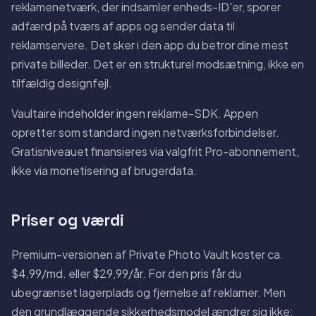
reklamenetværk, der indsamler enheds-ID'er, sporer
adfærd på tværs af apps og sender data til
reklamservere. Det sker i den app du betror dine mest
private billeder. Det er en strukturel modsætning, ikke en
tilfældig designfejl.
Vaultaire indeholder ingen reklame-SDK. Appen
opretter som standard ingen netværksforbindelser.
Gratisniveauet finansieres via valgfrit Pro-abonnement,
ikke via monetisering af brugerdata.
Priser og værdi
Premium-versionen af Private Photo Vault koster ca.
$4,99/md. eller $29,99/år. For den pris får du
ubegrænset lagerplads og fjernelse af reklamer. Men
den grundlæggende sikkerhedsmodel ændrer sig ikke: