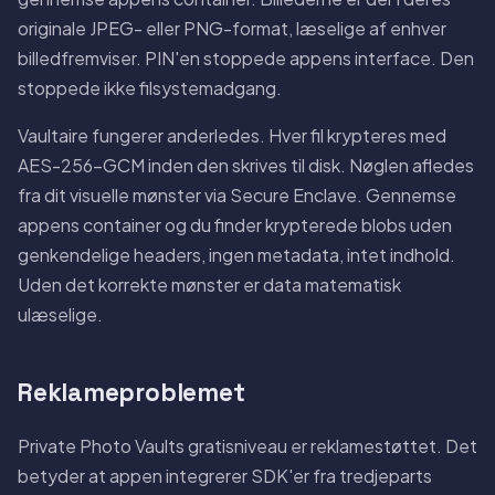
originale JPEG- eller PNG-format, læselige af enhver
billedfremviser. PIN'en stoppede appens interface. Den
stoppede ikke filsystemadgang.
Vaultaire fungerer anderledes. Hver fil krypteres med
AES-256-GCM inden den skrives til disk. Nøglen afledes
fra dit visuelle mønster via Secure Enclave. Gennemse
appens container og du finder krypterede blobs uden
genkendelige headers, ingen metadata, intet indhold.
Uden det korrekte mønster er data matematisk
ulæselige.
Reklameproblemet
Private Photo Vaults gratisniveau er reklamestøttet. Det
betyder at appen integrerer SDK'er fra tredjeparts