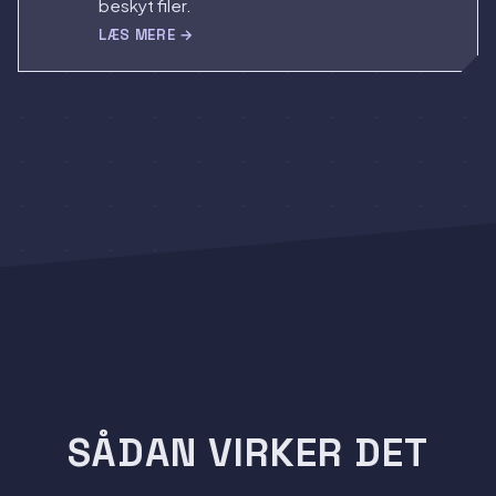
beskyt filer.
LÆS MERE →
SÅDAN VIRKER DET