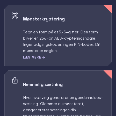
Mønsterkryptering
Tegn en form på et 5×5-gitter. Den form
bliver en 256-bit AES-krypteringsnøgle.
Ingen adgangskoder, ingen PIN-koder. Dit
mønster er nøglen.
LÆS MERE →
Hemmelig sætning
Hver hvælving genererer en gendannelses-
sætning. Glemmer du mønsteret,
gengenererer sætningen din
krypteringsnøgle. Glemmer du begge, kan