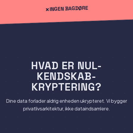
INGEN BAGDØRE
HVAD ER NUL-
Brug gendannelses-sætning
KENDSKAB-
Tilslut delt hvælving
KRYPTERING?
Dine data forlader aldrig enheden ukrypteret. Vi bygger
privatlivsarkitektur, ikke dataindsamlere.