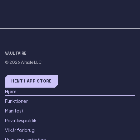
VAULTAIRE
© 2026
Wraxle LLC
HENT I APP STORE
Hjem
Funktioner
Manifest
Privatlivspolitik
Vilkår for brug
Hvælving-invitation