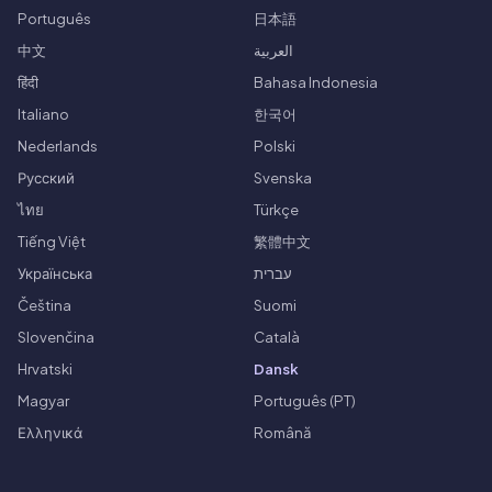
Português
日本語
中文
العربية
हिंदी
Bahasa Indonesia
Italiano
한국어
Nederlands
Polski
Русский
Svenska
ไทย
Türkçe
Tiếng Việt
繁體中文
Українська
עברית
Čeština
Suomi
Slovenčina
Català
Hrvatski
Dansk
Magyar
Português (PT)
Ελληνικά
Română