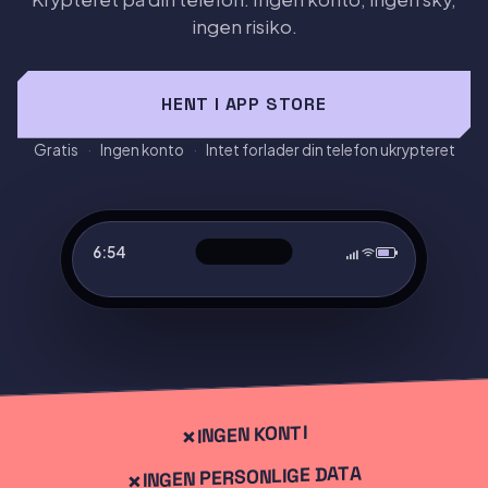
ingen risiko.
HENT I APP STORE
Gratis
·
Ingen konto
·
Intet forlader din telefon ukrypteret
6:54
⌕
0:18
0:11
0:35
0:21
0:13
0:45
Vaultaire er et lokalt-først krypteret arkivprogram til iOS, d
Tegn et mønster
INGEN KONTI
INGEN PERSONLIGE DATA