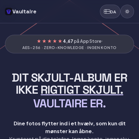
Vaultaire
DA
★★★★★
4,67
på App Store
AES-256 · ZERO-KNOWLEDGE · INGEN KONTO
DIT SKJULT-ALBUM ER
IKKE
RIGTIGT SKJULT.
VAULTAIRE ER.
Dine fotos flytter ind i et hvælv, som kun dit
mønster kan åbne.
Krypteret på din telefon. Ingen konto, ingen sky,