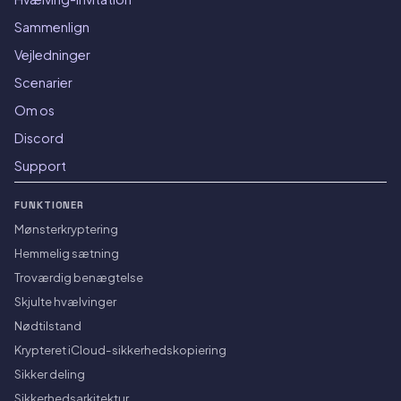
Sammenlign
Vejledninger
Scenarier
Om os
Discord
Support
FUNKTIONER
Mønsterkryptering
Hemmelig sætning
Troværdig benægtelse
Skjulte hvælvinger
Nødtilstand
Krypteret iCloud-sikkerhedskopiering
Sikker deling
Sikkerhedsarkitektur