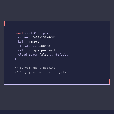
const
 vaultConfig = {

  cipher: 
"AES-256-GCM"
,

  kdf: 
"PBKDF2"
,

  iterations: 
600000
,

  salt: 
unique_per_vault
,

  cloud_sync: 
false
 // default

};

// Server knows nothing.
// Only your pattern decrypts.