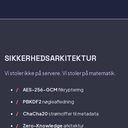
SIKKERHEDSARKITEKTUR
Vi stoler ikke på servere. Vi stoler på matematik.
AES-256-GCM
filkryptering
PBKDF2
nøgleafledning
ChaCha20
strømciffer til metadata
Zero-Knowledge
arkitektur