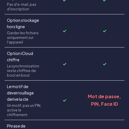
Pas d'e-mail, pas
d'inscription
Option stockage
hors ligne
✓
✓
Garder les fichiers
uniquement sur
l'appareil
Option iCloud
chiffre
✓
✓
La synchronisation
reste chiffree de
bout en bout
Le motif de
deverrouillage
Mot de passe,
derive la cle
✓
PIN, Face ID
Un motif, pas un PIN,
active le
chiffrement
Phrase de