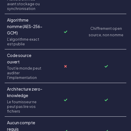
avant stockage ou
synchronisation
Algorithme
nomme (AES-256-
Chiffrement open
✓
GCM)
source, non nomme
L'algorithme exact
est publie
Code source
ouvert
✗
✓
Tout le monde peut
auditer
l'implementation
Architecture zero-
knowledge
✓
✓
Le fournisseur ne
peut pas lire vos
fichiers
Aucun compte
requis
✓
✓