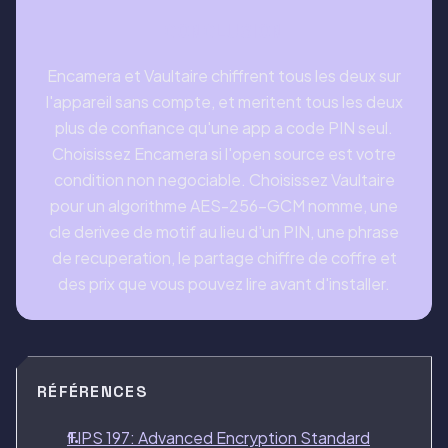
CONCLUSION
Encamera et Vaultaire chiffrent tous les deux sur
l'appareil sans compte, et meritent tous les deux
plus de confiance qu'une app a code PIN seul.
Choisissez Encamera si l'open source est votre
condition non negociable. Choisissez Vaultaire
pour un algorithme AES-256-GCM nomme, une
cle derivee de motif au lieu d'un PIN, une phrase
de recuperation, le partage chiffre de coffre et
des prix que vous pouvez lire avant d'installer.
RÉFÉRENCES
FIPS 197: Advanced Encryption Standard