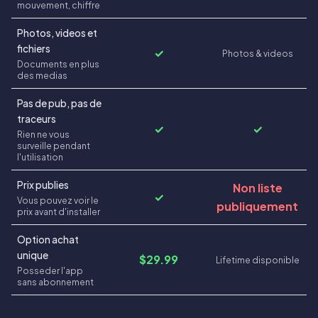
mouvement, chiffre
Photos, videos et
fichiers
✓
Photos & videos
Documents en plus
des medias
Pas de pub, pas de
traceurs
✓
✓
Rien ne vous
surveille pendant
l'utilisation
Prix publies
Non liste
✓
Vous pouvez voir le
publiquement
prix avant d'installer
Option achat
unique
$29.99
Lifetime disponible
Posseder l'app
sans abonnement