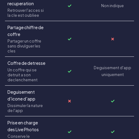
recuperation
✓
Non indique
Retrouver l'acces si
la cle est oubliee
Partage chiffre de
coffre
✓
✗
Partager un coffre
sans divulguer les
cles
Coffre de detresse
Deguisement d'app
Un coffre qui se
✓
uniquement
detruit a son
declenchement
Deguisement
d'icone d'app
✗
✓
Dissimuler la nature
de l'app
Prise en charge
des Live Photos
✓
✓
Conserve le