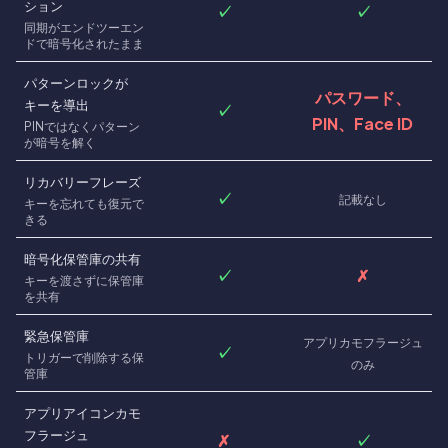
ション
✓
✓
同期がエンドツーエン
ドで暗号化されたまま
パターンロックが
パスワード、
キーを導出
✓
PIN、Face ID
PINではなくパターン
が暗号を解く
リカバリーフレーズ
✓
記載なし
キーを忘れても復元で
きる
暗号化保管庫の共有
✓
✗
キーを渡さずに保管庫
を共有
緊急保管庫
アプリカモフラージュ
✓
トリガーで削除する保
のみ
管庫
アプリアイコンカモ
フラージュ
✗
✓