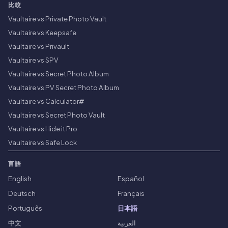
比較
Vaultaire vs Private Photo Vault
Vaultaire vs Keepsafe
Vaultaire vs Privault
Vaultaire vs SPV
Vaultaire vs Secret Photo Album
Vaultaire vs PV Secret Photo Album
Vaultaire vs Calculator#
Vaultaire vs Secret Photo Vault
Vaultaire vs Hide it Pro
Vaultaire vs Safe Lock
言語
English
Español
Deutsch
Français
Português
日本語
中文
العربية