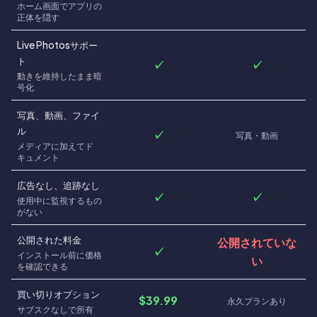
ホーム画面でアプリの
正体を隠す
Live Photosサポー
ト
✓
✓
動きを維持したまま暗
号化
写真、動画、ファイ
ル
✓
写真・動画
メディアに加えてド
キュメント
広告なし、追跡なし
✓
✓
使用中に監視するもの
がない
公開された料金
公開されていな
✓
インストール前に価格
い
を確認できる
買い切りオプション
$39.99
永久プランあり
サブスクなしで所有