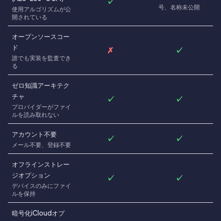
✓
号、名称未公開
使用アルゴリズムが公
開されている
オープンソースコー
ド
✗
✓
誰でも実装を監査でき
る
ゼロ知識アーキテク
チャ
✓
✓
プロバイダーがファイ
ルを読み取れない
アカウント不要
✓
✓
メール不要、登録不要
オフラインストレー
ジオプション
✓
✓
デバイスのみにファイ
ルを保持
暗号化iCloudオプ