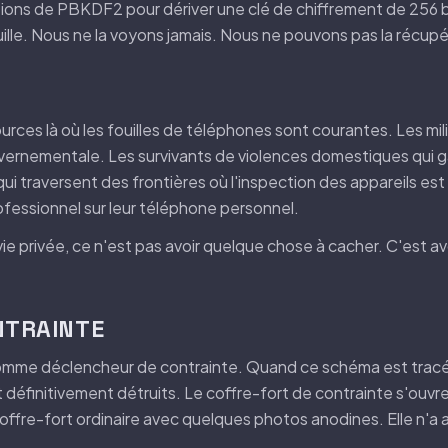
ons de PBKDF2 pour dériver une clé de chiffrement de 256 bi
ille. Nous ne la voyons jamais. Nous ne pouvons pas la récupér
ources là où les fouilles de téléphones sont courantes. Les mil
ernementale. Les survivants de violences domestiques qui ga
 qui traversent des frontières où l'inspection des appareils es
fessionnel sur leur téléphone personnel.
ie privée, ce n'est pas avoir quelque chose à cacher. C'est av
NTRAINTE
omme déclencheur de contrainte. Quand ce schéma est tracé s
 définitivement détruits. Le coffre-fort de contrainte s'ouv
coffre-fort ordinaire avec quelques photos anodines. Elle n'