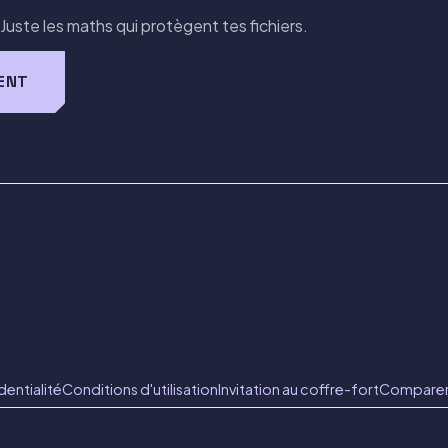
ste les maths qui protègent tes fichiers.
ENT
dentialité
Conditions d'utilisation
Invitation au coffre-fort
Compare