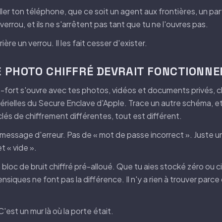
ler ton téléphone, que ce soit un agent aux frontières, un p
le verrou, et ils ne s'arrêtent pas tant que tu ne l'ouvres pas.
ère un verrou. Il les fait cesser d'exister.
 PHOTO CHIFFRÉ DEVRAIT FONCTIONNE
re-fort s'ouvre avec tes photos, vidéos et documents privés, c
ielles du Secure Enclave d'Apple. Trace un autre schéma, e
 clés de chiffrement différentes, tout est différent.
essage d'erreur. Pas de « mot de passe incorrect ». Juste un 
t « vide ».
loc de bruit chiffré pré-alloué. Que tu aies stocké zéro ou ci
nsiques ne font pas la différence. Il n'y a rien à trouver parce 
'est un mur là où la porte était.