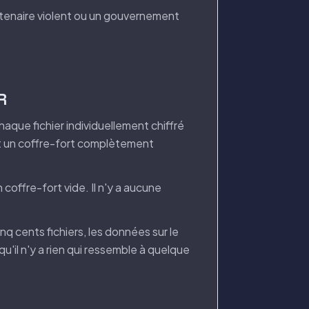
artenaire violent ou un gouvernement
R
haque fichier individuellement chiffré
t un coffre-fort complètement
coffre-fort vide. Il n'y a aucune
nq cents fichiers, les données sur le
qu'il n'y a rien qui ressemble à quelque