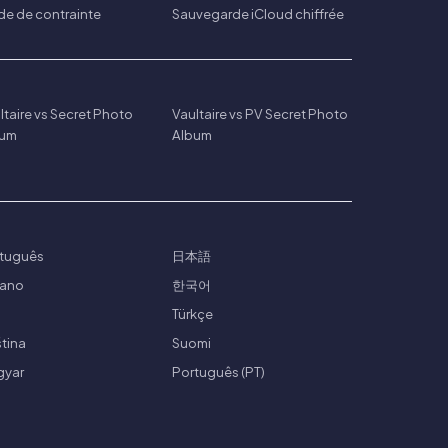
e de contrainte
Sauvegarde iCloud chiffrée
ltaire vs Secret Photo
Vaultaire vs PV Secret Photo
bum
Album
tuguês
日本語
liano
한국어
ย
Türkçe
tina
Suomi
gyar
Português (PT)