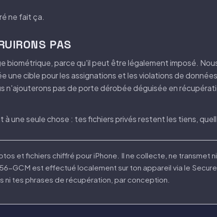
é ne fait ça.
RUIRONS PAS
age biométrique, parce qu'il peut être légalement imposé. No
 une cible pour les assignations et les violations de donnée
Nous n'ajouterons pas de porte dérobée déguisée en récupérat
 à une seule chose : tes fichiers privés restent les tiens, que
otos et fichiers chiffré pour iPhone. Il ne collecte, ne transmet
256-GCM est effectué localement sur ton appareil via le Secur
s ni tes phrases de récupération, par conception.