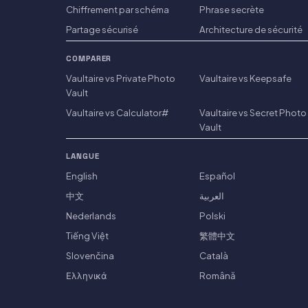
Chiffrement par schéma
Phrase secrète
Partage sécurisé
Architecture de sécurité
COMPARER
Vaultaire vs Private Photo
Vaultaire vs Keepsafe
Vault
Vaultaire vs Calculator#
Vaultaire vs Secret Photo
Vault
LANGUE
English
Español
中文
العربية
Nederlands
Polski
Tiếng Việt
繁體中文
Slovenčina
Català
Ελληνικά
Română