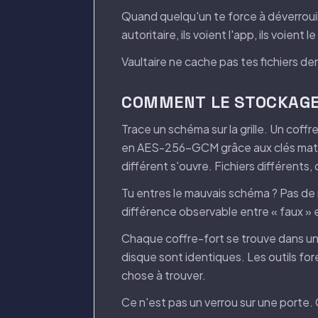
Quand quelqu'un te force à déverrouil
autoritaire, ils voient l'app, ils voient 
Vaultaire ne cache pas tes fichiers derri
COMMENT LE STOCKAGE
Trace un schéma sur la grille. Un coff
en AES-256-GCM grâce aux clés matér
différent s'ouvre. Fichiers différents,
Tu entres le mauvais schéma ? Pas de m
différence observable entre « faux » e
Chaque coffre-fort se trouve dans un b
disque sont identiques. Les outils fore
chose à trouver.
Ce n'est pas un verrou sur une porte. C