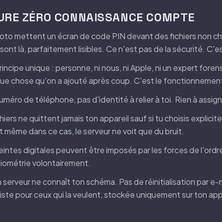
TURE ZÉRO CONNAISSANCE COMPTE
hoto mettent un écran de code PIN devant des fichiers non ch
sont là, parfaitement lisibles. Ce n'est pas de la sécurité. C'e
rincipe unique : personne, ni nous, ni Apple, ni un expert fore
lque chose qu'on a ajouté après coup. C'est le fonctionnemen
éro de téléphone, pas d'identité à relier à toi. Rien à assign
rs ne quittent jamais ton appareil sauf si tu choisis explici
Et même dans ce cas, le serveur ne voit que du bruit.
eintes digitales peuvent être imposés par les forces de l'ord
 biométrie volontairement.
 serveur ne connaît ton schéma. Pas de réinitialisation par e
ste pour ceux qui la veulent, stockée uniquement sur ton appa