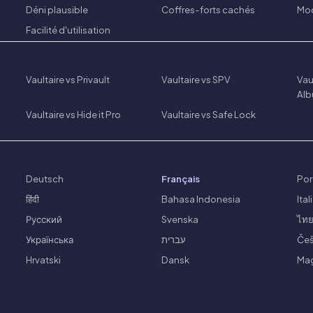
Déni plausible
Coffres-forts cachés
Mod
Facilité d'utilisation
Vaultaire vs Privault
Vaultaire vs SPV
Vau
Al
Vaultaire vs Hide it Pro
Vaultaire vs Safe Lock
Deutsch
Français
Por
हिंदी
Bahasa Indonesia
Ita
Русский
Svenska
ไท
Українська
עברית
Češ
Hrvatski
Dansk
Ma