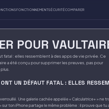
ONCTIONS
FONCTIONNEMENT
SÉCURITÉ
COMPARER
ER POUR VAULTAIR
t fatal : elles ressemblent à des apps de vie privée. Ce
aire a été conçu pour supprimer les preuves, pas pour
 plus.
E ONT UN DÉFAUT FATAL : ELLES RESSE
t verrouillé. Une galerie cachée appelée « Calculatrice+ » ne
 sur ton iPhone partage le même problème : il prouve que tu