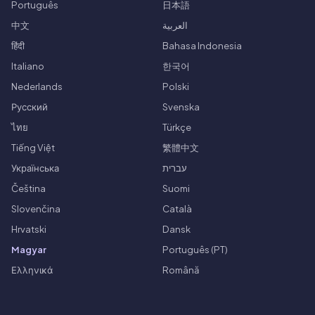
Português
日本語
中文
العربية
हिंदी
Bahasa Indonesia
Italiano
한국어
Nederlands
Polski
Русский
Svenska
ไทย
Türkçe
Tiếng Việt
繁體中文
Українська
עברית
Čeština
Suomi
Slovenčina
Català
Hrvatski
Dansk
Magyar
Português (PT)
Ελληνικά
Română