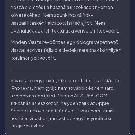
hozzá elemzést a használati szokások nyomon
követéséhez. Nem adunk hozzá fiók-
visszaállításként álcázott hátsó ajtót. Nem
gyengítjük az architektúrát a kényelem kedvéért.
Minden Vaultaire-döntés egy dologra vezethető
vissza: a privát fájljaid a tiédek maradnak bármilyen
körülmények között.
A Vaultaire egy privát, titkosított fotó- és fájltároló
iPhone-ra. Nem gyűjt, nem továbbít és nem tárol
személyes adatokat. Minden AES-256-GCM
titkosítás az eszközön, helyben zajlik az Apple
Secure Enclave segítségével. Elvből nem férünk
hozzá a fájlokhoz, mintákhoz vagy helyreállítási
kifejezésekhez.