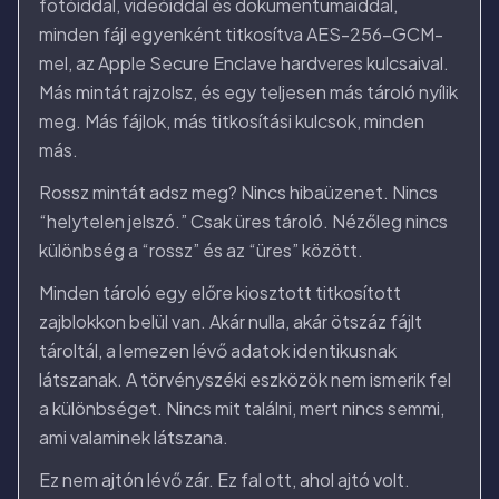
fotóiddal, videóiddal és dokumentumaiddal,
minden fájl egyenként titkosítva AES-256-GCM-
mel, az Apple Secure Enclave hardveres kulcsaival.
Más mintát rajzolsz, és egy teljesen más tároló nyílik
meg. Más fájlok, más titkosítási kulcsok, minden
más.
Rossz mintát adsz meg? Nincs hibaüzenet. Nincs
“helytelen jelszó.” Csak üres tároló. Nézőleg nincs
különbség a “rossz” és az “üres” között.
Minden tároló egy előre kiosztott titkosított
zajblokkon belül van. Akár nulla, akár ötszáz fájlt
tároltál, a lemezen lévő adatok identikusnak
látszanak. A törvényszéki eszközök nem ismerik fel
a különbséget. Nincs mit találni, mert nincs semmi,
ami valaminek látszana.
Ez nem ajtón lévő zár. Ez fal ott, ahol ajtó volt.