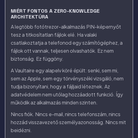
MIÉRT FONTOS A ZERO-KNOWLEDGE
ARCHITEKTÚRA
A legtöbb fotótrezor-alkalmazás PIN-képernyőt
tesz a titkosítatlan fájlok elé. Ha valaki
csatlakoztatja a telefonod egy számítógéphez, a
fájlok ott vannak, teljesen olvashatók. Ez nem
biztonság. Ez függöny.
A Vaultaire egy alapelv köré épült: senki, sem mi,
sem az Apple, sem egy törvényszéki vizsgáló, nem
tudja bizonyítani, hogy a fájljaid léteznek. Az
adatvédelem nem utólag hozzáadott funkció. Így
működik az alkalmazás minden szinten.
Nincs fiók. Nincs e-mail, nincs telefonszám, nincs
hozzád visszavezető személyazonosság. Nincs mit
beidézni.