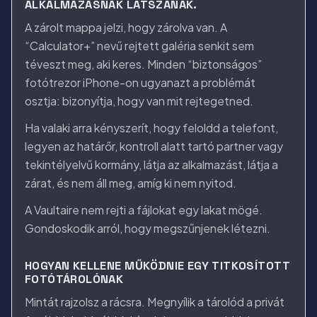
ALKALMAZÁSNAK LÁTSZANAK.
A zárolt mappa jelzi, hogy zárolva van. A
“Calculator+” nevű rejtett galéria senkit sem
téveszt meg, aki keres. Minden “biztonságos”
fotótrezor iPhone-on ugyanazt a problémát
osztja: bizonyítja, hogy van mit rejtegetned.
Ha valaki arra kényszerít, hogy feloldd a telefont,
legyen az határőr, kontroll alatt tartó partner vagy
tekintélyelvű kormány, látja az alkalmazást, látja a
zárat, és nem áll meg, amíg ki nem nyitod.
A Vaultaire nem rejti a fájlokat egy lakat mögé.
Gondoskodik arról, hogy megszűnjenek létezni.
HOGYAN KELLENE MŰKÖDNIE EGY TITKOSÍTOTT
FOTÓTÁROLÓNAK
Mintát rajzolsz a rácsra. Megnyílik a tárolód a privát