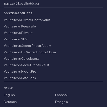
Egyszerű kezelhetőség
ÖSSZEHASONLÍTÁS
Vaultaire vs Private Photo Vault
Vaultaire vs Keepsafe
Vaultaire vs Privault
Vaultaire vs SPV
Vaultaire vs Secret Photo Album
Vaultaire vs PV Secret Photo Album
Vaultaire vs Calculator#
Vaultaire vs Secret Photo Vault
Vaultaire vs Hide it Pro
Vaultaire vs Safe Lock
NYELV
English
Español
Deutsch
Français