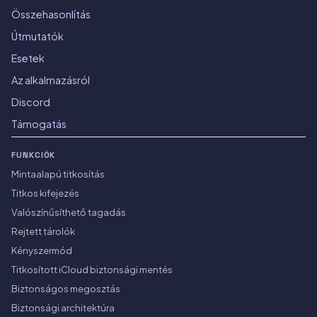
Összehasonlítás
Útmutatók
Esetek
Az alkalmazásról
Discord
Támogatás
FUNKCIÓK
Mintaalapú titkosítás
Titkos kifejezés
Valószínűsíthető tagadás
Rejtett tárolók
Kényszermód
Titkosított iCloud biztonsági mentés
Biztonságos megosztás
Biztonsági architektúra