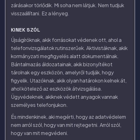
zárásakor törlődik. Mi soha nem látjuk. Nem tudjuk
visszaállítani. Ez a lényeg.
KINEK SZÓL
Újságíróknak, akik forrásokat védenek ott, ahol a
telefonvizsgálatok rutinszerűek. Aktivistáknak, akik
kormányzati megfigyelés alatt dokumentálnak.
Bántalmazás áldozatainak, akik bizonyítékot
tárolnak egy eszközön, amelyről tudják, hogy
figyelik. Utazóknak, akik olyan határokon kelnek át,
ahol kötelező az eszközök átvizsgálása.
Ügyvédeknek, akiknek védett anyagok vannak
személyes telefonjukon.
És mindenkinek, aki megérti, hogy az adatvédelem
nem arról szól, hogy van mit rejtegetni. Arról szól,
hogy van mit megvédeni.