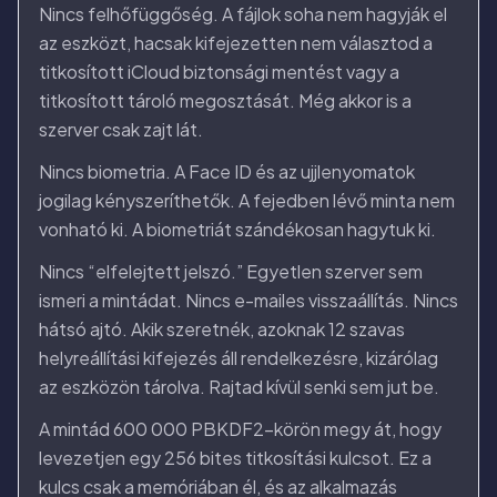
Nincs felhőfüggőség. A fájlok soha nem hagyják el
az eszközt, hacsak kifejezetten nem választod a
titkosított iCloud biztonsági mentést vagy a
titkosított tároló megosztását. Még akkor is a
szerver csak zajt lát.
Nincs biometria. A Face ID és az ujjlenyomatok
jogilag kényszeríthetők. A fejedben lévő minta nem
vonható ki. A biometriát szándékosan hagytuk ki.
Nincs “elfelejtett jelszó.” Egyetlen szerver sem
ismeri a mintádat. Nincs e-mailes visszaállítás. Nincs
hátsó ajtó. Akik szeretnék, azoknak 12 szavas
helyreállítási kifejezés áll rendelkezésre, kizárólag
az eszközön tárolva. Rajtad kívül senki sem jut be.
A mintád 600 000 PBKDF2-körön megy át, hogy
levezetjen egy 256 bites titkosítási kulcsot. Ez a
kulcs csak a memóriában él, és az alkalmazás