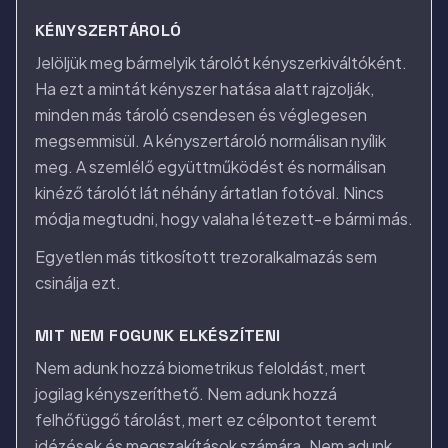
KÉNYSZERTÁROLÓ
Jelöljük meg bármelyik tárolót kényszerkiváltóként.
Ha ezt a mintát kényszer hatása alatt rajzolják,
minden más tároló csendesen és véglegesen
megsemmisül. A kényszertároló normálisan nyílik
meg. A szemlélő együttműködést és normálisan
kinéző tárolót lát néhány ártatlan fotóval. Nincs
módja megtudni, hogy valaha létezett-e bármi más.
Egyetlen más titkosított trezoralkalmazás sem
csinálja ezt.
MIT NEM FOGUNK ELKÉSZÍTENI
Nem adunk hozzá biometrikus feloldást, mert
jogilag kényszeríthető. Nem adunk hozzá
felhőfüggő tárolást, mert ez célpontot teremt
idézések és megszakítások számára. Nem adunk