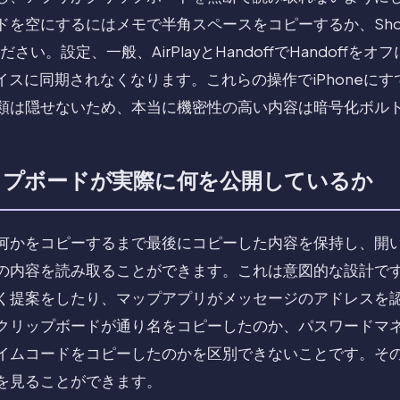
を空にするにはメモで半角スペースをコピーするか、Shor
ださい。設定、一般、AirPlayとHandoffでHandoff
バイスに同期されなくなります。これらの操作でiPhoneに
類は隠せないため、本当に機密性の高い内容は暗号化ボル
リップボードが実際に何を公開しているか
何かをコピーするまで最後にコピーした内容を保持し、開
の内容を読み取ることができます。これは意図的な設計で
く提案をしたり、マップアプリがメッセージのアドレスを
クリップボードが通り名をコピーしたのか、パスワードマ
イムコードをコピーしたのかを区別できないことです。そ
を見ることができます。