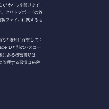
誰もがそれらを開けます
す。クリップボードの管
複製ファイルに関するも
目的の場所に保管してく
ce IDと別のパスコー
後にある機密書類は
切に管理する習慣は秘密
。