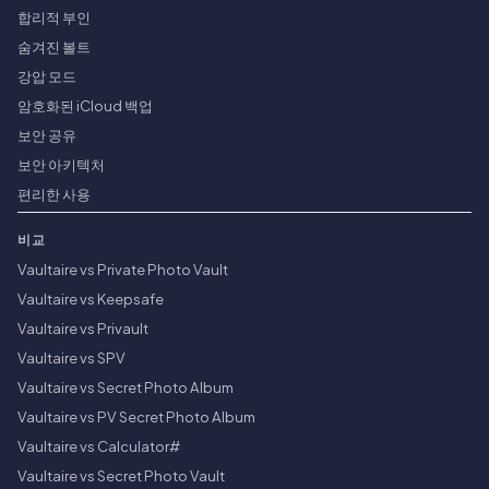
합리적 부인
숨겨진 볼트
강압 모드
암호화된 iCloud 백업
보안 공유
보안 아키텍처
편리한 사용
비교
Vaultaire vs Private Photo Vault
Vaultaire vs Keepsafe
Vaultaire vs Privault
Vaultaire vs SPV
Vaultaire vs Secret Photo Album
Vaultaire vs PV Secret Photo Album
Vaultaire vs Calculator#
Vaultaire vs Secret Photo Vault