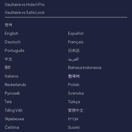
Vaultaire vs Hide it Pro
Vaultaire vs Safe Lock
언어
English
Español
Deutsch
Français
Português
日本語
中文
العربية
हिंदी
Bahasa Indonesia
Italiano
한국어
Nederlands
Polski
Русский
Svenska
ไทย
Türkçe
Tiếng Việt
繁體中文
Українська
עברית
Čeština
Suomi