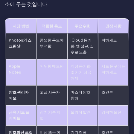
소에 두는 것입니다.
저장 방법
적합한 용도
주요 위험
권장 사항
Photos의 스
중요한 용도에
iCloud 동기
피하세요
크린샷
부적합
화, 앱 접근, 실
수로 노출
Apple
저위험 메모만
계정 동기화
시드 문구에는
Notes
및 기기 잠금
피하세요
해제
암호 관리자
고급 사용자
마스터 암호
조건부
메모
침해
금속 시드 플
장기 기본 백
물리적 발견
강력한 옵션
레이트
업
암호화된 로컬
비상 또는 여
기기 침해
조건부