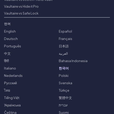
Vaultaire vs Hide it Pro
Vaultaire vs Safe Lock
언어
English
Español
Deutsch
Français
Português
日本語
中文
العربية
हिंदी
Bahasa Indonesia
Italiano
한국어
Nederlands
Polski
Русский
Svenska
ไทย
Türkçe
Tiếng Việt
繁體中文
Українська
עברית
Čeština
Suomi