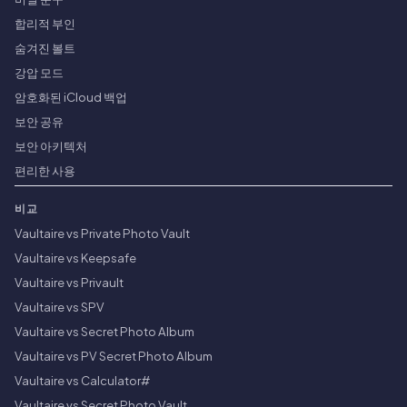
합리적 부인
숨겨진 볼트
강압 모드
암호화된 iCloud 백업
보안 공유
보안 아키텍처
편리한 사용
비교
Vaultaire vs Private Photo Vault
Vaultaire vs Keepsafe
Vaultaire vs Privault
Vaultaire vs SPV
Vaultaire vs Secret Photo Album
Vaultaire vs PV Secret Photo Album
Vaultaire vs Calculator#
Vaultaire vs Secret Photo Vault