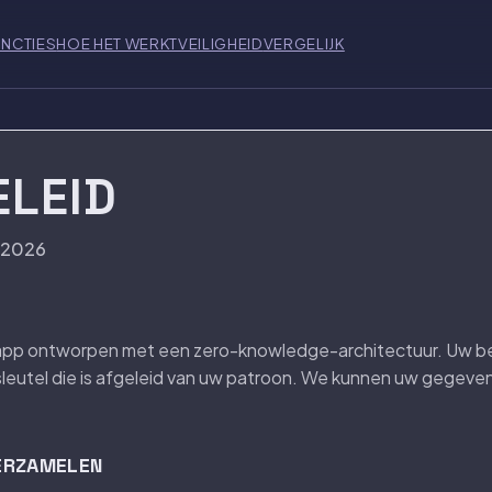
NCTIES
HOE HET WERKT
VEILIGHEID
VERGELIJK
ELEID
s 2026
is-app ontworpen met een zero-knowledge-architectuur. Uw
eutel die is afgeleid van uw patroon. We kunnen uw gegevens
VERZAMELEN