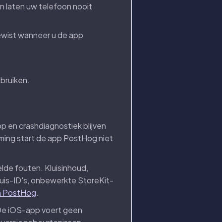
n laten uw telefoon nooit
gewist wanneer u de app
ebruiken.
pp en crashdiagnostiek blijven
emming start de app PostHog niet
de fouten. Kluisinhoud,
uis-ID's, onbewerkte StoreKit-
an PostHog
.
. De iOS-app voert geen