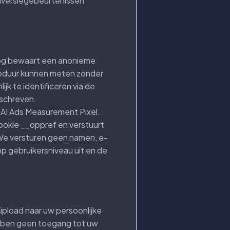
onversiegebeurtenissen
Hog bewaart een anonieme
sieduur kunnen meten zonder
jk te identificeren via de
eschreven.
AI Ads Measurement Pixel.
cookie __oppref en verstuurt
 We versturen geen namen, e-
p gebruikersniveau uit en de
üpload naar uw persoonlijke
ebben geen toegang tot uw