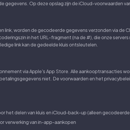
e gegevens. Op deze opslag zijn de iCloud-voorwaarden van
een link, worden de gecodeerde gegevens verzonden via de Cl
oderingszin in het URL-fragment (na de #), die onze servers n
dige link kan de gedeelde kluis ontsleutelen.
bonnement via Apple's App Store. Alle aankooptransacties w
betalingsgegevens niet. De voorwaarden en het privacybeleid
voor het delen van kluis en iCloud-back-up (alleen gecodeerd
voor verwerking van in-app-aankopen