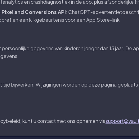
analytics en crashdiagnostiek in de app, plus afzonderlijke f
Pixel and Conversions API
: ChatGPT-advertentietoeschrij
ppref en een klikgebeurtenis voor een App Store-link
t persoonlijke gegevens van kinderen jonger dan 13 jaar. De a
egevens.
tot tijd bijwerken. Wijzigingen worden op deze pagina geplaat
ivacybeleid, kunt u contact met ons opnemen via
support@vault