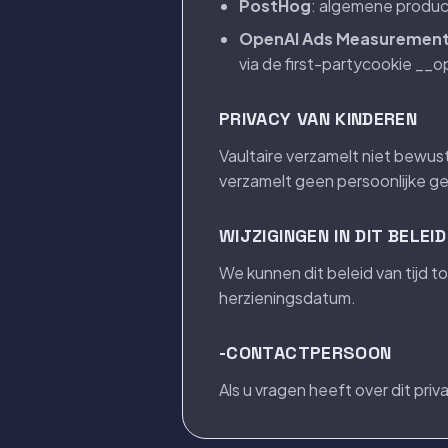
PostHog
: algemene product
OpenAI Ads Measurement 
via de first-partycookie __o
PRIVACY VAN KINDEREN
Vaultaire verzamelt niet bewus
verzamelt geen persoonlijke g
WIJZIGINGEN IN DIT BELEID
We kunnen dit beleid van tijd 
herzieningsdatum.
-CONTACTPERSOON
Als u vragen heeft over dit pr