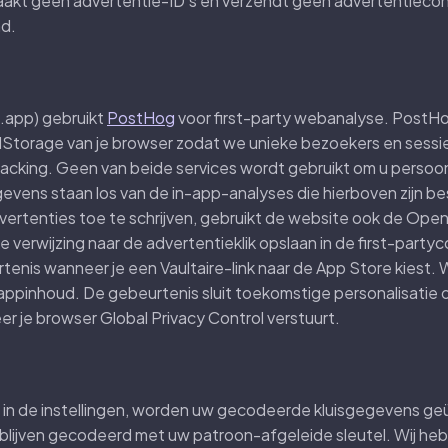
 maakt geen advertentie-ID's en verzendt geen advertentiec
d.
e.app) gebruikt
PostHog
voor first-party webanalyse. Post
localStorage van je browser zodat we unieke bezoekers en ses
acking. Geen van beide services wordt gebruikt om u persoonli
ens staan los van de in-app-analyses die hierboven zijn b
tenties toe te schrijven, gebruikt de website ook de Open
e verwijzing naar de advertentieklik opslaan in de first-party
enis wanneer je een Vaultaire-link naar de App Store kiest.
appinhoud. De gebeurtenis sluit toekomstige personalisatie o
er je browser Global Privacy Control verstuurt.
t in de instellingen, worden uw gecodeerde kluisgegevens ge
lijven gecodeerd met uw patroon-afgeleide sleutel. Wij h