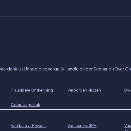
waarden
Kluis Uitnodiging
Vergelijk
Handleidingen
Scenario's
Over On
Plausibele Ontkenning
Verborgen Kluizen
Dw
Gebruiksgemak
Vaultaire vs Privault
Vaultaire vs SPV
Vau