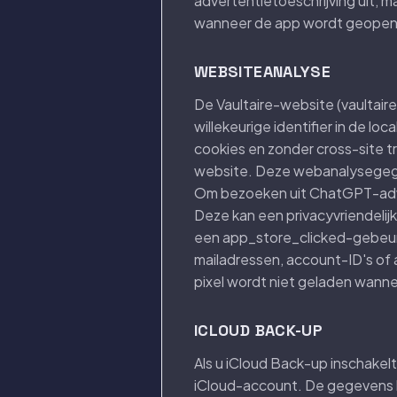
advertentietoeschrijving uit,
wanneer de app wordt geopen
WEBSITEANALYSE
De Vaultaire-website (vaultair
willekeurige identifier in de 
cookies en zonder cross-site tr
website. Deze webanalysegegev
Om bezoeken uit ChatGPT-adver
Deze kan een privacyvriendelijk
een app_store_clicked-gebeurt
mailadressen, account-ID's of 
pixel wordt niet geladen wanne
ICLOUD BACK-UP
Als u iCloud Back-up inschakel
iCloud-account. De gegevens b