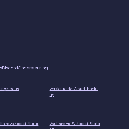
s
Discord
Ondersteuning
angmodus
Versleutelde iCloud-back-
up
ltaire vs Secret Photo
Vaultaire vs PV Secret Photo