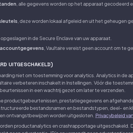
standen
, alle gegevens worden op het apparaat gecodeerd e
leutels
, deze worden lokaal afgeleid en uit het geheugen 
n opgeslagen in de Secure Enclave van uw apparaat.
f accountgegevens
, Vaultaire vereist geen account om te g
ARD UITGESCHAKELD)
oarding niet om toestemming voor analytics. Analytics in de a
ultaire verbeteren inschakelt in Instellingen. Vóór die toest
eurtenissen in een wachtrij gezet om later te verzenden.
 productgebeurtenissen, prestatiegegevens en afgehandel
estructureerde bestandsnamen en bestandstypen, deel- en kl
s en ontvangstbewijzen worden uitgesloten.
Privacybeleid v
t, worden productanalytics en crashrapportage uitgeschakeld