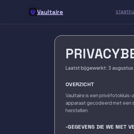
Vaultaire
START
FU
PRIVACYB
Laatst bijgewerkt: 3 augustu
OVERZICHT
Vaultaire is een privéfotoklu
apparaat gecodeerd met een sl
herstellen.
-GEGEVENS DIE WE NIET 