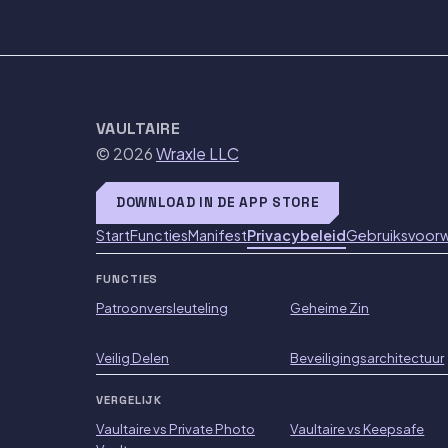
VAULTAIRE
© 2026
Wraxle LLC
DOWNLOAD IN DE APP STORE
Start
Functies
Manifest
Privacybeleid
Gebruiksvoor
FUNCTIES
Patroonversleuteling
Geheime Zin
Veilig Delen
Beveiligingsarchitectuur
VERGELIJK
Vaultaire vs Private Photo
Vaultaire vs Keepsafe