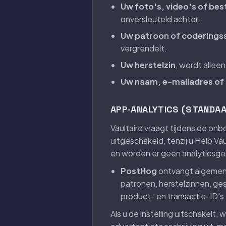
Uw foto's, video's of be
onversleuteld achter.
Uw patroon of coderingss
vergrendelt.
Uw herstelzin
, wordt allee
Uw naam, e-mailadres o
APP-ANALYTICS (STANDA
Vaultaire vraagt tijdens de onb
uitgeschakeld, tenzij u Help Va
en worden er geen analyticsgeb
PostHog
ontvangt algemene
patronen, herstelzinnen, g
product- en transactie-ID'
Als u de instelling uitschakel