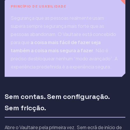
PRINCÍPIO DE USABILIDADE
Segurança que as pessoas realmente usam
supera sempre segurança mais forte que as
pessoas abandonam. O Vaultaire está concebido
para que
a coisa mais fácil de fazer seja
também a coisa mais segura a fazer
. Não é
preciso desbloquear nenhum “modo avançado”. A
experiência predefinida é a experiência segura.
Sem contas. Sem configuração.
Sem fricção.
Abre o Vaultaire pela primeira vez. Sem ecrã de início de