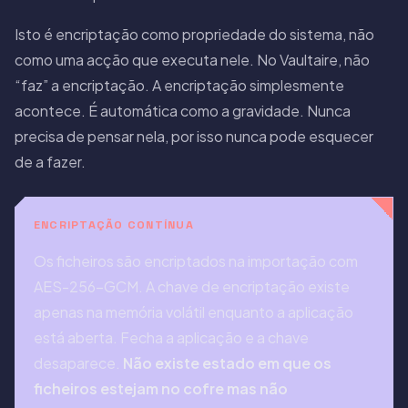
Isto é encriptação como propriedade do sistema, não
como uma acção que executa nele. No Vaultaire, não
“faz” a encriptação. A encriptação simplesmente
acontece. É automática como a gravidade. Nunca
precisa de pensar nela, por isso nunca pode esquecer
de a fazer.
ENCRIPTAÇÃO CONTÍNUA
Os ficheiros são encriptados na importação com
AES-256-GCM. A chave de encriptação existe
apenas na memória volátil enquanto a aplicação
está aberta. Fecha a aplicação e a chave
desaparece.
Não existe estado em que os
ficheiros estejam no cofre mas não