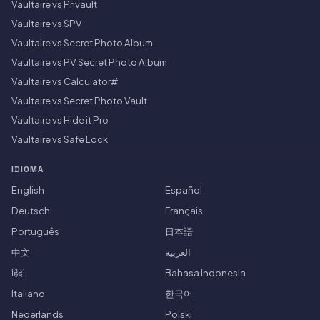
Vaultaire vs Privault
Vaultaire vs SPV
Vaultaire vs Secret Photo Album
Vaultaire vs PV Secret Photo Album
Vaultaire vs Calculator#
Vaultaire vs Secret Photo Vault
Vaultaire vs Hide it Pro
Vaultaire vs Safe Lock
IDIOMA
English
Español
Deutsch
Français
Português
日本語
中文
العربية
हिंदी
Bahasa Indonesia
Italiano
한국어
Nederlands
Polski