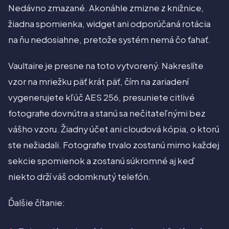
Nedávno zmazané. Akonáhle zmizne z knižnice,
žiadna spomienka, widget ani odporúčaná rotácia
na ňu nedosiahne, pretože systém nemá čo ťahať.
Vaultaire je presne na toto vytvorený. Nakreslíte
vzor na mriežku päť krát päť, čím na zariadení
vygenerujete kľúč AES 256, presuniete citlivé
fotografie dovnútra a stanú sa nečitateľnými bez
vášho vzoru. Žiadny účet ani cloudová kópia, o ktorú
ste nežiadali. Fotografie trvalo zostanú mimo každej
sekcie spomienok a zostanú súkromné aj keď
niekto drží váš odomknutý telefón.
Ďalšie čítanie: