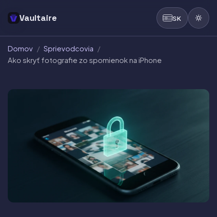
Vaultaire
SK
Domov
/
Sprievodcovia
/
Ako skryť fotografie zo spomienok na iPhone