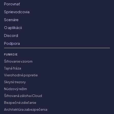
Porovnať
Sprievodcovia
Scenáre
O aplikácii
Discord
Podpora
FUNKCIE
Šifrovanie vzorom
Tajná fráza
Vierohodné popretie
Skryté trezory
Núdzový režim
Šifrovaná záloha iCloud
Bezpečné zdieľanie
Architektúra zabezpečenia