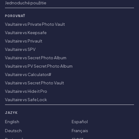
Jednoduché použitie
POROVNAŤ
Vaultaire vs Private Photo Vault
Vaultaire vs Keepsafe
Vaultaire vs Privault
Vaultaire vs SPV
Vaultaire vs Secret Photo Album
Vaultaire vs PV Secret Photo Album
Vaultaire vs Calculator#
Vaultaire vs Secret Photo Vault
Vaultaire vs Hide it Pro
Vaultaire vs Safe Lock
JAZYK
English
Español
Deutsch
Français