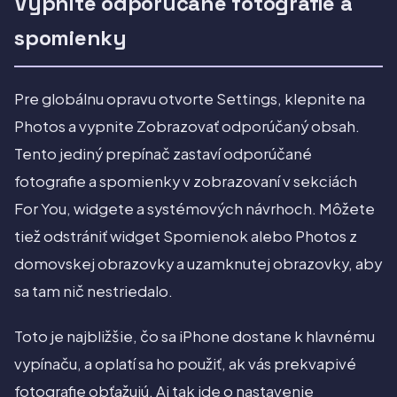
Vypnite odporúčané fotografie a
spomienky
Pre globálnu opravu otvorte Settings, klepnite na
Photos a vypnite Zobrazovať odporúčaný obsah.
Tento jediný prepínač zastaví odporúčané
fotografie a spomienky v zobrazovaní v sekciách
For You, widgete a systémových návrhoch. Môžete
tiež odstrániť widget Spomienok alebo Photos z
domovskej obrazovky a uzamknutej obrazovky, aby
sa tam nič nestriedalo.
Toto je najbližšie, čo sa iPhone dostane k hlavnému
vypínaču, a oplatí sa ho použiť, ak vás prekvapivé
fotografie obťažujú. Aj tak ide o nastavenie