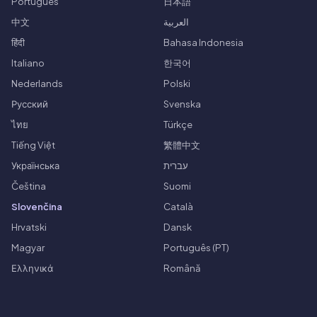
Português
日本語
中文
العربية
हिंदी
Bahasa Indonesia
Italiano
한국어
Nederlands
Polski
Русский
Svenska
ไทย
Türkçe
Tiếng Việt
繁體中文
Українська
עברית
Čeština
Suomi
Slovenčina
Català
Hrvatski
Dansk
Magyar
Português (PT)
Ελληνικά
Română