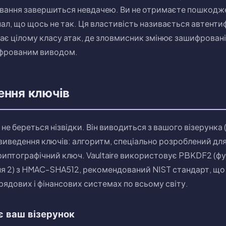
ування завершиться невдачею. Ви не отримаєте пошкоджен
ал, що щось не так. Ця властивість називається автент
ає цілому класу атак, де зловмисник змінює зашифровані
фрованим виводом.
ення ключів
е береться нізвідки. Він виводиться з вашого візерунка 
 виведення ключів: алгоритм, спеціально розроблений дл
риптографічний ключ. Vaultaire використовує PBKDF2 (ф
оля 2) з HMAC-SHA512, рекомендований NIST стандарт, що
ядових і фінансових системах по всьому світу.
є ваш візерунок