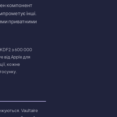
ожен компонент
омпрометує інші.
шими приватними
BKDF2 з 600 000
e від Apple для
ції, кожне
стосунку.
жуються. Vaultaire