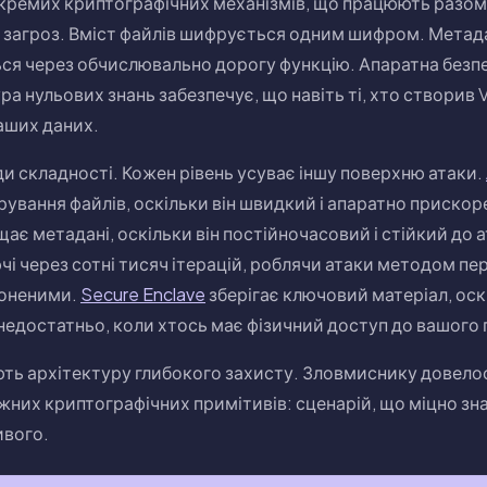
кремих криптографічних механізмів, що працюють разом
і загроз. Вміст файлів шифрується одним шифром. Мета
ься через обчислювально дорогу функцію. Апаратна безпе
ра нульових знань забезпечує, що навіть ті, хто створив V
аших даних.
ди складності. Кожен рівень усуває іншу поверхню атаки.
вання файлів, оскільки він швидкий і апаратно прискоре
ає метадані, оскільки він постійночасовий і стійкий до а
і через сотні тисяч ітерацій, роблячи атаки методом пе
оненими.
Secure Enclave
зберігає ключовий матеріал, ос
недостатньо, коли хтось має фізичний доступ до вашого
юють архітектуру глибокого захисту. Зловмиснику довело
жних криптографічних примітивів: сценарій, що міцно зн
вого.