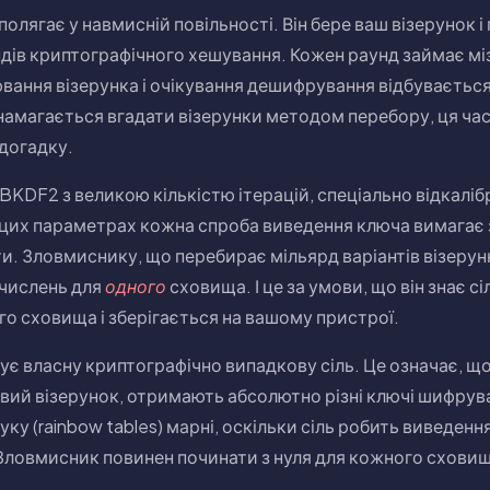
олягає у навмисній повільності. Він бере ваш візерунок і
ндів криптографічного хешування. Кожен раунд займає мі
ювання візерунка і очікування дешифрування відбуваєтьс
намагається вгадати візерунки методом перебору, ця ча
догадку.
PBKDF2 з великою кількістю ітерацій, спеціально відкалі
и цих параметрах кожна спроба виведення ключа вимагає 
. Зловмиснику, що перебирає мільярд варіантів візерун
числень для
одного
сховища. І це за умови, що він знає сіл
о сховища і зберігається на вашому пристрої.
 власну криптографічно випадкову сіль. Це означає, що
вий візерунок, отримають абсолютно різні ключі шифру
уку (rainbow tables) марні, оскільки сіль робить виведен
ловмисник повинен починати з нуля для кожного сховища,