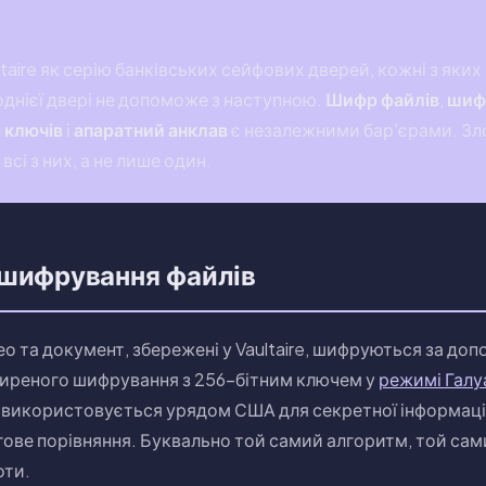
ltaire як серію банківських сейфових дверей, кожні з яки
однієї двері не допоможе з наступною.
Шифр файлів
,
шиф
 ключів
і
апаратний анклав
є незалежними бар'єрами. З
всі з них, а не лише один.
 шифрування файлів
ео та документ, збережені у Vaultaire, шифруються за д
иреного шифрування з 256-бітним ключем у
режимі Галу
 використовується урядом США для секретної інформац
ове порівняння. Буквально той самий алгоритм, той сами
оти.