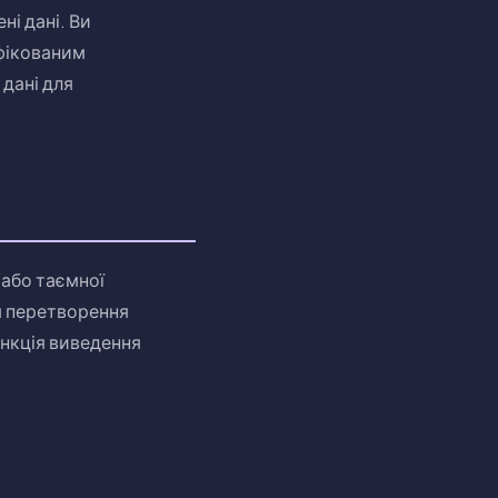
і дані. Ви
ифікованим
 дані для
(або таємної
я перетворення
ункція виведення