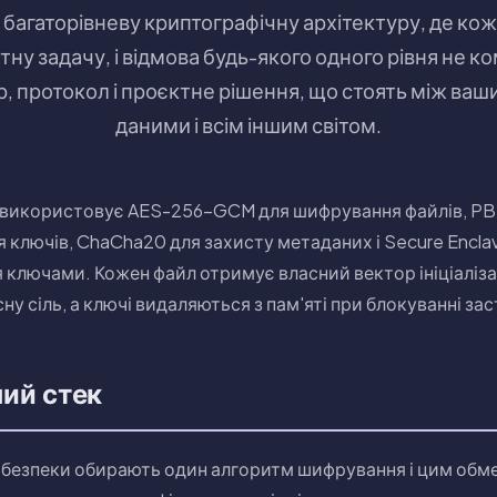
багаторівневу криптографічну архітектуру, де к
ну задачу, і відмова будь-якого одного рівня не к
, протокол і проєктне рішення, що стоять між ва
даними і всім іншим світом.
re використовує AES-256-GCM для шифрування файлів, P
я ключів, ChaCha20 для захисту метаданих і Secure Enclav
 ключами. Кожен файл отримує власний вектор ініціаліза
у сіль, а ключі видаляються з пам'яті при блокуванні за
ий стек
 безпеки обирають один алгоритм шифрування і цим обме