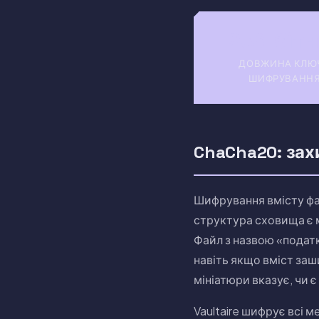
256-бітн
ДОВЖИНА КЛЮ
ШИФРУВАНН
ChaCha20: зах
Шифрування вмісту фай
структура сховища є м
Файл з назвою «подат
навіть якщо вміст за
мініатюри вказує, чи 
Vaultaire шифрує всі