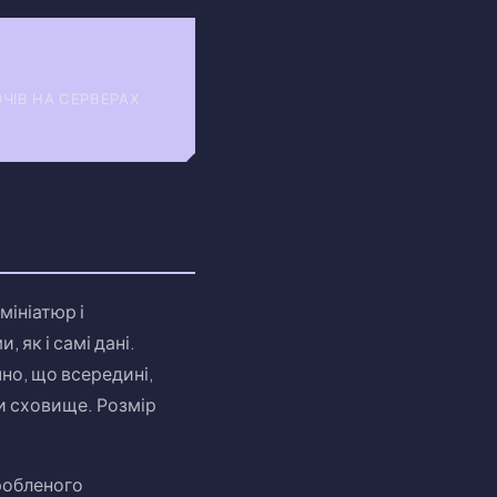
0
ЧІВ НА СЕРВЕРАХ
мініатюр і
як і самі дані.
но, що всередині,
и сховище. Розмір
робленого