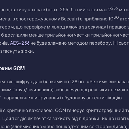
256
ає довжину ключа в бітах. 256-бітний ключ має 2
можл
80
исла: в спостережуваному Всесвіті є приблизно 10
атом
ером, що перевіряє мільярд ключів за секунду і працює 
и б дослідили менше трильйонної частки трильйонної час
ючів.
AES-256
не буде зламано методом перебору. Ні сього
к згаснуть зірки.
ежим GCM
: він шифрує дані блоками по 128 біт. «Режим» визначає,
жим Галуа/лічильника) забезпечує дві речі, яких не мают
: паралельне шифрування і вбудовану автентифікацію.
ії є критично важливою. GCM генерує криптографічний т
Цей тег діє як печатка захисту від підробки. Якщо навіть
нено (зловмисником або пошкодженим сектором диска), т