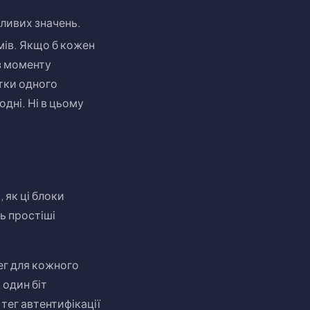
ивих значень.
ів. Якщо б кожен
з моменту
тки одного
дні. Ні в цьому
 як ці блоки
ь простіші
ег для кожного
 один біт
ег автентифікації