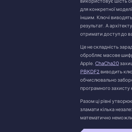
використовує шість о
для конкретної модел
іншим. Ключі виводят
результат. А архітекту
отримати доступ до в
Це не складність зара
обробляє масове шифру
Apple.
ChaCha20
захищ
PBKDF2
виводить ключ
обчислювально забор
програмного захисту 
Разом ці рівні утвор
зламати кілька незале
математично неможли