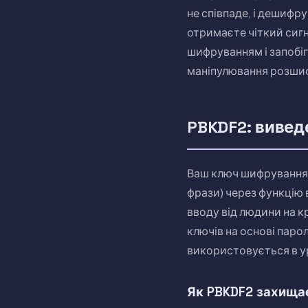
не співпаде, і дешифр
отримаєте чіткий сигн
шифруванням і запобіг
маніпулювання розши
PBKDF2: вивед
Ваш ключ шифрування н
фрази) через функцію
вводу від людини на к
ключів на основі пар
використовується в ур
Як PBKDF2 захища