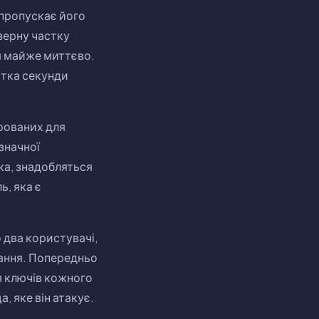
 пропускає його
зерну частку
я майже миттєво.
стка секунди
брованих для
значної
ка, знадобляться
ь, яка є
 два користувачі,
вання. Попередньо
ня ключів кожного
 яке він атакує.