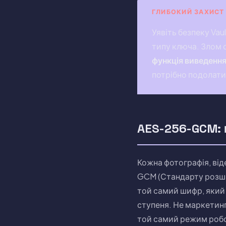
ГЛИБОКИЙ ЗАХИСТ
Уявіть безпеку Vau
типу ключа. Злом 
функція виведення
потрібно подолати 
AES-256-GCM:
Кожна фотографія, від
GCM (Стандарту розш
той самий шифр, який
ступеня. Не маркетинг
той самий режим роб