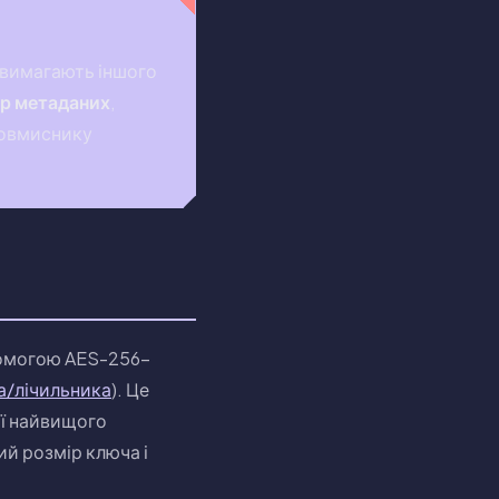
х вимагають іншого
р метаданих
,
ловмиснику
опомогою AES-256-
а/лічильника
). Це
ії найвищого
й розмір ключа і