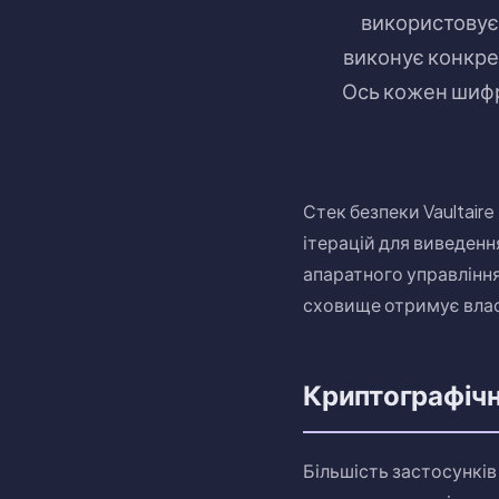
використовує 
виконує конкрет
Ось кожен шифр
Стек безпеки Vaultai
ітерацій для виведенн
апаратного управління
сховище отримує власн
Криптографічн
Більшість застосунків