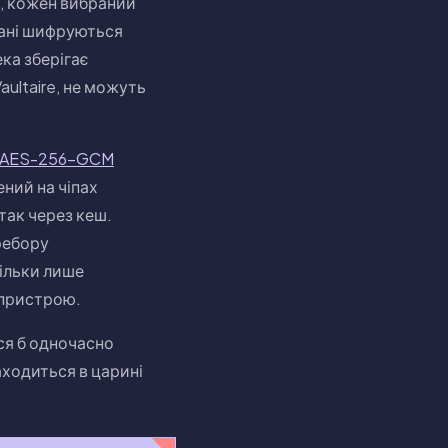
, кожен вибраний
дані шифруються
ка зберігає
aultaire, не можуть
AES-256-GCM
ний на чіпах
так через кеш.
ребору
кільки лише
 пристрою.
ся б одночасно
аходиться в царині