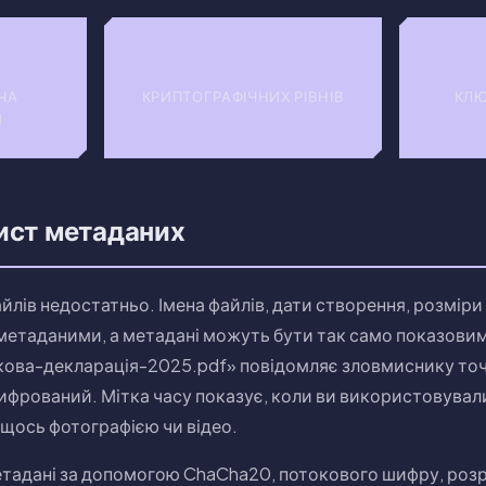
ий
6
ЧА
КРИПТОГРАФІЧНИХ РІВНІВ
КЛЮ
Я
ист метаданих
лів недостатньо. Імена файлів, дати створення, розміри 
етаданими, а метадані можуть бути так само показовими, 
кова-декларація-2025.pdf» повідомляє зловмиснику точ
шифрований. Мітка часу показує, коли ви використовувал
є щось фотографією чи відео.
 метадані за допомогою ChaCha20, потокового шифру, роз