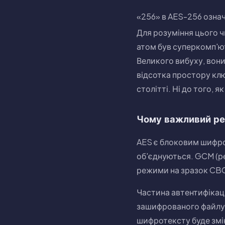
«256» в AES-256 означ
Для розуміння цього ч
атом був суперкомп'ют
Великого вибуху, вон
відсотка простору кл
столітті. Ні до того, я
Чому важливий р
AES є блоковим шифром
об'єднуються. GCM (ре
режими на зразок CBC
Частина автентифікац
зашифрованого файлу. 
шифротексту буде змі