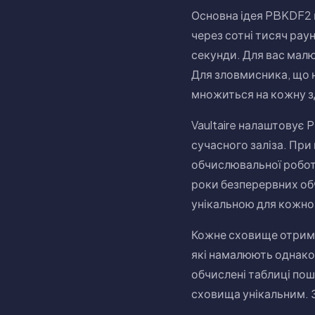
Основна ідея PBKDF2 п
через сотні тисяч рау
секунди. Для вас мал
Для зловмисника, що 
множиться на кожну з
Vaultaire налаштовує 
сучасного заліза. Пр
обчислювальної роботи
роки безперервних об
унікальною для кожног
Кожне сховище отримує
які намалюють однако
обчислені таблиці пош
сховища унікальним. З