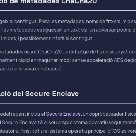
cció de metadades ChaCha20
tegeix el contingut. Però les metadades, noms de fitxers, mide
i les metadades estiguessin en text pla, un adversari podria 
 i mides, i possiblement inferir el contingut.
s metadades usant
ChaCha20
, un xifratge de flux dissenyat pe
ment ràpid en maquinari mòbil sense acceleració AES dedica
ació per la seva construcció.
ació del Secure Enclave
odel recent inclou el
Secure Enclave
, un coprocessador físic
l Secure Enclave té el seu propi sistema operatiu segur, memò
atoris. Fins i tot si el sistema operatiu principal d'iOS es v