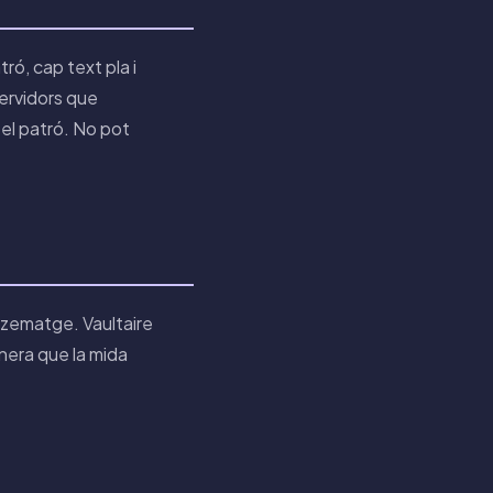
ró, cap text pla i
servidors que
el patró. No pot
tzematge. Vaultaire
era que la mida