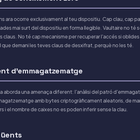
ins ara ocorre exclusivament al teu dispositiu. Cap clau, cap pat
s mai surt del dispositiu en forma llegible. Vaultaire no té 
claus. No té cap mecanisme per recuperar l'accés si oblides 
al que demani les teves claus de desxifrat, perquè no les té.
ment d'emmagatzematge
a aborda una amenaça diferent: l'anàlisi del patró d'emmaga
magatzematge amb bytes criptogràficament aleatoris, de man
rs i el nombre de caixes no es poden inferir sense la clau.
qüents