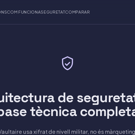
ONS
COM FUNCIONA
SEGURETAT
COMPARAR
uitectura de seguretat
base tècnica complet
ultaire usa xifrat de nivell militar, no és màrquetin