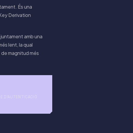
ctament. És una
ey Derivation
 juntament amb una
és lent, la qual
res de magnitud més
GCM
E D'AUTENTICACIÓ