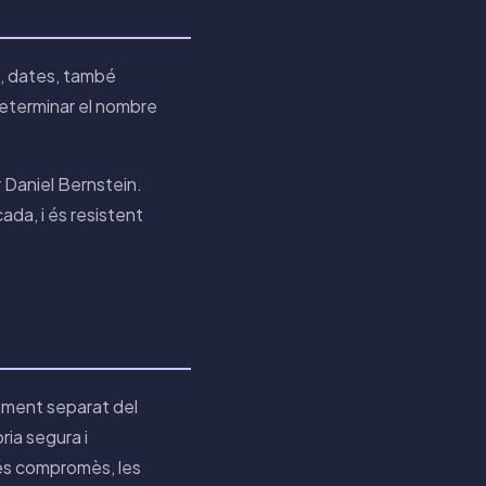
s, dates, també
determinar el nombre
r Daniel Bernstein.
da, i és resistent
ament separat del
ria segura i
eiés compromès, les