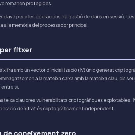
ve romanen protegides.
Enclave per a les operacions de gestió de claus en sessió. Les
la a la memòria del processador principal.
per fitxer
s'xifra amb un vector d'inicialització (IV) únic generat criptogr
s'emmagatzemen a la mateixa caixa amb la mateixa clau, els seu
entre si.
mateixa clau crea vulnerabilitats criptogràfiques explotables. IV
eració de xifrat és criptogràficament independent.
y de coneixement zero