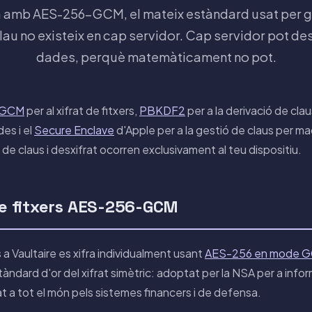
a amb AES-256-GCM, el mateix estàndard usat per g
clau no existeix en cap servidor. Cap servidor pot des
dades, perquè matemàticament no pot.
-GCM
per al xifrat de fitxers,
PBKDF2
per a la derivació de clau
es i el
Secure Enclave
d'Apple per a la gestió de claus per ma
de claus i desxifrat ocorren exclusivament al teu dispositiu.
de fitxers AES-256-GCM
a Vaultaire es xifra individualment usant
AES-256 en mode 
ndard d'or del xifrat simètric: adoptat per la NSA per a infor
t a tot el món pels sistemes financers i de defensa.