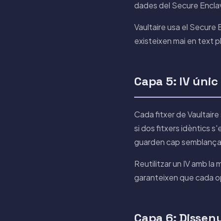
dades del Secure Encla
Vaultaire usa el Secure 
existeixen mai en text p
Capa 5: IV únic 
Cada fitxer de Vaultaire 
si dos fitxers idèntics 
guarden cap semblança 
Reutilitzar un IV amb la 
garanteixen que cada op
Capa 6: Dissen