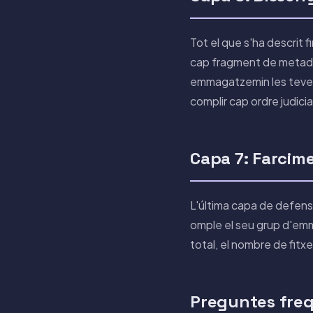
Tot el que s'ha descrit f
cap fragment de metadade
emmagatzemin les teves 
complir cap ordre judici
Capa 7: Farci
L'última capa de defens
omple el seu grup d'em
total, el nombre de fitxe
Preguntes fre