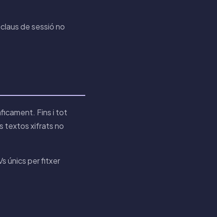
 claus de sessió no
àficament. Fins i tot
s textos xifrats no
s únics per fitxer