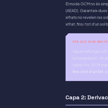
El mode GCM no és simp
(AEAD). Garanteix dues p
xifrats no revelen res so
xifrat, fins i tot d'un sol
PER QUÈ GCM IMPO
Alguns xifratges xi
la manipulació. Un at
saber-ho. GCM impe
fins i tot d'un bit
Capa 2: Deriva