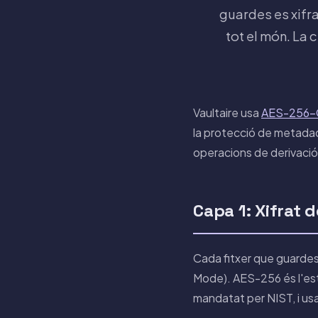
guardes es xifr
tot el món. La 
Vaultaire usa
AES-256
la protecció de metadad
operacions de derivació 
Capa 1: Xifrat 
Cada fitxer que guardes 
Mode). AES-256 és l'està
mandatat per NIST, i usa