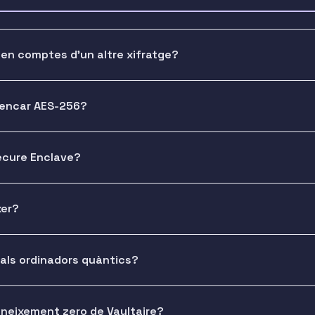
en comptes d'un altre xifratge?
rencar AES-256?
Secure Enclave?
xer?
 als ordinadors quàntics?
oneixement zero de Vaultaire?