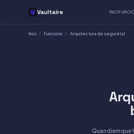
Vaultaire
INICI
FUNCI
Inici
/
Funcions
/
Arquitectura de seguretat
Arq
Quan diem que Va