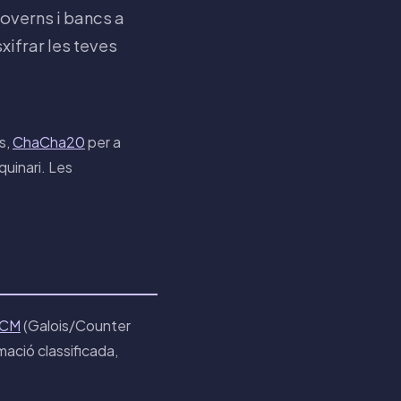
overns i bancs a
xifrar les teves
s,
ChaCha20
per a
quinari. Les
GCM
(Galois/Counter
mació classificada,