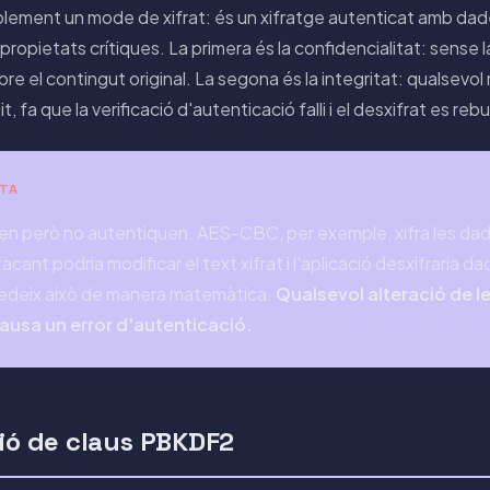
lement un mode de xifrat: és un xifratge autenticat amb da
ropietats crítiques. La primera és la confidencialitat: sense la
bre el contingut original. La segona és la integritat: qualsevol
 bit, fa que la verificació d'autenticació falli i el desxifrat es rebu
RTA
fren però no autentiquen. AES-CBC, per exemple, xifra les d
acant podria modificar el text xifrat i l'aplicació desxifraria 
deix això de manera matemàtica.
Qualsevol alteració de l
, causa un error d'autenticació.
ció de claus PBKDF2