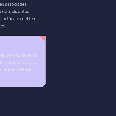
des associades
 clau, els datos
 modificació del text
tgi.
ades però no detecta
dades alterades sense
es dades xifrades,