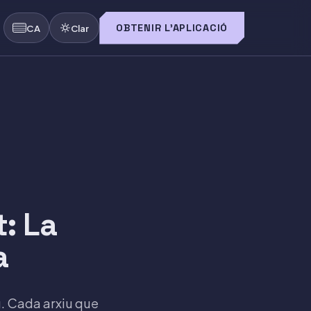
OBTENIR L'APLICACIÓ
CA
Clar
: La
a
g. Cada arxiu que