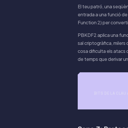
El teu patró, una seqüèn
entrada a una funció de 
Function 2) per converti
PBKDF2 aplica una func
sal criptogràfica, miler
cosa dificulta els atacs
de temps que derivar un
256
BITS DE LA CLAU