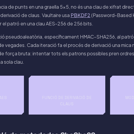
cia de punts en una graella 5×5, no és una clau de xifrat dire
derivació de claus. Vaultaire usa
PBKDF2
(Password-Based K
r el patró en una clau AES-256 de 256 bits.
ió pseudoaleatòria, específicament HMAC-SHA256, al patró
s de vegades. Cada iteració fa el procés de derivació una mica m
 de força bruta: intentar tots els patrons possibles pren ord
a sola clau.
PBKDF2
 AES
FUNCIÓ DE DERIVACIÓ DE
MOD
CLAUS