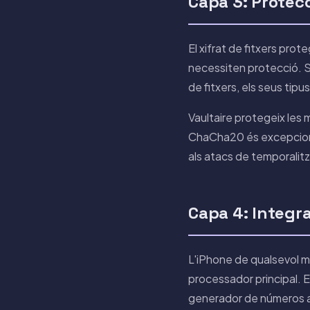
Capa 3: Prote
El xifrat de fitxers pro
necessiten protecció. S
de fitxers, els seus tipus
Vaultaire protegeix le
ChaCha20 és excepcional
als atacs de temporalitz
Capa 4: Integr
L'iPhone de qualsevol m
processador principal. E
generador de números ale