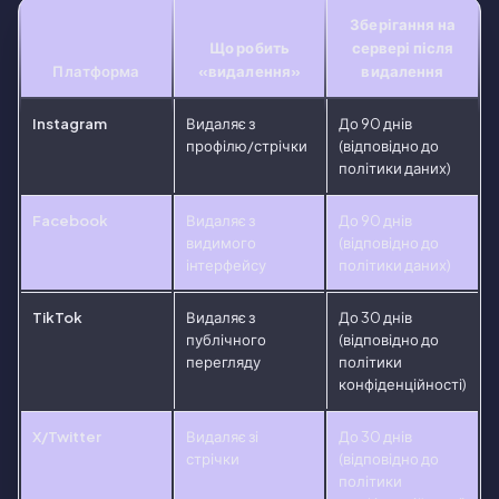
Зберігання на
Що робить
сервері після
Платформа
«видалення»
видалення
Instagram
Видаляє з
До 90 днів
профілю/стрічки
(відповідно до
політики даних)
Facebook
Видаляє з
До 90 днів
видимого
(відповідно до
інтерфейсу
політики даних)
TikTok
Видаляє з
До 30 днів
публічного
(відповідно до
перегляду
політики
конфіденційності)
X/Twitter
Видаляє зі
До 30 днів
стрічки
(відповідно до
політики