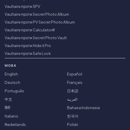
Vaultaire проти SPV
Vaultaire проти Secret Photo Album
Vaultaire проти PV Secret Photo Album
Vaultaire проти Calculator#
Vaultaire проти Secret Photo Vault
Vaultaire проти Hide it Pro
Vaultaire проти Safe Lock
МОВА
English
Español
Deutsch
Français
Português
日本語
中文
العربية
हिंदी
Bahasa Indonesia
Italiano
한국어
Nederlands
Polski