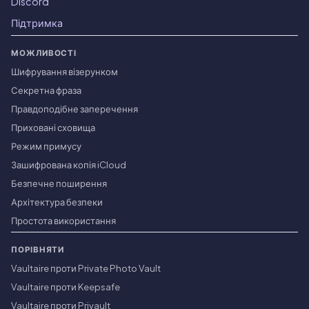
Discord
Підтримка
МОЖЛИВОСТІ
Шифрування візерунком
Секретна фраза
Правдоподібне заперечення
Приховані сховища
Режим примусу
Зашифрована копія iCloud
Безпечне поширення
Архітектура безпеки
Простота використання
ПОРІВНЯТИ
Vaultaire проти Private Photo Vault
Vaultaire проти Keepsafe
Vaultaire проти Privault