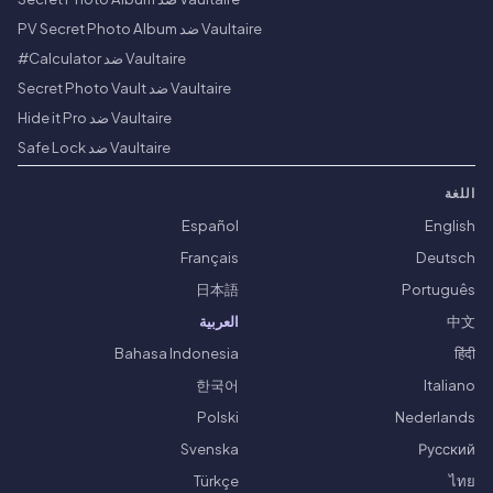
Vaultaire ضد PV Secret Photo Album
Vaultaire ضد Calculator#
Vaultaire ضد Secret Photo Vault
Vaultaire ضد Hide it Pro
Vaultaire ضد Safe Lock
اللغة
Español
English
Français
Deutsch
日本語
Português
中文
العربية
Bahasa Indonesia
हिंदी
한국어
Italiano
Polski
Nederlands
Svenska
Русский
Türkçe
ไทย