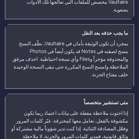
Vaultaire مخصص للملفات التي تعالجها تلك الأدوات
بصعوبة.
ما يجب حذفه بعد النقل
بمجرد أن تكون الوثيقة بأمان في Vaultaire، نظّف النسخ.
مسح لصقته في Notes قد يكون أيضاً في Photos
والمحذوفة مؤخراً وFiles وأي نسخة احتياطية. احذف مرفق
الملاحظة وامسح النسخ المكررة حتى تبقى النسخة الوحيدة
خلف مفتاح الخزنة.
متى تستشير متخصصاً
إذا احتوت ملاحظة مقفلة على بيانات اعتماد ربما تكون
مكشوفة بالفعل، تعامل معها كمخترقة: غيّر كلمات المرور
وفعّل المصادقة الثنائية. إذا كنت تدير شؤوناً مالية مشتركة أو
وثائق قانونية، فمدير كلمات المرور والخزنة، لا ملاحظة