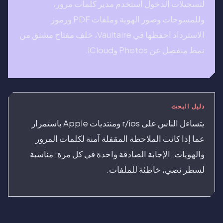
لتسجيلات الدخول استخدم مدير كلمات مرور،
وللمسوحات وصور الهوية وملفات PDF ورموز
الاسترداد احفظها في Vaultaire، خلف مفتاح مشتق من
نمط منفصل عن Photos وiCloud.
دليل البحث
يتساءل الناس على r/ios ومنتديات Apple باستمرار
عما إذا كانت الملاحظة المقفلة آمنة لكلمات المرور
والهويات. الإجابة الصادقة واحدة في كل مرة: مناسبة
لسطر نصي، خاطئة للملفات.