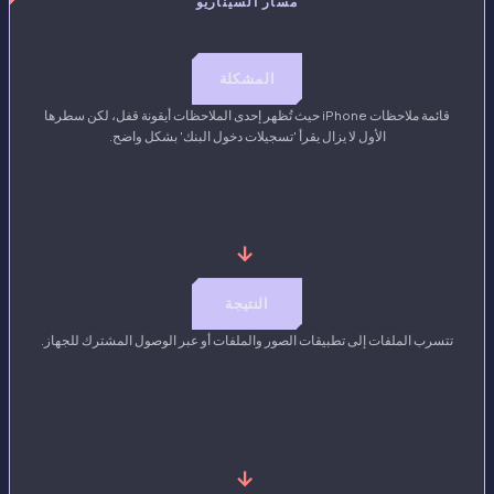
مسار السيناريو
المشكلة
قائمة ملاحظات iPhone حيث تُظهر إحدى الملاحظات أيقونة قفل، لكن سطرها
الأول لا يزال يقرأ 'تسجيلات دخول البنك' بشكل واضح.
→
النتيجة
تتسرب الملفات إلى تطبيقات الصور والملفات أو عبر الوصول المشترك للجهاز.
→