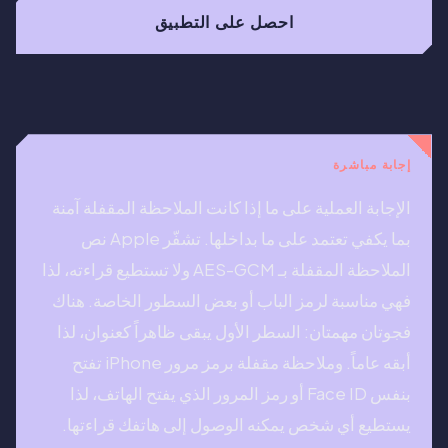
احصل على التطبيق
إجابة مباشرة
الإجابة العملية على ما إذا كانت الملاحظة المقفلة آمنة
بما يكفي تعتمد على ما بداخلها. تشفّر Apple نص
الملاحظة المقفلة بـ AES-GCM ولا تستطيع قراءته، لذا
فهي مناسبة لرمز الباب أو بعض السطور الخاصة. هناك
فجوتان مهمتان: السطر الأول يبقى ظاهراً كعنوان، لذا
أبقه عاماً. وملاحظة مقفلة برمز مرور iPhone تفتح
بنفس Face ID أو رمز المرور الذي يفتح الهاتف، لذا
يستطيع أي شخص يمكنه الوصول إلى هاتفك قراءتها.