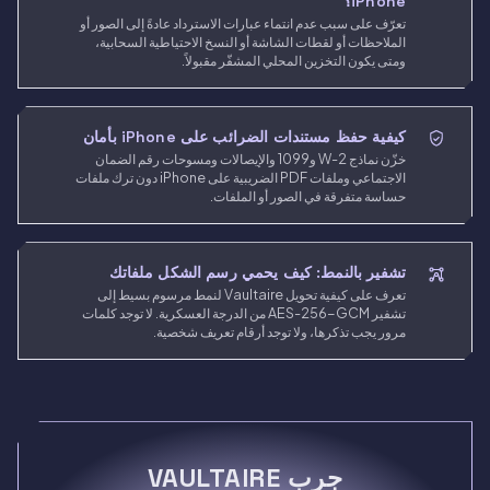
iPhone؟
تعرّف على سبب عدم انتماء عبارات الاسترداد عادةً إلى الصور أو
الملاحظات أو لقطات الشاشة أو النسخ الاحتياطية السحابية،
ومتى يكون التخزين المحلي المشفّر مقبولاً.
كيفية حفظ مستندات الضرائب على iPhone بأمان
خزّن نماذج W-2 و1099 والإيصالات ومسوحات رقم الضمان
الاجتماعي وملفات PDF الضريبية على iPhone دون ترك ملفات
حساسة متفرقة في الصور أو الملفات.
تشفير بالنمط: كيف يحمي رسم الشكل ملفاتك
تعرف على كيفية تحويل Vaultaire لنمط مرسوم بسيط إلى
تشفير AES-256-GCM من الدرجة العسكرية. لا توجد كلمات
مرور يجب تذكرها، ولا توجد أرقام تعريف شخصية.
جرب VAULTAIRE