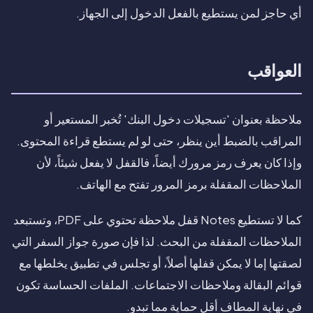
أي حاجز لمن يستطيع بالفعل الدخول إلى الجهاز.
العواقب
ملاحظة بعنوان 'تسجيلات دخول البنك' تُخبر المستعير أو
المراقب بالضبط أين ينظر، حتى لو لم يستطع قراءة المحتوى.
وإذا كان يعرف رمز مرورك أيضاً، فالقفل لا يفعل شيئاً، لأن
الملاحظات المقفلة برمز المرور تفتح مع الهاتف.
كما لا تستطيع Notes قفل ملاحظة تحتوي على PDF، وتستبعد
الملاحظات المقفلة من البحث. لذا فإن صورة جواز السفر التي
لصقتها إما لا يمكن قفلها أصلاً، أو تجلس في تطبيق يخلطها مع
قوائم البقالة وملاحظات الاجتماعات. الملفات الحساسة تكون
في نهاية المطاف أقل حماية مما تبدو.