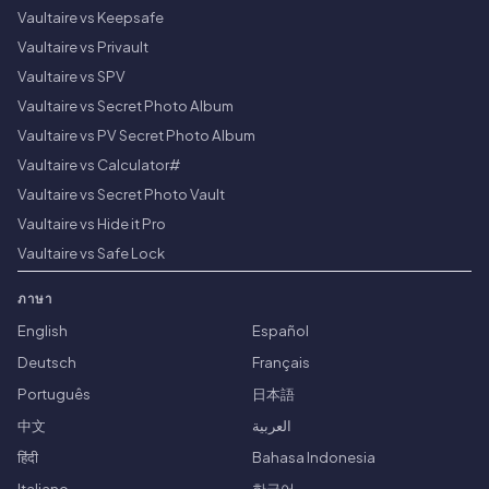
Vaultaire vs Keepsafe
Vaultaire vs Privault
Vaultaire vs SPV
Vaultaire vs Secret Photo Album
Vaultaire vs PV Secret Photo Album
Vaultaire vs Calculator#
Vaultaire vs Secret Photo Vault
Vaultaire vs Hide it Pro
Vaultaire vs Safe Lock
ภาษา
English
Español
Deutsch
Français
Português
日本語
中文
العربية
हिंदी
Bahasa Indonesia
Italiano
한국어