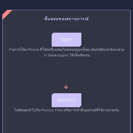
ขั้นตอนของสถานการณ์
ปัญหา
รายการโน้ต iPhone ที่โน้ตหนึ่งแสดงไอคอนกุญแจล็อค แต่บรรทัดแรกยังคงอ่าน
ว่า 'Bank logins' ให้เห็นชัดเจน
→
ผลกระทบ
ไฟล์หลุดเข้าไปใน Photos, Files หรือการเข้าถึงอุปกรณ์ที่ใช้งานร่วมกัน