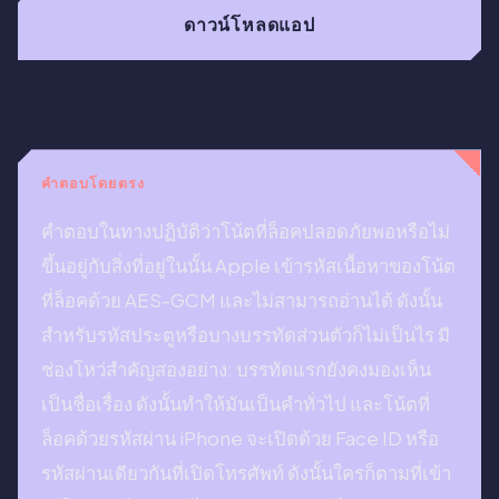
ดาวน์โหลดแอป
คำตอบโดยตรง
คำตอบในทางปฏิบัติว่าโน้ตที่ล็อคปลอดภัยพอหรือไม่
ขึ้นอยู่กับสิ่งที่อยู่ในนั้น Apple เข้ารหัสเนื้อหาของโน้ต
ที่ล็อคด้วย AES-GCM และไม่สามารถอ่านได้ ดังนั้น
สำหรับรหัสประตูหรือบางบรรทัดส่วนตัวก็ไม่เป็นไร มี
ช่องโหว่สำคัญสองอย่าง: บรรทัดแรกยังคงมองเห็น
เป็นชื่อเรื่อง ดังนั้นทำให้มันเป็นคำทั่วไป และโน้ตที่
ล็อคด้วยรหัสผ่าน iPhone จะเปิดด้วย Face ID หรือ
รหัสผ่านเดียวกันที่เปิดโทรศัพท์ ดังนั้นใครก็ตามที่เข้า