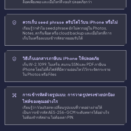
ล็อคเพียงพอ และเมื่อไหร่ที่ vault ปลอดภัยกว่า
ควรเก็บ seed phrase คริปโตไว้บน iPhone หรือไม่
เรียนรู้ว่าทำไม seed phrase มักไม่ควรอยู่ใน Photos,
Notes, สกรีนช็อต หรือ cloud backup และเมื่อไหรที่การ
เก็บในเครื่องแบบเข้ารหัสอาจยอมรับได้
วิธีเก็บเอกสารภาษีบน iPhone ให้ปลอดภัย
เก็บ W-2, 1099, ใบเสร็จ, สแกน SSN และ PDF ภาษีบน
iPhone โดยไม่ทิ้งไฟล์ที่มีความอ่อนไหวไว้กระจัดกระจาย
ใน Photos หรือ Files
การเข้ารหัสด้วยรูปแบบ: การวาดรูปทรงช่วยปกป้อง
ไฟล์ของคุณอย่างไร
เรียนรู้ว่า Vaultaire เปลี่ยนรูปแบบที่วาดอย่างง่ายให้
เป็นการเข้ารหัส AES-256-GCM ระดับทหารได้อย่างไร
ไม่ต้องจำรหัสผ่าน ไม่ต้องเดา PIN.