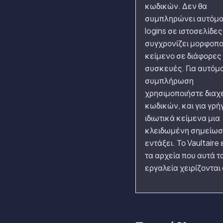
κωδικών. Δεν θα
συμπληρώνει αυτόμ
logins σε ιστοσελίδες
συγχρονίζει μορφοπ
κείμενο σε διάφορες
συσκευές. Για αυτόμ
συμπλήρωση
χρησιμοποιήστε διαχε
κωδικών, και για γρή
ιδιωτικά κείμενα μια
κλειδωμένη σημείωση
εντάξει. Το Vaultaire 
τα αρχεία που αυτά τ
εργαλεία χειρίζονται