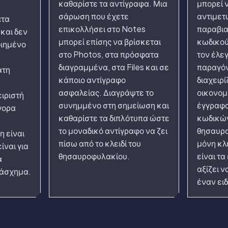
καθαρίστε τα αντίγραφα. Μια
μπορεί ν
σάρωση που έχετε
αντιμετ
ατα
επικολλήσει στο Notes
παραβια
 και δεν
μπορεί επίσης να βρίσκεται
κωδικού
οιημένο
στο Photos, στα πρόσφατα
τον έλε
διαγραμμένα, στα Files και σε
παραγόν
ατη
κάποιο αντίγραφο
διαχειρ
ασφαλείας. Διαγράψτε το
οικονομ
ιριστή
συνημμένο στη σημείωση και
έγγραφα
γορα
καθαρίστε τα διπλότυπα ώστε
κωδικών
το μοναδικό αντίγραφο να ζει
θησαυρο
 είναι
πίσω από το κλειδί του
μόνη κλ
είναι για
θησαυροφυλακίου.
είναι τα
α
αξίζει 
 άσχημα.
έναν ειδ