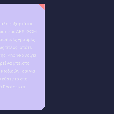
φαλής εξαρτάται
είωσης με AES-GCM
ροσωπικές γραμμές
ς τίτλος, οπότε
ης iPhone ανοίγει
ρεί να μπει στο
 κωδικών, και για
κεύστε τα στο
ό Photos και