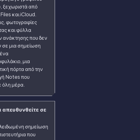
, ξεχωριστά από
Files και iCloud.
ς, φωτογραφίες
τας και φύλλα
 ανάκτησης που δεν
 σε μια σημείωση
 ένα
φυλάκιο, μια
τική πόρτα από την
ή Notes που
ε όλη μέρα.
α απευθυνθείτε σε
κλειδωμένη σημείωση
πιστευτήρια που