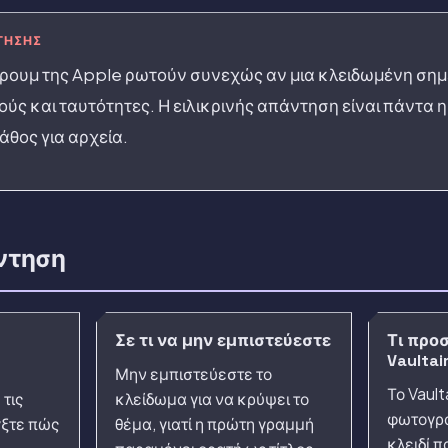
ΤΗΣΗΣ
φόρουμ της Apple ρωτούν συνεχώς αν μια κλειδωμένη σημ
ς και ταυτότητες. Η ειλικρινής απάντηση είναι πάντα η ί
άθος για αρχεία.
ντηση
Σε τι να μην εμπιστεύεστε
Τι προσ
Vaultai
Μην εμπιστεύεστε το
Το Vault
 τις
κλείδωμα για να κρύψει το
φωτογρα
γξτε πώς
θέμα, γιατί η πρώτη γραμμή
κλειδί 