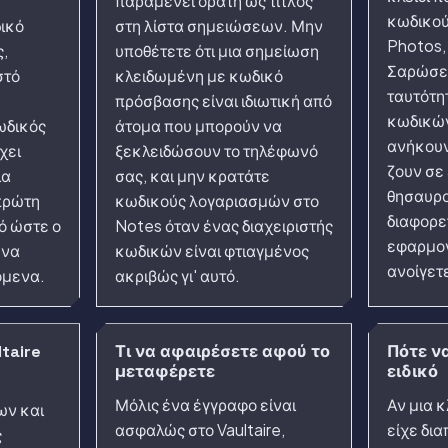
παραμένει ορατή ως τίτλος
κωδικού
δικό
στη λίστα σημειώσεων. Μην
Photos, 
,
υποθέτετε ότι μια σημείωση
Σαρώσει
στό
κλειδωμένη με κωδικό
ταυτότη
πρόσβασης είναι ιδιωτική από
κωδικών
ωδικός
άτομα που μπορούν να
ανήκουν
χει
ξεκλειδώσουν το τηλέφωνό
ζουν σε
ια
σας, και μην κρατάτε
θησαυρο
πρώτη
κωδικούς λογαριασμών στο
διαφορε
ό ώστε ο
Notes όταν ένας διαχειριστής
εφαρμογ
 να
κωδικών είναι φτιαγμένος
ανοίγετ
όμενα.
ακριβώς γι' αυτό.
ltaire
Τι να αφαιρέσετε αφού το
Πότε ν
μεταφέρετε
ειδικό
Μόλις ένα έγγραφο είναι
Αν μια 
ων και
ασφαλώς στο Vaultaire,
είχε δια
ς