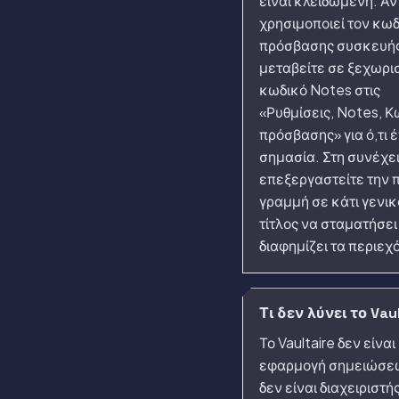
είναι κλειδωμένη. Αν
χρησιμοποιεί τον κω
πρόσβασης συσκευής
μεταβείτε σε ξεχωρι
κωδικό Notes στις
«Ρυθμίσεις, Notes, Κ
πρόσβασης» για ό,τι έ
σημασία. Στη συνέχε
επεξεργαστείτε την 
γραμμή σε κάτι γενικ
τίτλος να σταματήσει
διαφημίζει τα περιεχ
Τι δεν λύνει το Vau
Το Vaultaire δεν είναι
εφαρμογή σημειώσε
δεν είναι διαχειριστή