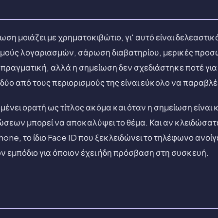
ση μοιάζει με χρηματοκιβώτιο, γι' αυτό είναι δελεαστι
ιθμούς λογαριασμών, σάρωση διαβατηρίου, μερικές προσ
πραγματική, αλλά η σημείωση δεν σχεδιάστηκε ποτέ για 
δύο από τους περιορισμούς της είναι εύκολο να παραβλ
ένει ορατή ως τίτλος ακόμα και όταν η σημείωση είναι 
ιώσεων μπορεί να αποκαλύψει το θέμα. Και αν κλειδώσατ
ne, το ίδιο Face ID που ξεκλειδώνει το τηλέφωνο ανοίγε
ν εμπόδιο για όποιον έχει ήδη πρόσβαση στη συσκευή.