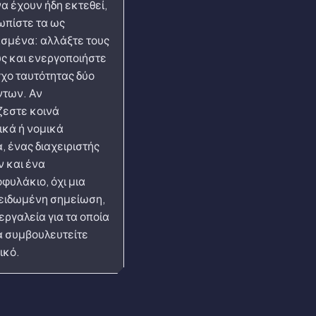
α έχουν ήδη εκτεθεί,
ωπίστε τα ως
σμένα: αλλάξτε τους
ς και ενεργοποιήστε
γχο ταυτότητας δύο
των. Αν
ίζεστε κοινά
ικά ή νομικά
, ένας διαχειριστής
 και ένα
φυλάκιο, όχι μια
ειδωμένη σημείωση,
 εργαλεία για τα οποία
να συμβουλευτείτε
ικό.