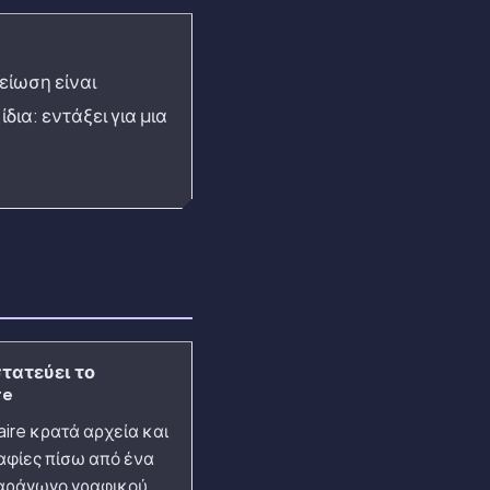
είωση είναι
δια: εντάξει για μια
τατεύει το
re
aire κρατά αρχεία και
φίες πίσω από ένα
παράγωγο γραφικού