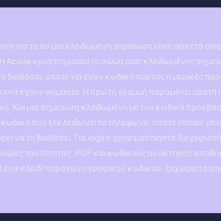
ση για το αν μια κλειδωμένη σημείωση είναι αρκετά ασ
ι. Η Apple κρυπτογραφεί το σώμα μιας κλειδωμένης σημ
 το διαβάσει, οπότε για έναν κωδικό πόρτας ή μερικές π
ο κενά έχουν σημασία. Η πρώτη γραμμή παραμένει ορατή ω
κό. Και μια σημείωση κλειδωμένη με τον κωδικό πρόσβασ
 ή κωδικό που ξεκλειδώνει το τηλέφωνο, οπότε όποιος μπο
ί να τη διαβάσει. Για logins χρησιμοποιήστε διαχειριστή
αφίες ταυτότητας, PDF και κωδικούς ανάκτησης αποθη
πό ένα κλειδί παράγωγο γραφικού κωδικού, ξεχωριστά απ