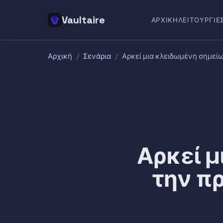
Vaultaire
ΑΡΧΙΚΉ
ΛΕΙΤΟΥΡΓΊΕ
Αρχική
/
Σενάρια
/
Αρκεί μια κλειδωμένη σημεί
Αρκεί μ
την π