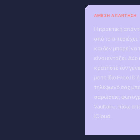
ΆΜΕΣΗ ΑΠΆΝΤΗΣΗ
Η πρακτική απάντη
από το τι περιέχε
και δεν μπορεί να
είναι εντάξει. Δύ
κρατήστε τον γενι
με το ίδιο Face ID
τηλέφωνό σας μπορε
σαρώσεις, φωτογρ
Vaultaire, πίσω α
iCloud.