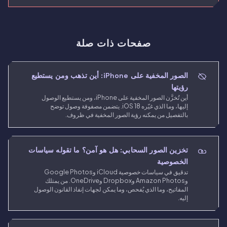
صفحات ذات صلة
الصور المخفية على iPhone: أين تذهب ومن يستطيع
رؤيتها
أين تُخزَّن الصور المخفية على iPhone، ومن يستطيع الوصول
إليها، وما الذي غيّره iOS 18. يتضمن مصفوفة وصول توضح
بالتفصيل من يمكنه رؤية الصور المخفية في ظروف.
تخزين الصور السحابي: هل هو آمن؟ ما تقوله سياسات
الخصوصية
تدقيق في سياسات خصوصية iCloud وGoogle Photos
وAmazon Photos وDropbox وOneDrive. من يمتلك
المفاتيح، وما الذي يُفحص، وما يمكن لجهات إنفاذ القانون الوصول
إليه.