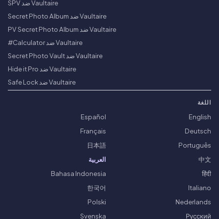
Vaultaire ضد SPV
Vaultaire ضد Secret Photo Album
Vaultaire ضد PV Secret Photo Album
Vaultaire ضد Calculator#
Vaultaire ضد Secret Photo Vault
Vaultaire ضد Hide it Pro
Vaultaire ضد Safe Lock
اللغة
Español
English
Français
Deutsch
日本語
Português
中文
العربية
Bahasa Indonesia
हिंदी
한국어
Italiano
Polski
Nederlands
Svenska
Русский