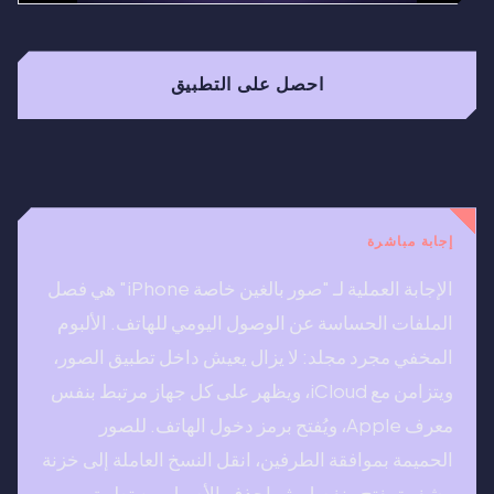
احصل على التطبيق
إجابة مباشرة
الإجابة العملية لـ "صور بالغين خاصة iPhone" هي فصل
الملفات الحساسة عن الوصول اليومي للهاتف. الألبوم
المخفي مجرد مجلد: لا يزال يعيش داخل تطبيق الصور،
ويتزامن مع iCloud، ويظهر على كل جهاز مرتبط بنفس
معرف Apple، ويُفتح برمز دخول الهاتف. للصور
الحميمة بموافقة الطرفين، انقل النسخ العاملة إلى خزنة
مشفرة بفتح منفصل، ثم احذف الأصول من تطبيق