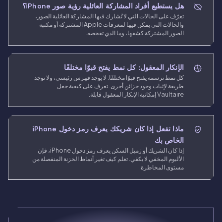
هل يستطيع أفراد المشاركة العائلية رؤية صور iPhone؟
تعرّف على الحالات التي لا تُشارك فيها المشاركة العائلية الصور،
والحالات التي يمكن فيها لمعرفات Apple المشتركة أو مكتبة
الصور المشتركة كشفها، وما الذي تفحصه.
الإنكار المعقول: كل نمط يفتح قبوًا مختلفًا
كل نمط ترسمه يفتح قبوًا مختلفًا. لا يوجد فهرس رئيسي، ولا توجد
طريقة لإثبات وجود خزائن أخرى. تعرف على كيفية جعل
Vaultaire إمكانية الإنكار المعقول قابلة.
ماذا تفعل إذا كان شريكك يعرف رمز دخول iPhone
الخاص بك
إذا كان الشريك أو زميل السكن يعرف رمز دخول iPhone، فإن
الألبوم المخفي لا يكفي. تعلم كيف تغير أنماط الخزنة المنفصلة من
مستوى المخاطرة.