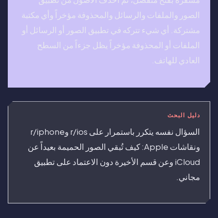
الصور والملفات والرسائل والمحذوفة مؤخراً وأي مكتبة
مشتركة. أي شيء تتركه في تطبيق الصور أو الرسائل أو
الملفات أو المحذوفة مؤخراً يظل جزءاً من السطح
العادي للهاتف.
دليل البحث
السؤال نفسه يتكرر باستمرار على r/ios وr/iphone
ونقاشات Apple: كيف تُبقي الصور الحميمة بعيداً عن
iCloud وعن قسم الأخيرة دون الاعتماد على تطبيق
مجاني.