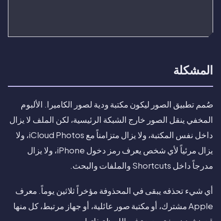
المشكلة
صُمم تطبيق الصور ليكون مكتبة ودية لصور الكاميرا. الألبوم
المخفي ينقل الصور خارج الشبكة الرئيسية، لكن الملف لا يزال
داخل نفس المكتبة، ولا يزال متزامناً مع iCloud Photos، ولا
يزال مرئياً لأي شخص يعرف رمز دخول iPhone، ولا يزال
مدرجاً داخل Shortcuts والملفات والبحث.
أي شيء تحذفه يبقى في المحذوفة مؤخراً ثلاثين يوماً. معرف
Apple مشترك، أو مكتبة صور عائلية، أو جهاز مرتبط، كل منها