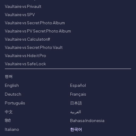
Vaultaire vs Privault
Vaultaire vs SPV
Vaultaire vs Secret Photo Album
Vaultaire vs PV Secret Photo Album
Vaultaire vs Calculator#
Vaultaire vs Secret Photo Vault
Vaultaire vs Hide it Pro
Vaultaire vs Safe Lock
언어
English
Español
Deutsch
Français
Português
日本語
中文
العربية
हिंदी
Bahasa Indonesia
Italiano
한국어