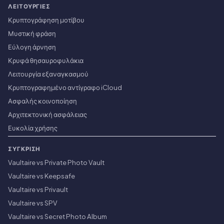
ΛΕΙΤΟΥΡΓΊΕΣ
Κρυπτογράφηση μοτίβου
Μυστική φράση
Εύλογη άρνηση
Κρυφά θησαυροφυλάκια
Λειτουργία εξαναγκασμού
Κρυπτογραφημένο αντίγραφο iCloud
Ασφαλής κοινοποίηση
Αρχιτεκτονική ασφάλειας
Ευκολία χρήσης
ΣΎΓΚΡΙΣΗ
Vaultaire vs Private Photo Vault
Vaultaire vs Keepsafe
Vaultaire vs Privault
Vaultaire vs SPV
Vaultaire vs Secret Photo Album