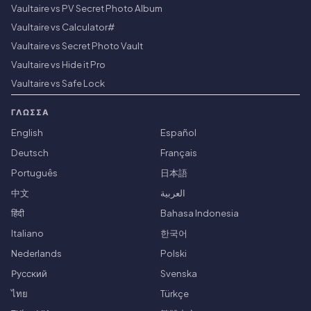
Vaultaire vs PV Secret Photo Album
Vaultaire vs Calculator#
Vaultaire vs Secret Photo Vault
Vaultaire vs Hide it Pro
Vaultaire vs Safe Lock
ΓΛΏΣΣΑ
English
Español
Deutsch
Français
Português
日本語
中文
العربية
हिंदी
Bahasa Indonesia
Italiano
한국어
Nederlands
Polski
Русский
Svenska
ไทย
Türkçe