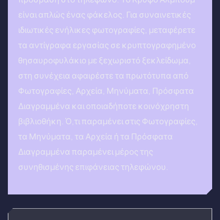
είναι απλώς ένας φάκελος. Για συναινετικές
ιδιωτικές ενήλικες φωτογραφίες, μεταφέρετε
τα αντίγραφα εργασίας σε κρυπτογραφημένο
θησαυροφυλάκιο με ξεχωριστό ξεκλείδωμα,
στη συνέχεια αφαιρέστε τα πρωτότυπα από
Φωτογραφίες, Αρχεία, Μηνύματα, Πρόσφατα
Διαγραμμένα και οποιαδήποτε κοινόχρηστη
βιβλιοθήκη. Ό,τι παραμένει στις Φωτογραφίες,
τα Μηνύματα, τα Αρχεία ή τα Πρόσφατα
Διαγραμμένα παραμένει μέρος της
συνηθισμένης επιφάνειας τηλεφώνου.