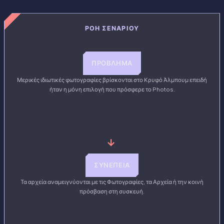
ΡΟΉ ΣΕΝΑΡΊΟΥ
ΠΡΌΒΛΗΜΑ
Μερικές ιδιωτικές φωτογραφίες βρίσκονται στο Κρυφό Άλμπουμ επειδή
ήταν η μόνη επιλογή που πρόσφερε το Photos.
→
ΣΥΝΈΠΕΙΑ
Τα αρχεία αναμειγνύονται με τις Φωτογραφίες, τα Αρχεία ή την κοινή
πρόσβαση στη συσκευή.