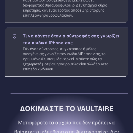
Κάθε μοτίβο που σχεδιάζετε ξεκλειδώνει
διαφορετικό θησαυροφυλάκιο. Δεν υπάρχει κύριο
ευρετήριο, κανένας τρόπος απόδειξης ύπαρξης
επιπλέον θησαυροφυλακίων.
Τι να κάνετε όταν ο σύντροφός σας γνωρίζει
τον κωδικό iPhone σας
Εάν ένας σύντροφος, συγκάτοικος ή μέλος
οικογένειας γνωρίζει τον κωδικό iPhone σας, το
κρυμμένο άλμπουμ δεν αρκεί. Μάθετε πώς τα
ξεχωριστά μοτίβα θησαυροφυλακίου αλλάζουν το
επίπεδο κινδύνου.
ΔΟΚΙΜΆΣΤΕ ΤΟ VAULTAIRE
Μεταφέρετε τα αρχεία που δεν πρέπει να
βρίσκονται ελεύθερα στις Φωτογραφίες. Δεν