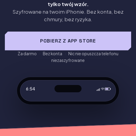
tylko twój wzór.
Szyfrowane na twoim iPhonie. Bez konta, bez
chmury, bez ryzyka.
POBIERZ Z APP STORE
Za darmo
·
Bez konta
·
Nic nie opuszcza telefonu
niezaszyfrowane
6:54
⌕
0:18
0:11
0:35
0:21
0:13
0:45
Vaultaire to lokalnie szyfrowana aplikacja skarbca dla iOS,