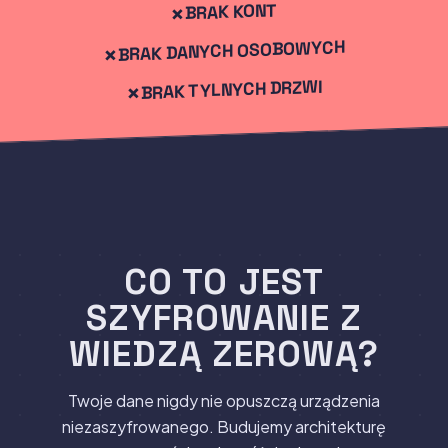
Narysuj swój wzór
BRAK KONT
BRAK DANYCH OSOBOWYCH
BRAK TYLNYCH DRZWI
CO TO JEST
Użyj frazy odzyskiwania
SZYFROWANIE Z
Dołącz do skarbca współdzielonego
WIEDZĄ ZEROWĄ?
Twoje dane nigdy nie opuszczą urządzenia
niezaszyfrowanego. Budujemy architekturę