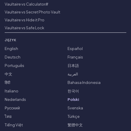
Vaultaire vs Calculator#
Vaultaire vs Secret Photo Vault
Vaultaire vs Hide it Pro
Vaultaire vs Safe Lock
JĘZYK
English
Español
Deutsch
Français
Português
日本語
中文
العربية
हिंदी
Bahasa Indonesia
Italiano
한국어
Nederlands
Polski
Русский
Svenska
ไทย
Türkçe
Tiếng Việt
繁體中文