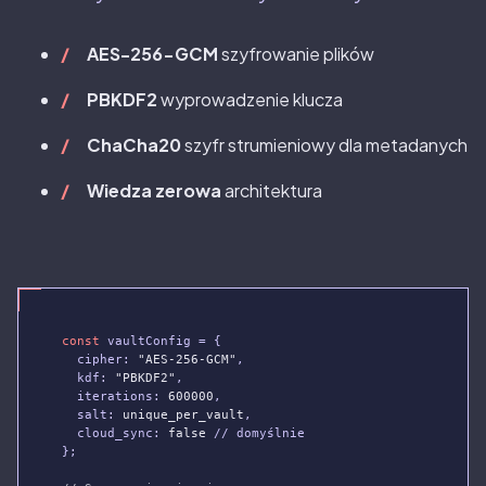
AES-256-GCM
szyfrowanie plików
PBKDF2
wyprowadzenie klucza
ChaCha20
szyfr strumieniowy dla metadanych
Wiedza zerowa
architektura
const
 vaultConfig = {

  cipher: 
"AES-256-GCM"
,

  kdf: 
"PBKDF2"
,

  iterations: 
600000
,

  salt: 
unique_per_vault
,

  cloud_sync: 
false
 // domyślnie

};
