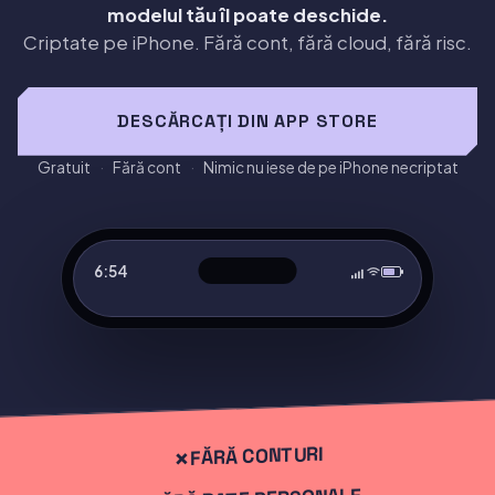
modelul tău îl poate deschide.
Criptate pe iPhone. Fără cont, fără cloud, fără risc.
DESCĂRCAȚI DIN APP STORE
Gratuit
·
Fără cont
·
Nimic nu iese de pe iPhone necriptat
6:54
⌕
0:18
0:11
0:35
0:21
0:13
0:45
Vaultaire este o aplicație seif criptat local-first pe iPhone 
Desenați modelul
FĂRĂ CONTURI