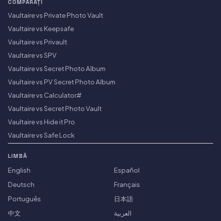
COMPARAȚI
Vaultaire vs Private Photo Vault
Vaultaire vs Keepsafe
Vaultaire vs Privault
Vaultaire vs SPV
Vaultaire vs Secret Photo Album
Vaultaire vs PV Secret Photo Album
Vaultaire vs Calculator#
Vaultaire vs Secret Photo Vault
Vaultaire vs Hide it Pro
Vaultaire vs Safe Lock
LIMBĂ
English
Español
Deutsch
Français
Português
日本語
中文
العربية