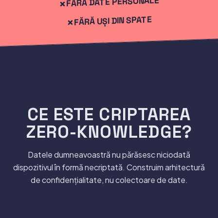
FĂRĂ DATE PERSONALE
FĂRĂ UȘI DIN SPATE
CE ESTE CRIPTAREA
Folosiți fraza secretă
ZERO-KNOWLEDGE?
Alăturați-vă unui seif partajat
Datele dumneavoastră nu părăsesc niciodată
dispozitivul în formă necriptată. Construim arhitectură
de confidențialitate, nu colectoare de date.