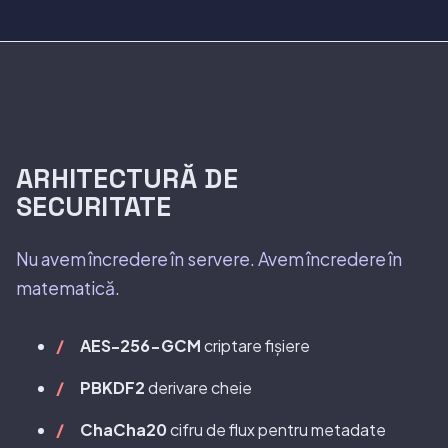
ARHITECTURĂ DE
SECURITATE
Nu avem încredere în servere. Avem încredere în
matematică.
AES-256-GCM
criptare fișiere
PBKDF2
derivare cheie
ChaCha20
cifru de flux pentru metadate