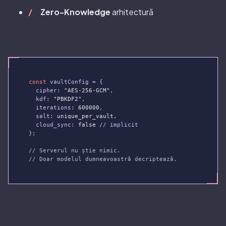
Zero-Knowledge
arhitectură
const
 vaultConfig = {

  cipher: 
"AES-256-GCM"
,

  kdf: 
"PBKDF2"
,

  iterations: 
600000
,

  salt: 
unique_per_vault
,

  cloud_sync: 
false
 // implicit

};

// Serverul nu știe nimic.
// Doar modelul dumneavoastră decriptează.