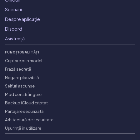
Scenarii
Despre aplicație
Discord
Asistență
FUNCȚIONALITĂȚI
Criptare prin model
Frază secretă
Negare plauzibilă
Seifuri ascunse
Mod constrângere
Backup iCloud criptat
Partajare securizată
Arhitectură de securitate
Ușurință în utilizare