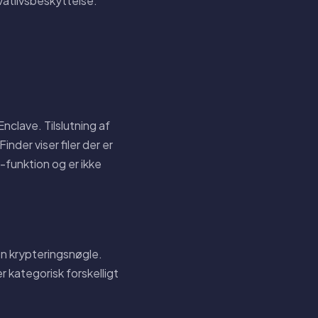
vatlivsbeskyttelse.
clave. Tilslutning af
nder viser filer der er
-funktion og er ikke
 en krypteringsnøgle.
r kategorisk forskelligt