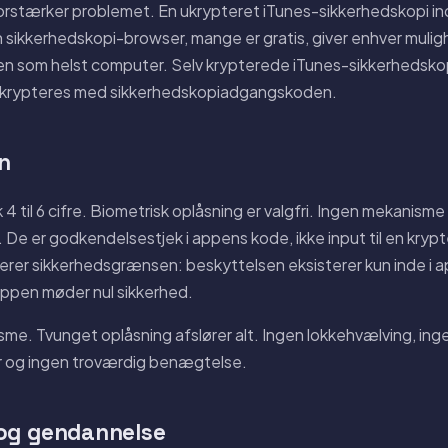
orstærker problemet. En ukrypteret iTunes-sikkerhedskopi 
En sikkerhedskopi-browser, mange er gratis, giver enhver muli
ken som helst computer. Selv krypterede iTunes-sikkerhedskopie
dekrypteres med sikkerhedskopiadgangskoden.
n
 til 6 cifre. Biometrisk oplåsning er valgfri. Ingen mekanisme
 De er godkendelsestjek i appens kode, ikke input til en krypt
inerer sikkerhedsgrænsen: beskyttelsen eksisterer kun inde i 
ppen møder nul sikkerhed.
me. Tvunget oplåsning afslører alt. Ingen lokkehvælving, ing
r og ingen troværdig benægtelse.
 og gendannelse