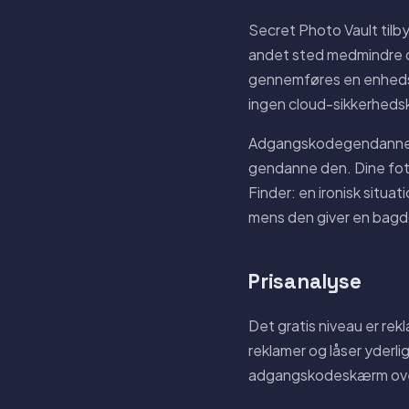
Secret Photo Vault tilb
andet sted medmindre d
gennemføres en enhedso
ingen cloud-sikkerhedsko
Adgangskodegendannels
gendanne den. Dine fotos
Finder: en ironisk situ
mens den giver en bagdø
Prisanalyse
Det gratis niveau er rek
reklamer og låser yderli
adgangskodeskærm oven