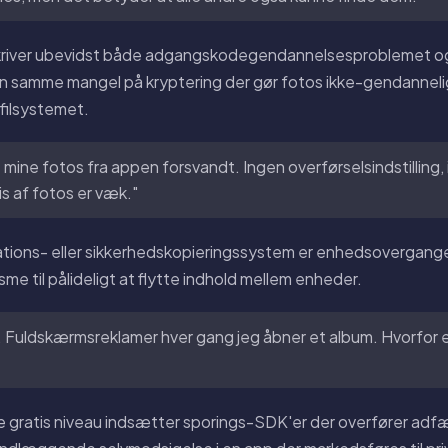
river ubevidst både adgangskodegendannelsesproblemet og
en samme mangel på kryptering der gør fotos ikke-gendanneli
 filsystemet.
e mine fotos fra appen forsvandt. Ingen overførselsindstilling,
s af fotos er væk."
ations- eller sikkerhedskopieringssystem er enhedsovergange
e til pålideligt at flytte indhold mellem enheder.
 Fuldskærmsreklamer hver gang jeg åbner et album. Hvorfor er
 gratis niveau indsætter sporings-SDK'er der overfører adfæ