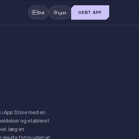
HENT APP
DA
Lyst
 i App Store med en
meldelser og etableret
kel: læg en
e skjulte fotos uden at