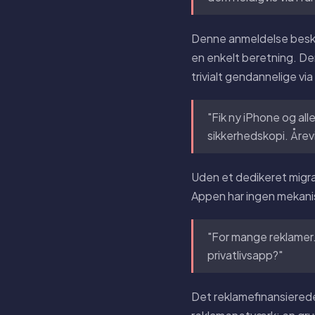
Denne anmeldelse besk
en enkelt beretning. D
trivialt gendannelige via
"Fik ny iPhone og all
sikkerhedskopi. Årevi
Uden et dedikeret migr
Appen har ingen mekanism
"For mange reklamer.
privatlivsapp?"
Det reklamefinansierede