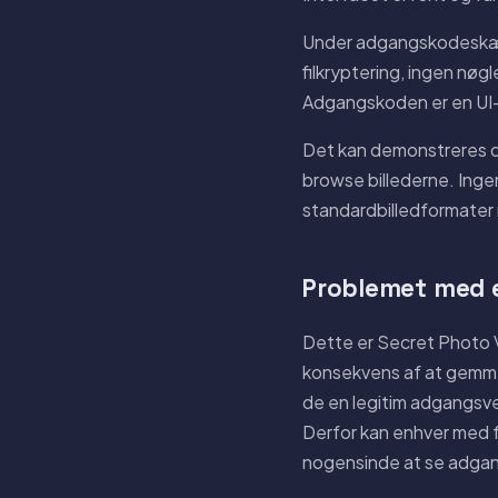
Under adgangskodeskærm
filkryptering, ingen nø
Adgangskoden er en UI-ba
Det kan demonstreres dir
browse billederne. Inge
standardbilledformater 
Problemet med e
Dette er Secret Photo Va
konsekvens af at gemme 
de en legitim adgangsv
Derfor kan enhver med 
nogensinde at se adg