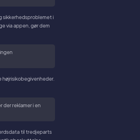
 sikkerhedsproblemet i
ge via appen, gør dem
 ingen
 højrisikobegivenheder.
 der reklamer i en
rdsdata til tredjeparts