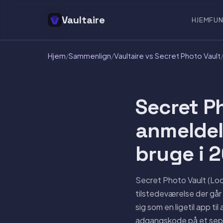
Vaultaire
HJEM
FUN
Hjem
/
Sammenlign
/
Vaultaire vs Secret Photo Vault
Secret P
anmeldel
bruge i 
Secret Photo Vault (Lo
tilstedeværelse der går 
sig som en ligetil app t
adgangskode på et separa