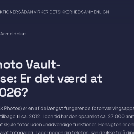
KTIONER
SÅDAN VIRKER DET
SIKKERHED
SAMMENLIGN
/
Anmeldelse
hoto Vault-
se: Er det værd at
2026?
ck Photos) er en af de længst fungerende fotohvælvingsapps
tilbage til ca. 2012. I den tid har den opsamlet ca. 27.000 an
il at skjule fotos uden unødvendige funktioner. Hensigten er en
t fotogalleri. Tager nogen din telefon, kan de ikke tilgå din