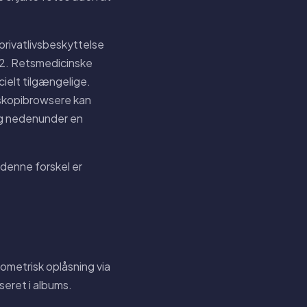
privatlivsbeskyttelse
12. Retsmedicinske
ielt tilgængelige.
skopibrowsere kan
ing nedenunder en
 denne forskel er
ometrisk oplåsning via
seret i albums.