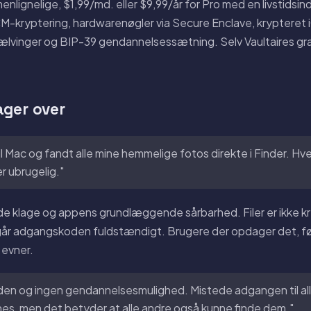
enlignelige, $1,99/md. eller $9,99/år for Pro med en livstidsin
-kryptering, hardwarenøgler via Secure Enclave, krypteret 
lvinger og BIP-39 gendannelsessætning. Selv Vaultaires grat
ager over
til Mac og fandt alle mine hemmelige fotos direkte i Finder. H
r ubrugelig."
e klage og appens grundlæggende sårbarhed. Filer er ikke k
går adgangskoden fuldstændigt. Brugere der opdager det, fø
 evner.
n og ingen gendannelsesmulighed. Mistede adgangen til all
unes, men det betyder at alle andre også kunne finde dem."