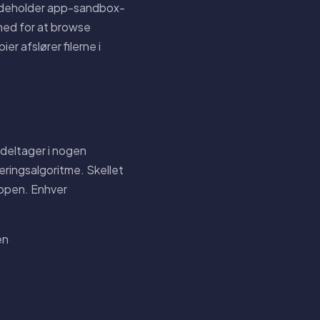
indeholder app-sandbox-
ghed for at browse
r afslører filerne i
 deltager i nogen
eringsalgoritme. Skellet
appen. Enhver
en