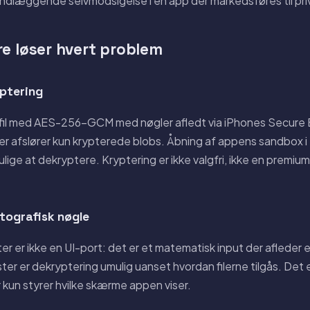
dlæggende selvmodsigelse i en app der markedsføres til pri
re løser hvert problem
ptering
r fil med AES-256-GCM med nøgler afledt via iPhones Secure En
r afslører kun krypterede blobs. Åbning af appens sandbox i Fi
ge at dekryptere. Kryptering er ikke valgfri, ikke en premium
tografisk nøgle
ter er ikke en UI-port: det er et matematisk input der afleder
r er dekryptering umulig uanset hvordan filerne tilgås. Det e
kun styrer hvilke skærme appen viser.