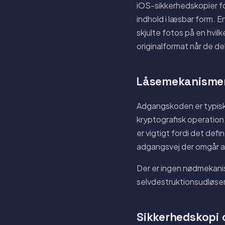
iOS-sikkerhedskopier f
indhold i læsbar form. 
skjulte fotos på en hvil
originalformat når de 
Låsemekanisme
Adgangskoden er typisk 4
kryptografisk operation.
er vigtigt fordi det def
adgangsvej der omgår a
Der er ingen nødmekanis
selvdestruktionsudløse
Sikkerhedskopi