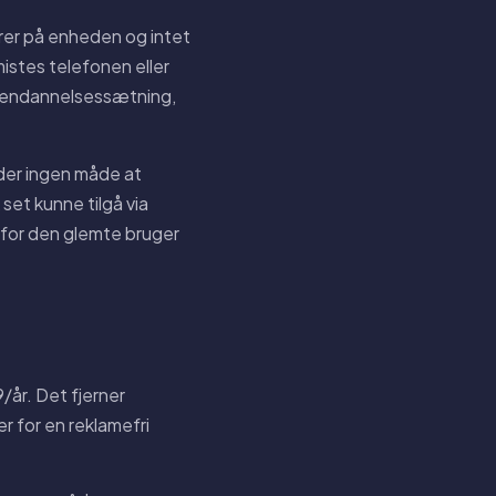
rer på enheden og intet
stes telefonen eller
 gendannelsessætning,
er ingen måde at
set kunne tilgå via
r for den glemte bruger
/år. Det fjerner
er for en reklamefri