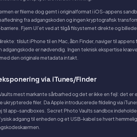
en er filerne dog gemt i originalformat i iOS-appens sandb
gleafledning fra adgangskoden og ingen kryptografisk transfor
rriere. Fjern UI'et ved at tilgå filsystemet direkte og billede
ekte: tilslut iPhone til en Mac, åbn Finder, naviger til appens
n adgangskode er nødvendig. Ingen teknisk ekspertise kræves. 
med den originale metadata intakt.
ksponering via iTunes/Finder
ults mest markante sårbarhed og det er ikke en fejl: det er e
ukrypterede filer. Da Apple introducerede fildeling via iTune
ej til app-sandboxes. Secret Photo Vaults sandbox indeholde
fysisk adgang til enheden og et USB-kabel se hvert hemmelig
angskodeskærmen.