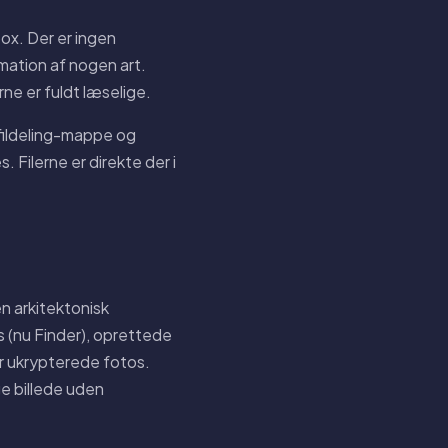
ox. Der er ingen
mation af nogen art.
rne er fuldt læselige.
 fildeling-mappe og
Filerne er direkte der i
n arkitektonisk
s (nu Finder), oprettede
r ukrypterede fotos.
e billede uden