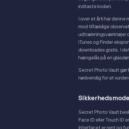
indtaste koden.
I over et årti har denn
mod tilfældige observat
udtrækningsværktøjer de
iTunes og Finder ekspo
downloades gratis. I de
hængelås på en glasdør
Secret Photo Vault gør h
nødvendig for at vurder
Sikkerhedsmode
Secret Photo Vault besk
Face ID eller Touch ID e
Interfacet er rent og fun