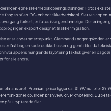
yder ingen egne sikkerhedskopieringsløsninger. Fotos eksiste
e fanges af en iOS-enhedssikkerhedskopi. Slettes appen, mi
vergang forkert, er fotos ikke gendannelige. Der er ingen
pi og ingen eksport designet til sikker migration.
e er et andet smertepunkt. Glemmer du adgangskoden er d
 er låst bag en kode du ikke husker og gemt i filer du teknisk 
ation hvor appens manglende kryptering faktisk giver en bagdø
r for alle andre.
lamefinansieret. Premium-priser ligger ca. $1,99/md. eller $9,99
gere funktioner op. Ingen prisniveau giver kryptering. Du betal
 på ukrypterede filer.