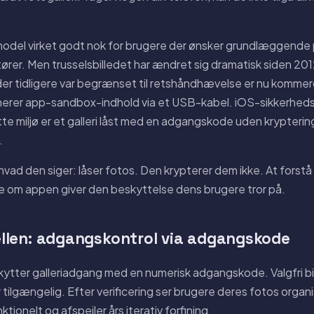
e model virket godt nok for brugere der ønsker grundlæggende 
ører. Men trusselsbilledet har ændret sig dramatisk siden 20
r tidligere var begrænset til retshåndhævelse er nu kommerc
nerer app-sandbox-indhold via et USB-kabel. iOS-sikkerhed
tte miljø er et galleri låst med en adgangskode uden krypter
.
vad den siger: låser fotos. Den krypterer dem ikke. At forstå
e om appen giver den beskyttelse dens brugere tror på.
llen: adgangskontrol via adgangskode
ytter galleriadgang med en numerisk adgangskode. Valgfri bi
r tilgængelig. Efter verificering ser brugere deres fotos organi
ktionelt og afspejler års iterativ forfining.