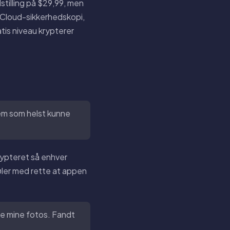
dstilling på $29,99, men
iCloud-sikkerhedskopi,
is niveau krypterer
vem som helst kunne
rypteret så enhver
ler med rette at appen
e mine fotos. Fandt