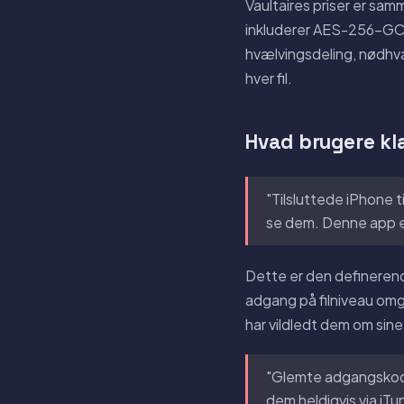
Vaultaires priser er samm
inkluderer AES-256-GCM
hvælvingsdeling, nødhvæ
hver fil.
Hvad brugere kl
"Tilsluttede iPhone 
se dem. Denne app e
Dette er den definerend
adgang på filniveau om
har vildledt dem om sine
"Glemte adgangskode
dem heldigvis via iT