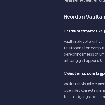
reklamenetværk: en grun
Hvordan Vaultai
Hardwarestøttet kry
Vaultaire krypterer hve
telefonen til en compute
beregningsmæssigt umuli
afhængig af appens UI.
Mønsterlås som kryp
Vaultaires visuelle møns
Uden det korrekte mønste
fra en adgangskode der 