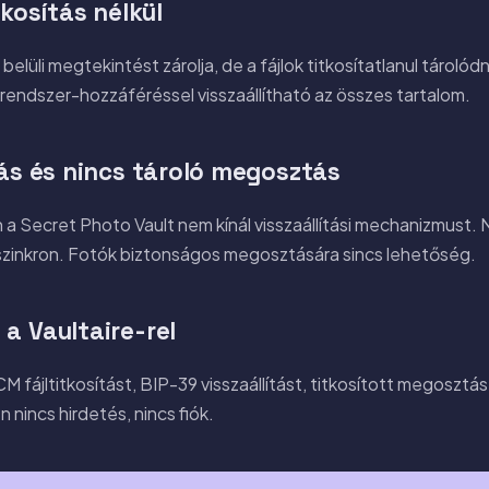
tkosítás nélkül
belüli megtekintést zárolja, de a fájlok titkosítatlanul tárolód
lrendszer-hozzáféréssel visszaállítható az összes tartalom.
tás és nincs tároló megosztás
n a Secret Photo Vault nem kínál visszaállítási mechanizmust. N
szinkron. Fotók biztonságos megosztására sincs lehetőség.
a Vaultaire-rel
 fájltitkosítást, BIP-39 visszaállítást, titkosított megosztá
n nincs hirdetés, nincs fiók.