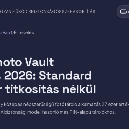
GYAN MŰKÖDIK
BIZTONSÁG
ÖSSZEHASONLÍTÁS
H
o Vault
/
Értékelés
hoto Vault
s 2026: Standard
r titkosítás nélkül
gy közepes népszerűségű fotótároló alkalmazás 27 ezer érté
át. A biztonsági modell hasonló más PIN-alapú tárolókhoz.