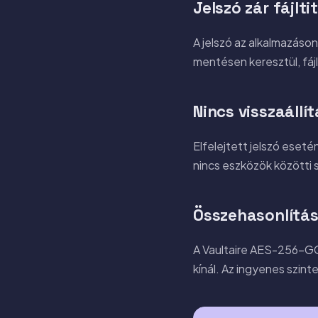
Jelszó zár fájlti
A jelszó az alkalmazáson 
mentésen keresztül, fáj
Nincs visszaállí
Elfelejtett jelszó eseté
nincs eszközök közötti 
Összehasonlítás 
A Vaultaire AES-256-GCM
kínál. Az ingyenes szinte