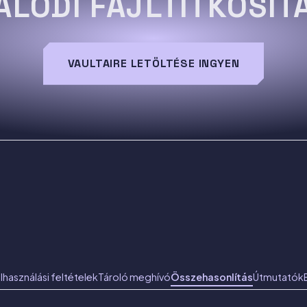
ALÓDI FÁJLTITKOSÍT
VAULTAIRE LETÖLTÉSE INGYEN
lhasználási feltételek
Tároló meghívó
Összehasonlítás
Útmutatók