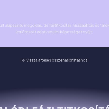
Összefoglalás
t alapszintű megoldás, de fájltitkosítás, visszaállítás és tár
korlátozott adatvédelmi képességet nyújt.
← Vissza a teljes összehasonlításhoz