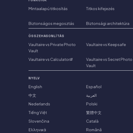
FUNKCIÓK
Mintaalapú titkosítás
Titkos kifejezés
Biztonságos megosztás
Biztonsági architektúra
ÖSSZEHASONLÍTÁS
Vaultaire vs Private Photo
Vaultaire vs Keepsafe
Vault
Vaultaire vs Calculator#
Vaultaire vs Secret Photo
Vault
NYELV
English
Español
中文
العربية
Nederlands
Polski
Tiếng Việt
繁體中文
Slovenčina
Català
Ελληνικά
Română