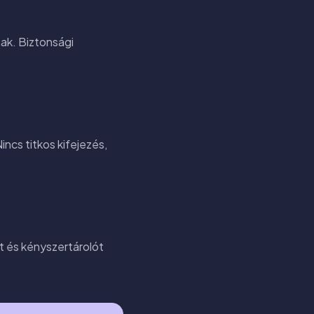
nak. Biztonsági
incs titkos kifejezés,
st és kényszertárolót