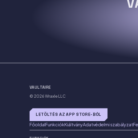
V
VAULTAIRE
© 2026
Wraxle LLC
LETÖLTÉS AZ APP STORE-BÓL
Főoldal
Funkciók
Kiáltvány
Adatvédelmi szabályzat
Fe