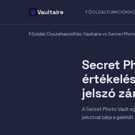
Vaultaire
FŐOLDAL
FUNKCIÓK
HO
Főoldal
/
Összehasonlítás
/
Vaultaire vs Secret Phot
Secret P
értékelé
jelszó zá
A Secret Photo Vault e
jelszóval zárja a galéri