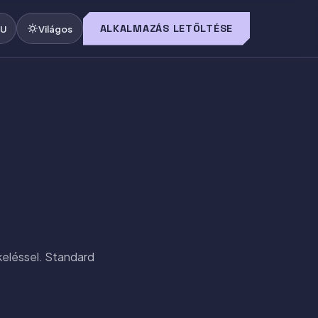
ALKALMAZÁS LETÖLTÉSE
U
Világos
keléssel. Standard