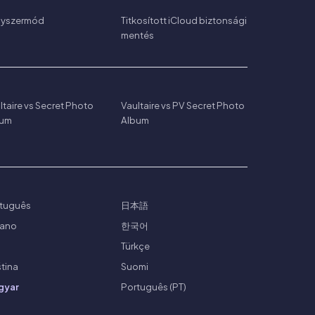
nyszermód
Titkosított iCloud biztonsági
mentés
ltaire vs Secret Photo
Vaultaire vs PV Secret Photo
bum
Album
tuguês
日本語
liano
한국어
ย
Türkçe
tina
Suomi
gyar
Português (PT)