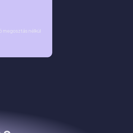
oló megosztás nélkül