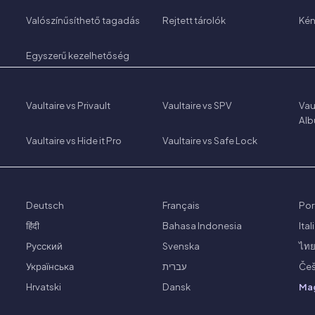
Valószínűsíthető tagadás
Rejtett tárolók
Ké
Egyszerű kezelhetőség
Vaultaire vs Privault
Vaultaire vs SPV
Vau
Al
Vaultaire vs Hide it Pro
Vaultaire vs Safe Lock
Deutsch
Français
Por
हिंदी
Bahasa Indonesia
Ita
Русский
Svenska
ไท
Українська
עברית
Češ
Hrvatski
Dansk
Ma