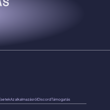
ÁS
Esetek
Az alkalmazásról
Discord
Támogatás