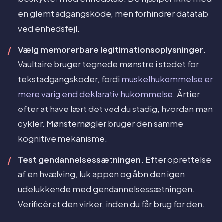
en glemt adgangskode, men forhindrer datatab
ved enhedsfejl.
Vælg memorerbare legitimationsoplysninger.
Vaultaire bruger tegnede mønstre i stedet for
tekstadgangskoder, fordi
muskelhukommelse er
mere varig end deklarativ hukommelse
. Årtier
efter at have lært det ved du stadig, hvordan man
cykler. Mønsternøgler bruger den samme
kognitive mekanisme.
Test gendannelsessætningen.
Efter oprettelse
af en hvælving, luk appen og åbn den igen
udelukkende med gendannelsessætningen.
Verificér at den virker, inden du får brug for den.