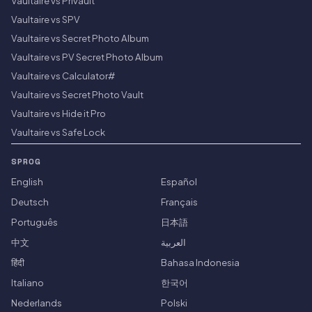
Vaultaire vs Privault
Vaultaire vs SPV
Vaultaire vs Secret Photo Album
Vaultaire vs PV Secret Photo Album
Vaultaire vs Calculator#
Vaultaire vs Secret Photo Vault
Vaultaire vs Hide it Pro
Vaultaire vs Safe Lock
SPROG
English
Español
Deutsch
Français
Português
日本語
中文
العربية
हिंदी
Bahasa Indonesia
Italiano
한국어
Nederlands
Polski