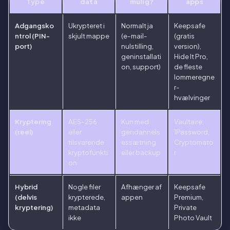
Type
data
mulig?
apps
Adgangsko
Ukrypteret i
Normalt ja
Keepsafe
ntrol (PIN-
skjult mappe
(e-mail-
(gratis
port)
nulstilling,
version),
geninstallati
Hide It Pro,
on, support)
de fleste
lommeregne
r-
hvælvinger
Kryptering
AES-256
Kun med
Vaultaire,
(reel)
eller
gendannels
1Password,
tilsvarende
essætning
Cryptomato
kryptofunkti
eller backup
r
on
Hybrid
Nogle filer
Afhænger af
Keepsafe
(delvis
krypterede,
appen
Premium,
kryptering)
metadata
Private
ikke
Photo Vault