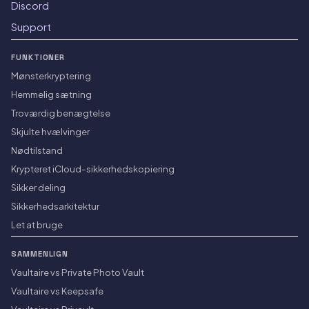
Discord
Support
FUNKTIONER
Mønsterkryptering
Hemmelig sætning
Troværdig benægtelse
Skjulte hvælvinger
Nødtilstand
Krypteret iCloud-sikkerhedskopiering
Sikker deling
Sikkerhedsarkitektur
Let at bruge
SAMMENLIGN
Vaultaire vs Private Photo Vault
Vaultaire vs Keepsafe