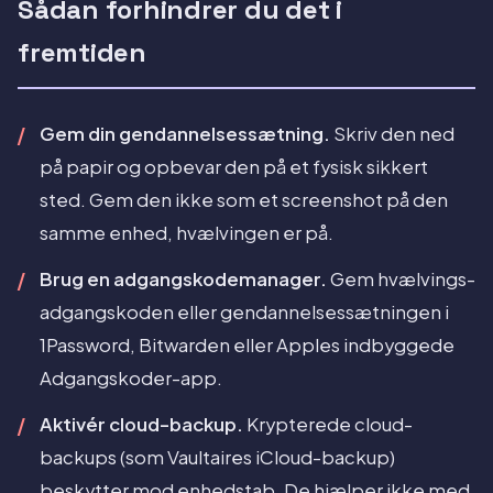
Sådan forhindrer du det i
fremtiden
Gem din gendannelsessætning.
Skriv den ned
på papir og opbevar den på et fysisk sikkert
sted. Gem den ikke som et screenshot på den
samme enhed, hvælvingen er på.
Brug en adgangskodemanager.
Gem hvælvings-
adgangskoden eller gendannelsessætningen i
1Password, Bitwarden eller Apples indbyggede
Adgangskoder-app.
Aktivér cloud-backup.
Krypterede cloud-
backups (som Vaultaires iCloud-backup)
beskytter mod enhedstab. De hjælper ikke med