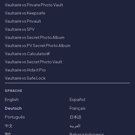
Vaultaire vs Private Photo Vault
Vaultaire vs Keepsafe
Vaultaire vs Privault
Vaultaire vs SPV
Vaultaire vs Secret Photo Album
Vaultaire vs PV Secret Photo Album
Vaultaire vs Calculator#
Vaultaire vs Secret Photo Vault
Vaultaire vs Hide it Pro
Vaultaire vs Safe Lock
SPRACHE
English
Español
Deutsch
Français
Português
日本語
中文
العربية
हिंदी
Bahasa Indonesia