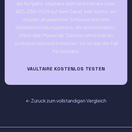
die Aufgabe. Vaultaire zieht eine hartere Linie:
AES-256-GCM auf dem Gerat, kein Konto, ein
muster-abgeleiteter Schlussel und eine
Wiederherstellungsphrase, die du kontrollierst.
Wenn dein Massstab "Dateien ohne meinen
Schlussel unleserlich machen" ist, ist das der Fall
fur Vaultaire.
VAULTAIRE KOSTENLOS TESTEN
← Zuruck zum vollstandigen Vergleich