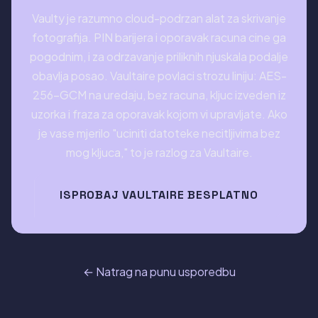
Vaulty je razumno cloud-podrzan alat za skrivanje
fotografija. PIN barijera i oporavak racuna cine ga
pogodnim, i za odrzavanje priliknih njuskala podalje
obavlja posao. Vaultaire povlaci strozu liniju: AES-
256-GCM na uredaju, bez racuna, kljuc izveden iz
uzorka i fraza za oporavak kojom vi upravljate. Ako
je vase mjerilo "uciniti datoteke necitljivima bez
mog kljuca," to je razlog za Vaultaire.
ISPROBAJ VAULTAIRE BESPLATNO
← Natrag na punu usporedbu