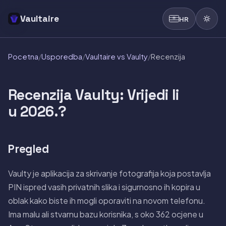
Vaultaire
HR
Pocetna
/
Usporedba
/
Vaultaire vs Vaulty
/
Recenzija
Recenzija Vaulty: Vrijedi li
u 2026.?
Pregled
Vaulty je aplikacija za skrivanje fotografija koja postavlja
PIN ispred vasih privatnih slika i sigurnosno ih kopira u
oblak kako biste ih mogli oporaviti na novom telefonu.
Ima malu ali stvarnu bazu korisnika, s oko 362 ocjene u