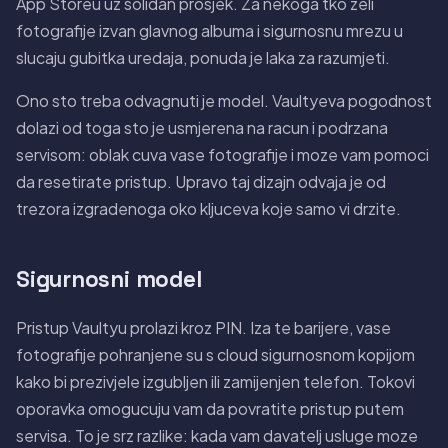
App Storeu uz solidan prosjek. Za nekoga tko zeli
fotografije izvan glavnog albuma i sigurnosnu mrezu u
slucaju gubitka uredaja, ponuda je laka za razumjeti.
Ono sto treba odvagnuti je model. Vaultyeva pogodnost
dolazi od toga sto je usmjerena na racun i podrzana
servisom: oblak cuva vase fotografije i moze vam pomoci
da resetirate pristup. Upravo taj dizajn odvaja je od
trezora izgradenoga oko kljuceva koje samo vi drzite.
Sigurnosni model
Pristup Vaultyu prolazi kroz PIN. Iza te barijere, vase
fotografije pohranjene su s cloud sigurnosnom kopijom
kako bi prezivjele izgubljen ili zamijenjen telefon. Tokovi
oporavka omogucuju vam da povratite pristup putem
servisa. To je srz razlike: kada vam davatelj usluge moze