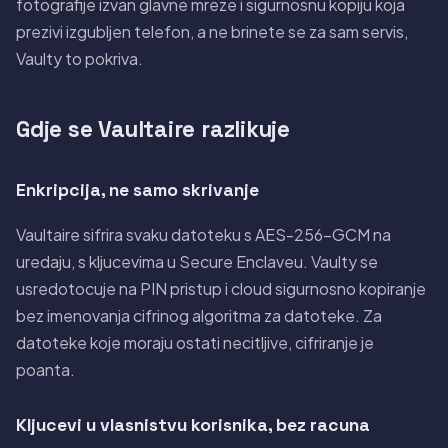
fotografije izvan glavne mreze i sigurnosnu kopiju koja
prezivi izgubljen telefon, a ne brinete se za sam servis,
Vaulty to pokriva.
Gdje se Vaultaire razlikuje
Enkripcija, ne samo skrivanje
Vaultaire sifrira svaku datoteku s AES-256-GCM na
uredaju, s kljucevima u Secure Enclaveu. Vaulty se
usredotocuje na PIN pristup i cloud sigurnosno kopiranje
bez imenovanja cifrinog algoritma za datoteke. Za
datoteke koje moraju ostati necitljive, cifriranje je
poanta.
Kljucevi u vlasnistvu korisnika, bez racuna