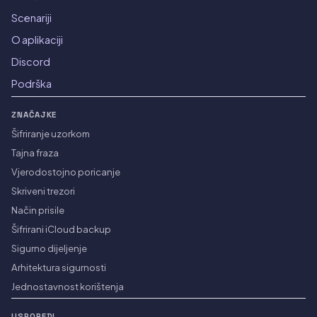
Scenariji
O aplikaciji
Discord
Podrška
ZNAČAJKE
Šifriranje uzorkom
Tajna fraza
Vjerodostojno poricanje
Skriveni trezori
Način prisile
Šifrirani iCloud backup
Sigurno dijeljenje
Arhitektura sigurnosti
Jednostavnost korištenja
USPOREDI