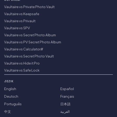
Vaultaire vs Private Photo Vault
Vaultaire vs Keepsafe
Vaultaire vs Privault
Vaultaire vs SPV
Vaultaire vs Secret Photo Album
Vaultaire vs PV Secret Photo Album
Vaultaire vs Calculator#
Vaultaire vs Secret Photo Vault
Vaultaire vs Hide it Pro
Vaultaire vs Safe Lock
JEZIK
English
Español
Deutsch
Français
Português
日本語
中文
العربية