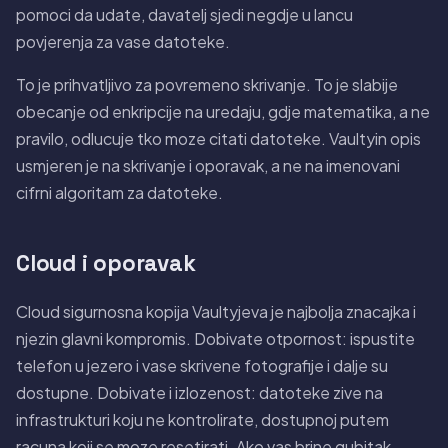
pomoci da udate, davatelj sjedi negdje u lancu
povjerenja za vase datoteke.
To je prihvatljivo za povremeno skrivanje. To je slabije
obecanje od enkripcije na uredaju, gdje matematika, a ne
pravilo, odlucuje tko moze citati datoteke. Vaultyin opis
usmjeren je na skrivanje i oporavak, a ne na imenovani
cifrni algoritam za datoteke.
Cloud i oporavak
Cloud sigurnosna kopija Vaultyjeva je najbolja znacajka i
njezin glavni kompromis. Dobivate otpornost: ispustite
telefon u jezero i vase skrivene fotografije i dalje su
dostupne. Dobivate i izlozenost: datoteke zive na
infrastrukturi koju ne kontrolirate, dostupnoj putem
racuna koji se moze resetirati. Ako vas brine gubitak