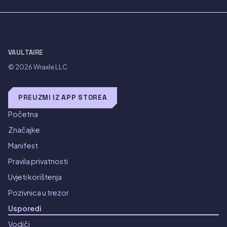
VAULTAIRE
© 2026
Wraxle LLC
PREUZMI IZ APP STOREA
Početna
Značajke
Manifest
Pravila privatnosti
Uvjeti korištenja
Pozivnica u trezor
Usporedi
Vodiči