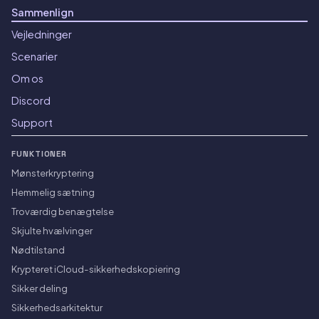
Sammenlign
Vejledninger
Scenarier
Om os
Discord
Support
FUNKTIONER
Mønsterkryptering
Hemmelig sætning
Troværdig benægtelse
Skjulte hvælvinger
Nødtilstand
Krypteret iCloud-sikkerhedskopiering
Sikker deling
Sikkerhedsarkitektur