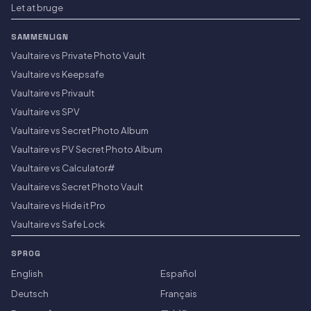
Let at bruge
SAMMENLIGN
Vaultaire vs Private Photo Vault
Vaultaire vs Keepsafe
Vaultaire vs Privault
Vaultaire vs SPV
Vaultaire vs Secret Photo Album
Vaultaire vs PV Secret Photo Album
Vaultaire vs Calculator#
Vaultaire vs Secret Photo Vault
Vaultaire vs Hide it Pro
Vaultaire vs Safe Lock
SPROG
English
Español
Deutsch
Français