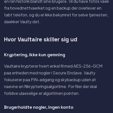
en ren historik blandt sine brugere. Vil du have fotos vaek
fra hovednettvaerket og en backup der overlever en
tabt telefon, og du er ikke bekymret for selve tjenesten,
daekker Vaulty det.
Hvor Vaultaire skiller sig ud
Kryptering, ikke kun gemning
Vaultaire krypterer hvert enkel fil med AES-256-GCM
paa enheden med nogler i Secure Enclave. Vaulty
fokuserer paa PIN-adgang og skybackup uden at
naevne en filkrypteringsalgoritme. For filer der skal
forblive ulaeselige er algoritmen pointen.
Brugerholdte nogler, ingen konto