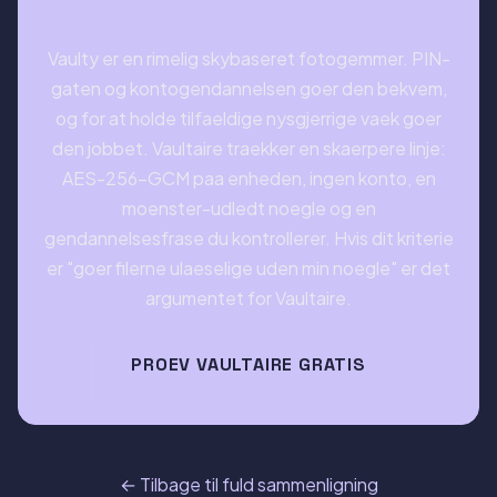
Verdikten
Vaulty er en rimelig skybaseret fotogemmer. PIN-
gaten og kontogendannelsen goer den bekvem,
og for at holde tilfaeldige nysgjerrige vaek goer
den jobbet. Vaultaire traekker en skaerpere linje:
AES-256-GCM paa enheden, ingen konto, en
moenster-udledt noegle og en
gendannelsesfrase du kontrollerer. Hvis dit kriterie
er "goer filerne ulaeselige uden min noegle" er det
argumentet for Vaultaire.
PROEV VAULTAIRE GRATIS
← Tilbage til fuld sammenligning