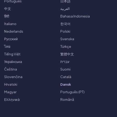
Português
日本語
中文
العربية
हिंदी
Bahasa Indonesia
Italiano
한국어
Nederlands
Polski
Русский
Svenska
ไทย
Türkçe
Tiếng Việt
繁體中文
Українська
עברית
Čeština
Suomi
Slovenčina
Català
Hrvatski
Dansk
Magyar
Português (PT)
Ελληνικά
Română