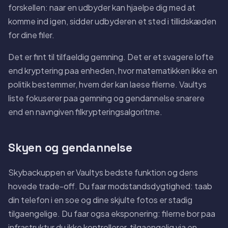
forskellen: naar en udbyder kan hjaelpe dig med at
komme ind igen, sidder udbyderen et sted i tillidskæden
for dine filer.
Det er fint til tilfaeldig gemning. Det er et svagere lofte
end kryptering paa enheden, hvor matematikken ikke en
politik bestemmer, hvem der kan laese filerne. Vaultys
liste fokuserer paa gemning og gendannelse snarere
end en navngiven filkrypteringsalgoritme.
Skyen og gendannelse
Skybackuppen er Vaultys bedste funktion og dens
hovede trade-off. Du faar modstandsdygtighed: taab
din telefon i en soe og dine skjulte fotos er stadig
tilgaengelige. Du faar ogsa eksponering: filerne bor paa
infrastruktur du ikke kontrollerer, tilgaengelig via en