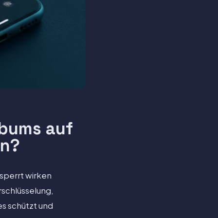
lbums auf
en?
sperrt wirken
erschlüsselung,
es schützt und