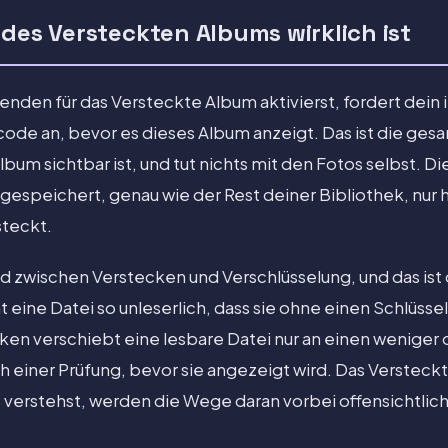
 des Versteckten Albums wirklich ist
nden für das Versteckte Album aktivierst, fordert dein
de an, bevor es dieses Album anzeigt. Das ist die gesa
bum sichtbar ist, und tut nichts mit den Fotos selbst. Die
espeichert, genau wie der Rest deiner Bibliothek, nur 
steckt.
ed zwischen Verstecken und Verschlüsselung, und das ist
 eine Datei so unleserlich, dass sie ohne einen Schlüsse
en verschiebt eine lesbare Datei nur an einen weniger o
ch einer Prüfung, bevor sie angezeigt wird. Das Verstec
 verstehst, werden die Wege daran vorbei offensichtlich