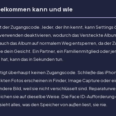
beikommen kann und wie
t der Zugangscode. Jeder, der ihn kennt, kann Settings 
verwenden deaktivieren, wodurch das Versteckte Album 
nn auch das Album auf normalem Weg entsperren, da der
ie dein Gesicht. Ein Partner, ein Familienmitglied oder j
hat, kann das in Sekunden tun.
igt überhaupt keinen Zugangscode. Schließe das iPhon
eckten Fotos erscheinen in Finder, Image Capture oder 
dere Bild, weil sie nicht verschlüsselt sind. Reparaturw
ichen sie auf dieselbe Weise. Die Face ID-Aufforderung e
ieht alles, was den Speicher von außen liest, sie nie.