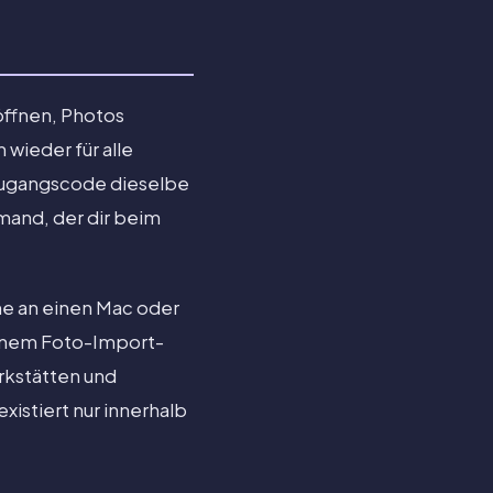
öffnen, Photos
wieder für alle
 Zugangscode dieselbe
emand, der dir beim
e an einen Mac oder
einem Foto-Import-
erkstätten und
xistiert nur innerhalb