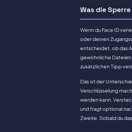
Was die Sperre
Wenn du Face ID verwe
oder deinen Zugangsco
entscheidet, ob das Al
gewöhnliche Dateien g
zusätzlichen Tipp ver
Das ist der Unterschi
Verschlüsselung macht
werden kann. Versteck
und fragt optional na
Zweite. Sobald du das