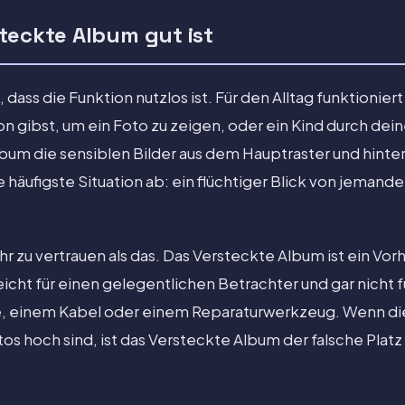
teckte Album gut ist
 dass die Funktion nutzlos ist. Für den Alltag funktionier
 gibst, um ein Foto zu zeigen, oder ein Kind durch deine
lbum die sensiblen Bilder aus dem Hauptraster und hinter
 häufigste Situation ab: ein flüchtiger Blick von jemande
hr zu vertrauen als das. Das Versteckte Album ist ein Vor
icht für einen gelegentlichen Betrachter und gar nicht 
 einem Kabel oder einem Reparaturwerkzeug. Wenn die
s hoch sind, ist das Versteckte Album der falsche Platz 