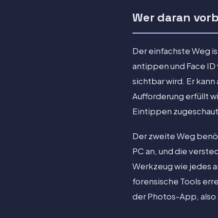
Wer daran vor
Der einfachste Weg is
antippen und Face ID 
sichtbar wird. Er ka
Aufforderung erfüllt w
Eintippen zugeschaut 
Der zweite Weg benöt
PC an, und die verst
Werkzeug wie jedes an
forensische Tools erre
der Photos-App, also s