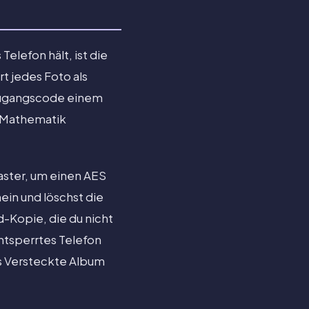
elefon hält, ist die
t jedes Foto als
n Zugangscode einem
ch Mathematik
Raster, um einen AES
ein und löschst die
d-Kopie, die du nicht
ntsperrtes Telefon
as Versteckte Album