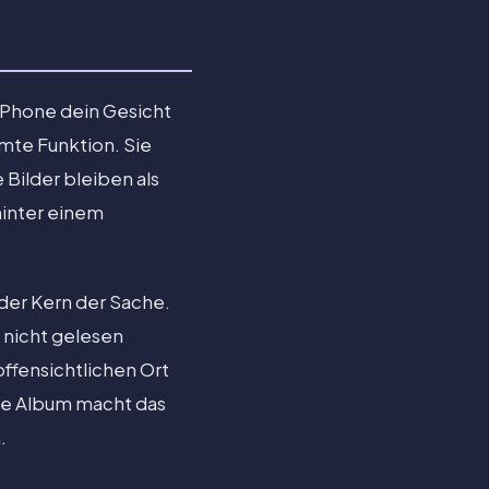
 iPhone dein Gesicht
mte Funktion. Sie
 Bilder bleiben als
hinter einem
 der Kern der Sache.
l nicht gelesen
ffensichtlichen Ort
kte Album macht das
.