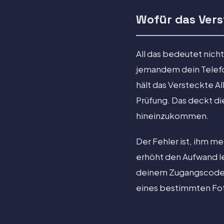
Wofür das Vers
All das bedeutet nicht,
jemandem dein Telefon
hält das Versteckte A
Prüfung. Das deckt die
hineinzukommen.
Der Fehler ist, ihm me
erhöht den Aufwand le
deinem Zugangscode,
eines bestimmten Foto