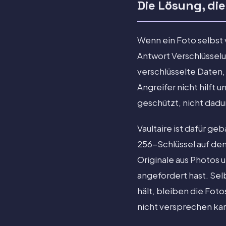
Die Lösung, die
Wenn ein Foto selbst 
Antwort Verschlüsselun
verschlüsselte Daten,
Angreifer nicht hilft 
geschützt, nicht dadur
Vaultaire ist dafür g
256-Schlüssel auf dem
Originale aus Photos 
angefordert hast. Se
hält, bleiben die Foto
nicht versprechen ka