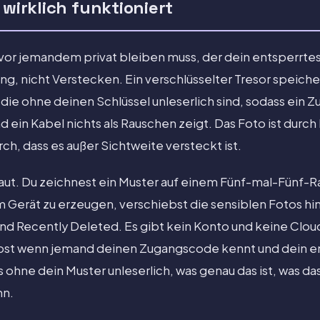
 wirklich funktioniert
vor jemandem privat bleiben muss, der dein entsperrtes T
g, nicht Verstecken. Ein verschlüsselter Tresor speicher
 die ohne deinen Schlüssel unleserlich sind, sodass ei
und ein Kabel nichts als Rauschen zeigt. Das Foto ist dur
ch, dass es außer Sichtweite versteckt ist.
ebaut. Du zeichnest ein Muster auf einem Fünf-mal-Fünf-
 Gerät zu erzeugen, verschiebst die sensiblen Fotos hin
und Recently Deleted. Es gibt kein Konto und keine Clou
lbst wenn jemand deinen Zugangscode kennt und dein e
s ohne dein Muster unleserlich, was genau das ist, was d
nn.