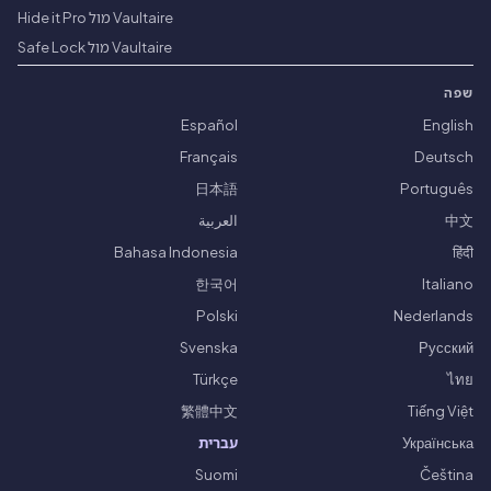
Vaultaire מול Hide it Pro
Vaultaire מול Safe Lock
שפה
Español
English
Français
Deutsch
日本語
Português
中文
العربية
Bahasa Indonesia
हिंदी
한국어
Italiano
Polski
Nederlands
Svenska
Русский
Türkçe
ไทย
繁體中文
Tiếng Việt
Українська
עברית
Suomi
Čeština