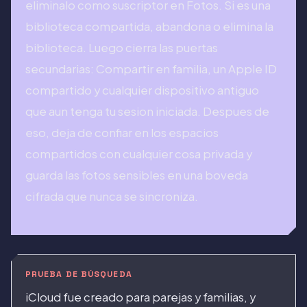
eliminalo como suscriptor en Fotos. Si es una
biblioteca compartida, abandona o elimina la
biblioteca. Luego cierra las puertas
secundarias: Compartir en familia, un Apple ID
compartido y cualquier dispositivo antiguo
que aun tenga tu sesion iniciada. Despues de
eso, deja de confiar en los espacios
compartidos con cualquier cosa privada y
guarda las fotos sensibles en una boveda
cifrada que nunca se sincroniza.
PRUEBA DE BÚSQUEDA
iCloud fue creado para parejas y familias, y