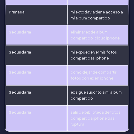
Primaria
mi ex todavia tiene acceso a
mi album compartido
Secundaria
eliminar ex de album
compartido icloud iphone
Secundaria
mi ex puede ver mis fotos
compartidas iphone
Secundaria
como dejar de compartir
fotos con ex en iphone
Secundaria
ex sigue suscrito a mi album
compartido
Secundaria
salir de biblioteca de fotos
compartida iphone tras
ruptura