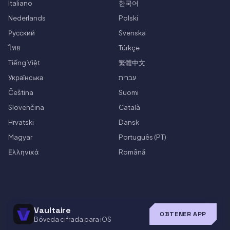
Italiano
한국어
Nederlands
Polski
Русский
Svenska
ไทย
Türkçe
Tiếng Việt
繁體中文
Українська
עברית
Čeština
Suomi
Slovenčina
Català
Hrvatski
Dansk
Magyar
Português (PT)
Ελληνικά
Română
Vaultaire
OBTENER APP
Bóveda cifrada para iOS