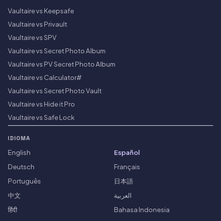
Vaultaire vs Keepsafe
Vaultaire vs Privault
Vaultaire vs SPV
Vaultaire vs Secret Photo Album
Vaultaire vs PV Secret Photo Album
Vaultaire vs Calculator#
Vaultaire vs Secret Photo Vault
Vaultaire vs Hide it Pro
Vaultaire vs Safe Lock
IDIOMA
English
Español
Deutsch
Français
Português
日本語
中文
العربية
हिंदी
Bahasa Indonesia