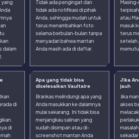
a yang
Tidak ada pengingat dan
Masing-
Anda
tidak ada notifikasi di pihak
terpisah
lamnya
Anda, sehingga mudah untuk
atau Ma
nan
terus menambahkan foto
masuk k
tu
selama berbulan-bulan tanpa
terus m
ikan
menyadari bahwa mantan
setelah 
as dalam
Anda masih ada di daftar.
memutus
t.
re
Apa yang tidak bisa
Jika An
diselesaikan Vaultaire
jauh
itkan
Brankas melindungi apa yang
Jika ma
erada di
Anda masukkan ke dalamnya
akses b
mulai sekarang. Ini tidak bisa
melacak
gikan.
menjangkau salinan yang
perlakuk
ya di
sudah disimpan atau di-
masalah
ernah
screenshot mantan Anda
sekadar