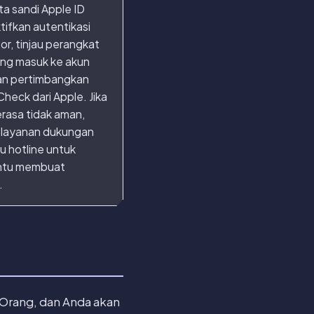
a sandi Apple ID
tifkan autentikasi
or, tinjau perangkat
ng masuk ke akun
an pertimbangkan
heck dari Apple. Jika
rasa tidak aman,
 layanan dukungan
au hotline untuk
tu membuat
.
 Orang, dan Anda akan