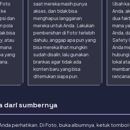
 Foto
saat mereka masih punya
Ubah kat
 ke
akses, dan tidak bisa
Anda, ak
psi dan
menghapus langganan
dua fakt
n pola
mereka untuk Anda. Lakukan
mana ya
dak bisa
pembersihan di Foto terlebih
Anda, d
ry, atau
dahulu, anggap apa pun yang
Safety C
n mana
bisa mereka lihat mungkin
Anda me
apa yang
sudah disalin, lalu gunakan
hubungi
mana.
brankas agar tidak ada
lokal at
konten baru yang bisa
memban
ditemukan siapa pun.
rencana
a dari sumbernya
 Anda perhatikan. Di Foto, buka albumnya, ketuk tombol