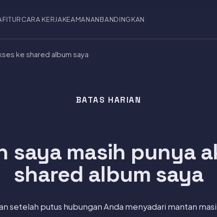
A
FITUR
CARA KERJA
KEAMANAN
BANDINGKAN
kses ke shared album saya
BATAS HARIAN
 saya masih punya a
shared album saya
an setelah putus hubungan Anda menyadari mantan masih