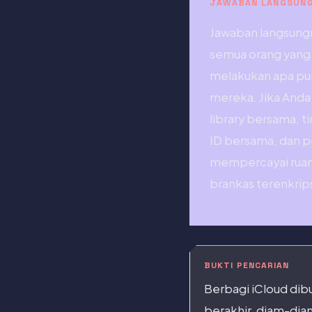
JAWABAN LANGSUN
Jawaban langsung
semua orang yang 
melakukan apa pun
mereka. Jika Anda
library bersama, t
ID bersama, dan p
mempercayai ruang
brankas terenkrips
BUKTI PENCARIAN
Berbagi iCloud dib
berakhir, diam-dia