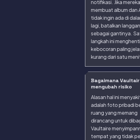
notifikasi. Jika merek
membuat album dan 
tidak ingin ada di da
lagi, batalkan langga
sebagai gantinya. Sa
langkah ini menghent
kebocoran paling jel
kurang dari satu meni
Bagaimana Vaultai
mengubah risiko
Alasan hal ini menyak
adalah foto pribadi b
ruang yang memang
dirancang untuk diba
Vaultaire menyimpann
tempat yang tidak p