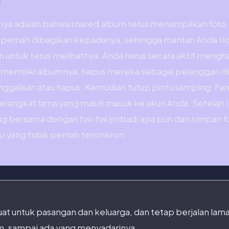
G
nya adalah bahwa shared album terus menampilkan foto
pernah dibagikan kepadanya, sehingga mantan Anda tid
 untuk terus melihatnya. Anda harus secara aktif mengh
 memiliki albumnya, hapus mereka sebagai pelanggan di F
inggalkan atau hapus. Kemudian tutup pintu samping: Fam
erangkat lama yang masih masuk ke akun Anda. Setelah i
 bersama dengan hal-hal pribadi apa pun dan simpan fot
i yang tidak pernah tersinkron.
uat untuk pasangan dan keluarga, dan tetap berjalan lam
m, sampai ada yang menyadarinya.