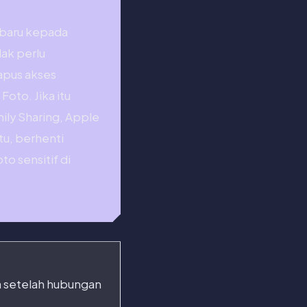
 baru kepada
ak perlu
apus akses
oto. Jika itu
ily Sharing, Apple
tu, berhenti
o sensitif di
a setelah hubungan