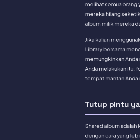
melihat semua orang 
mereka hilang seketik
album milik mereka d
Jika kalian menggunak
Library bersama menca
memungkinkan Anda m
Anda melakukan itu, f
tempat mantan Anda m
Tutup pintu y
Shared album adalah
dengan cara yang leb