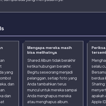
is
an
Mengapa mereka masih
Periksa
bisa melihatnya
tersem
kan
Shared Album tidak berakhir
Menghap
t
ketika hubungan berakhir.
selalu c
nda yang
Begitu seseorang menjadi
Bersama
tombol
pelanggan, setiap foto yang
berdua i
reka, dan
Anda tambahkan terus
Sharing
an.
muncul untuk mereka sampai
menyert
ika dan
Anda menghapus mereka
apakah 
pat
atau menghapus album.
Apple ID