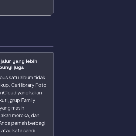
 jalur yang lebih
bunyi juga
us satu album tidak
ukup. Cari library Foto
 iCloud yang kalian
kuti, grup Family
 yang masih
akan mereka, dan
Anda pernah berbagi
 atau kata sandi.