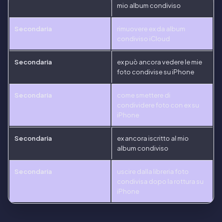
mio album condiviso
Secondaria
rimuovere ex da album
condiviso iCloud
Secondaria
ex può ancora vedere le mie
foto condivise su iPhone
Secondaria
come smettere di
condividere foto con ex su
iPhone
Secondaria
ex ancora iscritto al mio
album condiviso
Secondaria
uscire dalla libreria foto
condivisa dopo la rottura su
iPhone