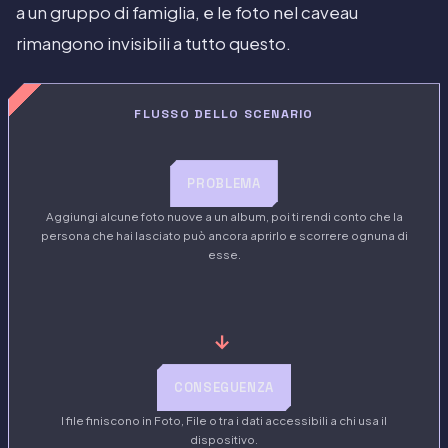
a un gruppo di famiglia, e le foto nel caveau
rimangono invisibili a tutto questo.
FLUSSO DELLO SCENARIO
PROBLEMA
Aggiungi alcune foto nuove a un album, poi ti rendi conto che la
persona che hai lasciato può ancora aprirlo e scorrere ognuna di
esse.
→
CONSEGUENZA
I file finiscono in Foto, File o tra i dati accessibili a chi usa il
dispositivo.