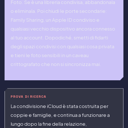
Foto. Se è una libreria condivisa, abbandonala
o eliminala. Poi chiudi le porte secondarie:
Family Sharing, un Apple ID condiviso e
qualsiasi vecchio dispositivo ancora connesso
al tuo account. Dopodiché, smetti di fidarti
degli spazi condivisi con qualsiasi cosa privata
e tieni le foto sensibili in un caveau
crittografato che non si sincronizza mai.
PROVA DI RICERCA
La condivisione iCloud è stata costruita per
coppie e famiglie, e continua a funzionare a
lungo dopo la fine della relazione,