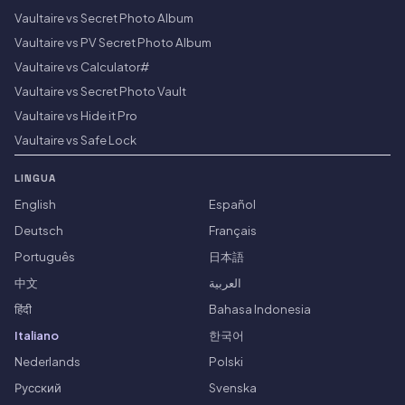
Vaultaire vs Secret Photo Album
Vaultaire vs PV Secret Photo Album
Vaultaire vs Calculator#
Vaultaire vs Secret Photo Vault
Vaultaire vs Hide it Pro
Vaultaire vs Safe Lock
LINGUA
English
Español
Deutsch
Français
Português
日本語
中文
العربية
हिंदी
Bahasa Indonesia
Italiano
한국어
Nederlands
Polski
Русский
Svenska