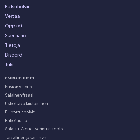
Kutsu holviin
Vertaa
Oppaat
Skenaariot
Tietoja
Discord
Tuki
OMINAISUUDET
Kuvion salaus
Salainen fraasi
Uskottava kiistäminen
Piilotetut holvit
Pakotustila
Salattu iCloud-varmuuskopio
Turvallinen jakaminen