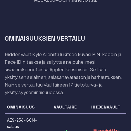
OMINAISUUKSIEN VERTAILU
HiddenVault Kyle Allenilta lukitsee kuvasi PIN-koodin ja
Face ID:n taakse ja sailyttaa ne puhelimesi
sisaanrakennetuissa Applen kansioissa. Se lisaa
yksityisen selaimen, salasanavaraston ja harhautuksen.
Nain se vertautuu Vaultaireen 17 tietoturva- ja
yksityisyysominaisuudessa.
OMINAISUUS
VAULTAIRE
HIDDENVAULT
AES-256-GCM-
salaus
✓
Ei mainittu