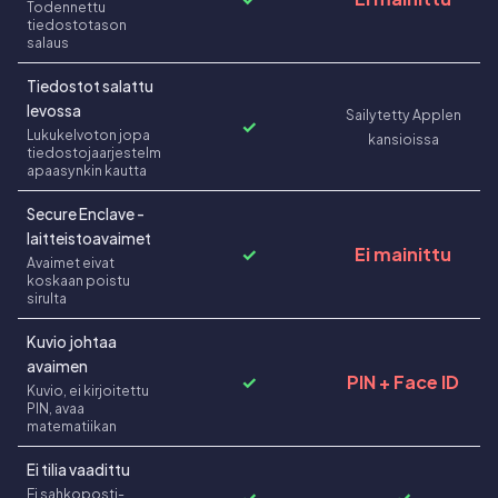
Todennettu
tiedostotason
salaus
Tiedostot salattu
levossa
Sailytetty Applen
✓
Lukukelvoton jopa
kansioissa
tiedostojaarjestelm
apaasynkin kautta
Secure Enclave -
laitteistoavaimet
✓
Ei mainittu
Avaimet eivat
koskaan poistu
sirulta
Kuvio johtaa
avaimen
✓
PIN + Face ID
Kuvio, ei kirjoitettu
PIN, avaa
matematiikan
Ei tilia vaadittu
Ei sahkoposti-
✓
✓