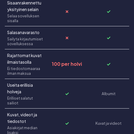
Sisaanrakennettu
yksityinen selain
✗
✓
Selaa sovelluksen
sisalla
Salasanavarasto
✗
✓
Sailyta kirjautumiset
sovelluksessa
Rajattomat kuvat
ilmaistasolla
100 per holvi
✓
Ei tiedostomaaraa
ilman maksua
Useita erillisia
holveja
✓
Albumit
Erilliset salatut
sailiot
Kuvat, videot ja
tiedostot
✓
Kuvat ja videot
Asiakirjat median
lisaksi