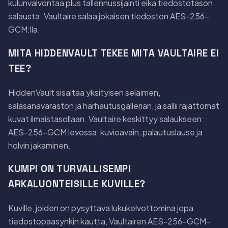
kulunvalvontaa plus tallennussijainti eika tiedostotason
salausta. Vaultaire salaa jokaisen tiedoston AES-256-
GCM:lla.
MITA HIDDENVAULT TEKEE MITA VAULTAIRE EI
TEE?
HiddenVault sisaltaa yksityisen selaimen,
salasanavaraston ja harhautusgallerian, ja sallii rajattomat
kuvat ilmaistasollaan. Vaultaire keskittyy salaukseen:
AES-256-GCM levossa, kuvioavain, palautuslause ja
holvin jakaminen.
KUMPI ON TURVALLISEMPI
ARKALUONTEISILLE KUVILLE?
Kuville, joiden on pysyttava lukukelvottomina jopa
tiedostopaasynkin kautta, Vaultairen AES-256-GCM-