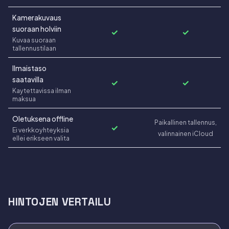
Kamerakuvaus
suoraan holviin
✓
✓
Kuvaa suoraan
tallennustilaan
Ilmaistaso
saatavilla
✓
✓
Kaytettavissa ilman
maksua
Oletuksena offline
Paikallinen tallennus,
✓
Ei verkkoyhteyksia
valinnainen iCloud
ellei erikseen valita
HINTOJEN VERTAILU