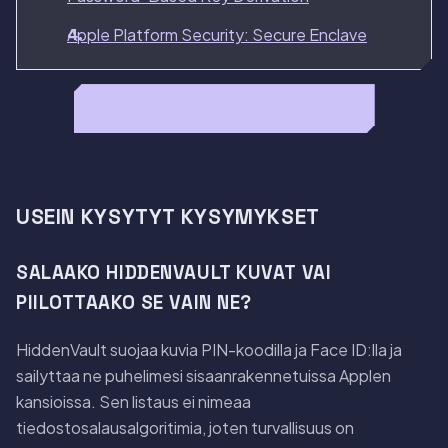
Apple Platform Security: Secure Enclave
Lue HiddenVaultin koko arvostelu →
USEIN KYSYTYT KYSYMYKSET
SALAAKO HIDDENVAULT KUVAT VAI
PIILOTTAAKO SE VAIN NE?
HiddenVault suojaa kuvia PIN-koodilla ja Face ID:lla ja
sailyttaa ne puhelimesi sisaanrakennetuissa Applen
kansioissa. Sen listaus ei nimeaa
tiedostosalausalgoritimia, joten turvallisuus on