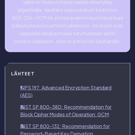
vaita on tiedostotason salaus nimetyllaa
algoritmilla. Vaultaire salaa jokaisen tiedoston
AES-256-GCM:lla, johtaa avaimen kuviosta ja lisaa
palautuslauseen ja holvin jakamisen. Jos kuvat ovat
tarpeeksi arkaluonteisia tarvitsemaan aidon
levossa salauksen, siina on perustelu Vaultairelle.
LÄHTEET
FIPS 197: Advanced Encryption Standard
(AES)
NIST SP 800-38D: Recommendation for
Block Cipher Modes of Operation: GCM
NIST SP 800-132: Recommendation for
Password-Based Key Derivation