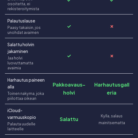
osoitetta, ei
rekisteroitymista
Palautuslause
✓
✗
Paasy takaisin, jos
unohdat avaimen
Salattu holvin
jakaminen
✓
✗
Jaa holvi
luovuttamatta
avaimia
Harhautus paineen
Pakkoavaus-
Harhautusgall
alla
holvi
eria
Toinen nakyma, joka
piilottaa oikean
iCloud-
Kylla, salaus
varmuuskopio
Salattu
mainitsematta
Palauta uudelle
laitteelle