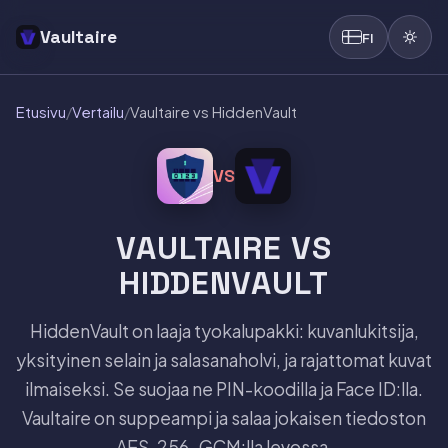
Vaultaire
FI
Etusivu
/
Vertailu
/
Vaultaire vs HiddenVault
VS
VAULTAIRE VS
HIDDENVAULT
HiddenVault on laaja tyokalupakki: kuvanlukitsija,
yksityinen selain ja salasanaholvi, ja rajattomat kuvat
ilmaiseksi. Se suojaa ne PIN-koodilla ja Face ID:lla.
Vaultaire on suppeampi ja salaa jokaisen tiedoston
AES-256-GCM:lla levossa.