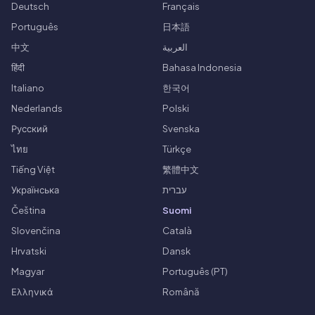
Deutsch
Français
Português
日本語
中文
العربية
हिंदी
Bahasa Indonesia
Italiano
한국어
Nederlands
Polski
Русский
Svenska
ไทย
Türkçe
Tiếng Việt
繁體中文
Українська
עברית
Čeština
Suomi
Slovenčina
Català
Hrvatski
Dansk
Magyar
Português (PT)
Ελληνικά
Română