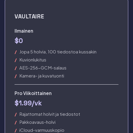
VAULTAIRE
Ilmainen
$0
Jopa 5 holvia, 100 tiedostoa kussakin
Kuvionlukitus
AES-256-GCM-salaus
Kamera- ja kuvatuonti
Pro Viikoittainen
$1.99/vk
Rajattomat holvit ja tiedostot
Pakkoavaus-holvi
iCloud-varmuuskopio