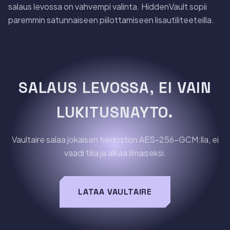
salaus levossa on vahvempi valinta. HiddenVault sopii
paremmin satunnaiseen piilottamiseen lisautiliteeteilla.
SALAUS LEVOSSA, EI VAIN
LUKITUSNAYTO.
Vaultaire salaa jokaisen tiedoston AES-256-GCM:lla, ei
vaadi tilia ja alkaa ilmaiseksi.
LATAA VAULTAIRE