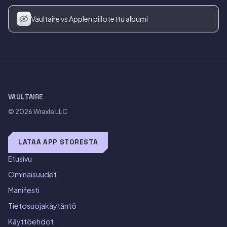
Vaultaire vs Applen piilotettu albumi
VAULTAIRE
© 2026
Wraxle LLC
LATAA APP STORESTA
Etusivu
Ominaisuudet
Manifesti
Tietosuojakäytäntö
Käyttöehdot