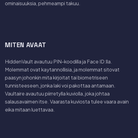
ominaisuuksia, pehmeampi takuu.
MITEN AVAAT
HiddenVault avautuu PIN-koodilla ja Face ID:lla.
Molemmat ovat kaytannollisia, ja molemmat sitovat
paasyn johonkin mita kirjoitat tai biometriseen
tunnisteeseen, jonka laki voi pakottaa antamaan.
Vaultaire avautuu piirretylla kuviolla, joka johtaa
salausavaimen itse. Vaarasta kuviosta tulee vaara avain
eika mitaan luettavaa.