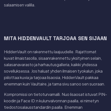
salaamisen valilla.
MITA HIDDENVAULT TARJOAA SEN SIJAAN
HiddenVault on rakennettu laajuudelle. Rajattomat
kuvat ilmaistasolla, sisaanrakennettu yksityinen selain,
salasanavarasto ja harhautusgalleria, kaikki yhdessa
sovelluksessa. Jos haluat yhden ilmaisen tyokalun, joka
piilottaa kuvia ja tarjoaa lisaosia, HiddenVault pakkaa
enemman kuin Vaultaire, ja tama sivu sanoo sen suoraan.
Kompromissi on tietoturvamalli. Nuo lisaosat istuvat PIN-
koodin ja Face ID:n kulunvalvonnan paalla, ei nimetyn
tiedostosalausstandardin paalla. Enemman