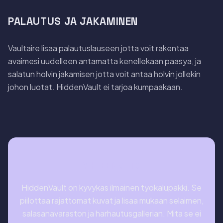
PALAUTUS JA JAKAMINEN
Vaultaire lisaa palautuslauseen jotta voit rakentaa
avaimesi uudelleen antamatta kenellekaan paasya, ja
salatun holvin jakamisen jotta voit antaa holvin jollekin
johon luotat. HiddenVault ei tarjoa kumpaakaan.
YHTEENVETO
HiddenVault on kyvykas ilmainen tyokalupakki. Se
piilottaa rajattomat kuvat ja lisaa mukaan selaimen,
salasanavaraston ja harhautusgallerian. Mita se ei