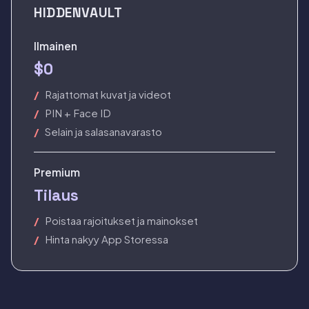
HIDDENVAULT
Ilmainen
$0
Rajattomat kuvat ja videot
PIN + Face ID
Selain ja salasanavarasto
Premium
Tilaus
Poistaa rajoitukset ja mainokset
Hinta nakyy App Storessa