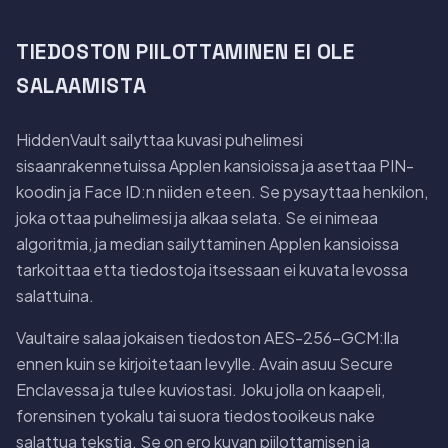
TIEDOSTON PIILOTTAMINEN EI OLE
SALAAMISTA
HiddenVault sailyttaa kuvasi puhelimesi
sisaanrakennetuissa Applen kansioissa ja asettaa PIN-
koodin ja Face ID:n niiden eteen. Se pysayttaa henkilon,
joka ottaa puhelimesi ja alkaa selata. Se ei nimeaa
algoritmia, ja median sailyttaminen Applen kansioissa
tarkoittaa etta tiedostoja itsessaan ei kuvata levossa
salattuina.
Vaultaire salaa jokaisen tiedoston AES-256-GCM:lla
ennen kuin se kirjoitetaan levylle. Avain asuu Secure
Enclavessa ja tulee kuviostasi. Joku jolla on kaapeli,
forensinen tyokalu tai suora tiedostooikeus nake
salattua tekstia. Se on ero kuvan piilottamisen ja