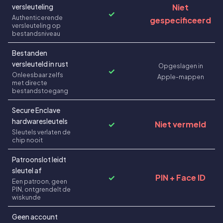
Niet
versleuteling
✓
Authenticerende
gespecificeerd
versleuteling op
bestandsniveau
Bestanden
versleuteld in rust
Opgeslagen in
✓
Onleesbaar zelfs
Apple-mappen
met directe
bestandstoegang
Secure Enclave
hardwaresleutels
✓
Niet vermeld
Sleutels verlaten de
chip nooit
Patroonslot leidt
sleutel af
✓
PIN + Face ID
Een patroon, geen
PIN, ontgrendelt de
wiskunde
Geen account