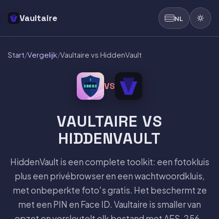
Vaultaire
NL
Start
/
Vergelijk
/
Vaultaire vs HiddenVault
VS
VAULTAIRE VS
HIDDENVAULT
HiddenVault is een complete toolkit: een fotokluis
plus een privébrowser en een wachtwoordkluis,
met onbeperkte foto's gratis. Het beschermt ze
met een PIN en Face ID. Vaultaire is smaller van
opzet en versleutelt elk bestand met AES-256-