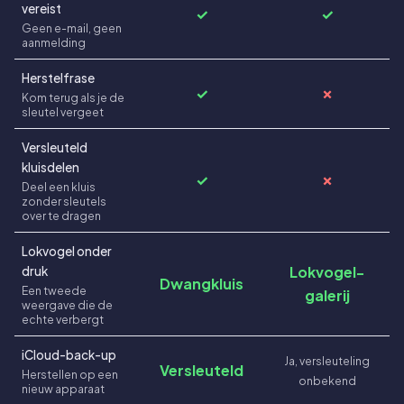
vereist
✓
✓
Geen e-mail, geen
aanmelding
Herstelfrase
✓
✗
Kom terug als je de
sleutel vergeet
Versleuteld
kluisdelen
✓
✗
Deel een kluis
zonder sleutels
over te dragen
Lokvogel onder
Lokvogel-
druk
Dwangkluis
Een tweede
galerij
weergave die de
echte verbergt
iCloud-back-up
Ja, versleuteling
Versleuteld
Herstellen op een
onbekend
nieuw apparaat