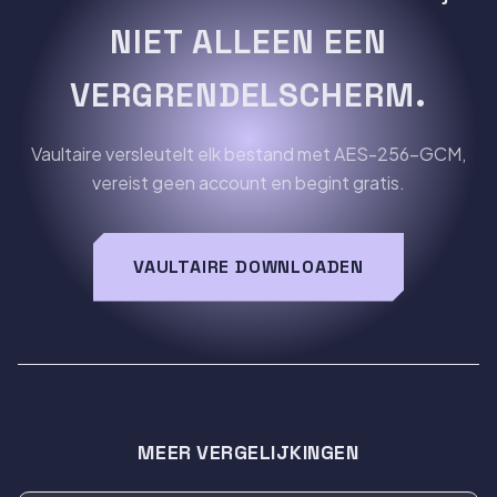
NIET ALLEEN EEN
VERGRENDELSCHERM.
Vaultaire versleutelt elk bestand met AES-256-GCM,
vereist geen account en begint gratis.
VAULTAIRE DOWNLOADEN
MEER VERGELIJKINGEN