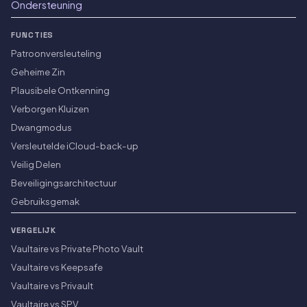
Ondersteuning
FUNCTIES
Patroonversleuteling
Geheime Zin
Plausibele Ontkenning
Verborgen Kluizen
Dwangmodus
Versleutelde iCloud-back-up
Veilig Delen
Beveiligingsarchitectuur
Gebruiksgemak
VERGELIJK
Vaultaire vs Private Photo Vault
Vaultaire vs Keepsafe
Vaultaire vs Privault
Vaultaire vs SPV