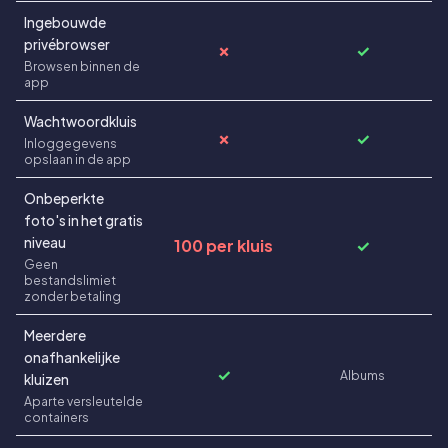
Ingebouwde
privébrowser
✗
✓
Browsen binnen de
app
Wachtwoordkluis
✗
✓
Inloggegevens
opslaan in de app
Onbeperkte
foto's in het gratis
niveau
100 per kluis
✓
Geen
bestandslimiet
zonder betaling
Meerdere
onafhankelijke
✓
Albums
kluizen
Aparte versleutelde
containers