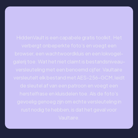
KORTOM
HiddenVault is een capabele gratis toolkit. Het
verbergt onbeperkte foto's en voegt een
browser, een wachtwoordkluis en een lokvogel-
galerij toe. Wat het niet claimt is bestandsniveau-
versleuteling met een benoemd cijfer. Vaultaire
versleutelt elk bestand met AES-256-GCM, leidt
de sleutel af van een patroon en voegt een
herstelfrase en kluisdelen toe. Als de foto's
gevoelig genoeg zijn om echte versleuteling in
rust nodig te hebben, is dat het geval voor
Vaultaire.