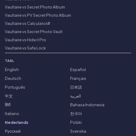
Vaultaire vs Secret Photo Album
Vaultaire vs PV Secret Photo Album
Vaultaire vs Calculator#
Vaultaire vs Secret Photo Vault
Vaultaire vs Hide it Pro
Vaultaire vs Safe Lock
TAAL
English
Español
Deutsch
Français
Português
日本語
中文
العربية
हिंदी
Bahasa Indonesia
Italiano
한국어
Nederlands
Polski
Русский
Svenska