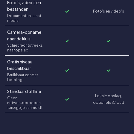
Foto's, video's en
bestanden
✓
Foto's en video's
Documenten naast
media
Camera-opname
naar de kluis
✓
✓
Schiet rechtstreeks
naar opslag
Gratis niveau
beschikbaar
✓
✓
Bruikbaar zonder
betaling
Standaard offline
Lokale opslag,
Geen
✓
optionele iCloud
netwerkoproepen
tenzij je je aanmeldt