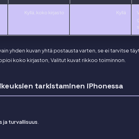
Kyllä, koko kirjasto
Kyllä
g
s
 vain yhden kuvan yhtä postausta varten, se ei tarvitse tä
pioi koko kirjaston, Valitut kuvat rikkoo toiminnon.
ikeuksien tarkistaminen iPhonessa
 ja turvallisuus
.