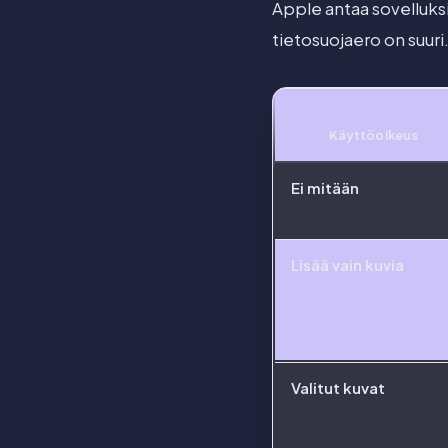
Apple antaa sovelluksi
tietosuojaero on suuri
Käyttöoikeus
Ei mitään
Lisää vain kuvia
Valitut kuvat