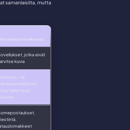
at samanlaisilta, mutta
Paras käyttötarkoitus
ovellukset, jotka eivät
arvitse kuvia
Skannaus- tai
kamerasovellukset,
otka tallentavat
uloksia
Somepostaukset,
iestintä,
latauslomakkeet