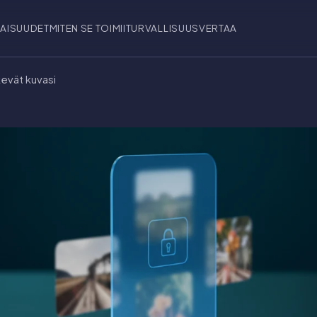
AISUUDET
MITEN SE TOIMII
TURVALLISUUS
VERTAA
evät kuvasi