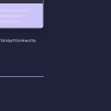
Varmuuskopiointi,
allerian hallinta,
iirtotyökalut
yttä käyttöoikeutta.