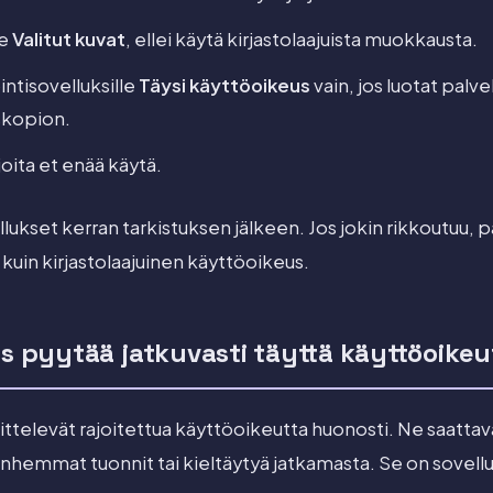
le
Valitut kuvat
, ellei käytä kirjastolaajuista muokkausta.
ntisovelluksille
Täysi käyttöoikeus
vain, jos luotat palve
skopion.
joita et enää käytä.
ukset kerran tarkistuksen jälkeen. Jos jokin rikkoutuu, p
kuin kirjastolaajuinen käyttöoikeus.
us pyytää jatkuvasti täyttä käyttöoikeu
ittelevät rajoitettua käyttöoikeutta huonosti. Ne saatta
vanhemmat tuonnit tai kieltäytyä jatkamasta. Se on sovel