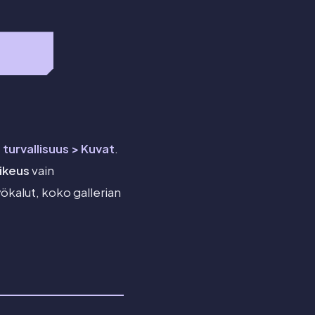
 turvallisuus > Kuvat
.
ikeus
vain
yökalut, koko gallerian