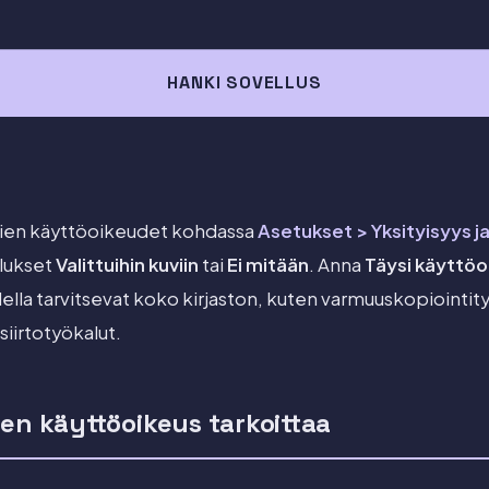
HANKI SOVELLUS
vien käyttöoikeudet kohdassa
Asetukset > Yksityisyys ja
lukset
Valittuihin kuviin
tai
Ei mitään
. Anna
Täysi käyttöo
odella tarvitsevat koko kirjaston, kuten varmuuskopiointit
 siirtotyökalut.
en käyttöoikeus tarkoittaa