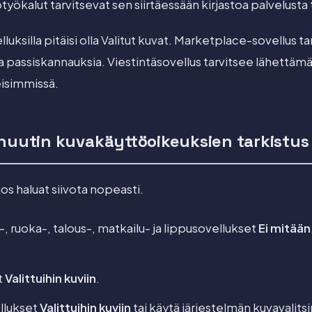
työkalut tarvitsevat sen siirtäessään kirjastoa palvelusta
luksilla pitäisi olla Valitut kuvat. Marketplace-sovellus t
a passiskannauksia. Viestintäsovellus tarvitsee lähettä
eisimmissä.
inuutin kuvakäyttöoikeuksien tarkistus
 jos haluat siivota nopeasti.
 ruoka-, talous-, matkailu- ja lippusovellukset
Ei mitään
t
Valittuihin kuviin
.
llukset
Valittuihin kuviin
tai käytä järjestelmän kuvavalitsi