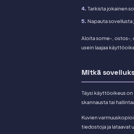
Tarkista jokainen so
Napauta sovellusta j
Aloita some-, ostos-,
usein laajaa käyttöoike
Mitkä sovelluks
Täysi käyttöoikeus on 
skannausta tai hallinta
Kuvien varmuuskopioin
tiedostoja ja lataavat 