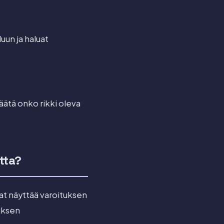
luun ja haluat
äätä onko rikki oleva
tta?
vat näyttää varoituksen
luksen