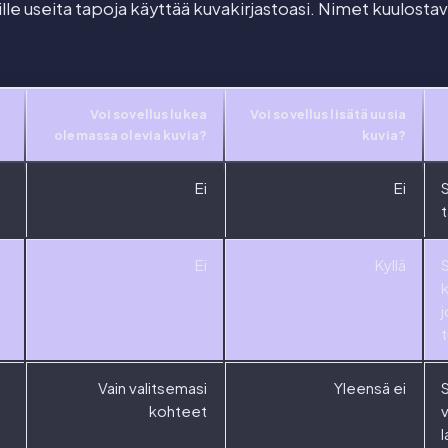
lle useita tapoja käyttää kuvakirjastoasi. Nimet kuulostav
.
Voi sovellus lukea
Voi sovellus lisätä uusia
olemassa olevia kuvia?
kuvia?
Ei
Ei
S
t
Ei
Kyllä
j
t
Vain valitsemasi
Yleensä ei
kohteet
v