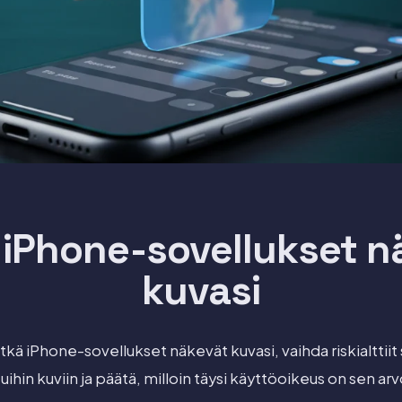
 iPhone-sovellukset n
kuvasi
itkä iPhone-sovellukset näkevät kuvasi, vaihda riskialttiit
tuihin kuviin ja päätä, milloin täysi käyttöoikeus on sen arv