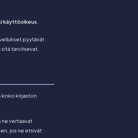
i käyttöoikeus
.
vellukset pyytävät
sitä tarvitsevat.
 koko kirjaston
 ne vertaavat
sen, jos ne etsivät