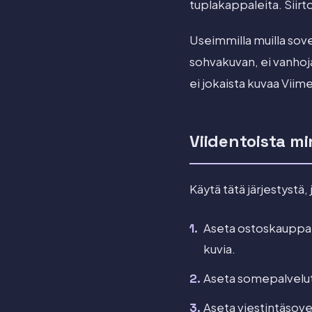
tuplakappaleita. Siirto
Useimmilla muilla sovel
sohvakuvan, ei vanhoj
ei jokaista kuvaa Viim
Viidentoista m
Käytä tätä järjestystä,
Aseta ostoskauppa-,
kuvia.
Aseta somepalvelu
Aseta viestintäsove