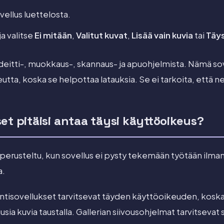
vellus luettelosta.
a valitse
Ei mitään
,
Valitut kuvat
,
Lisää vain kuvia
tai
Täys
 deitti-, muokkaus-, skannaus- ja apuohjelmista. Nämä so
utta, koska se helpottaa latauksia. Se ei tarkoita, että ne 
et pitäisi antaa täysi käyttöoikeus?
perusteltu, kun sovellus ei pysty tekemään työtään ilman
a.
tisovellukset tarvitsevat täyden käyttöoikeuden, koska
uusia kuvia taustalla. Gallerian siivousohjelmat tarvitsevat 