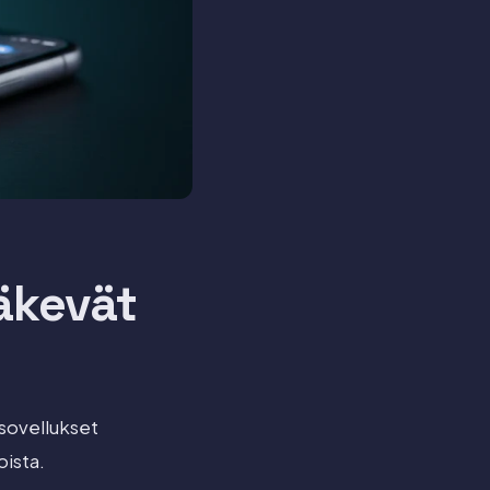
äkevät
 sovellukset
oista.