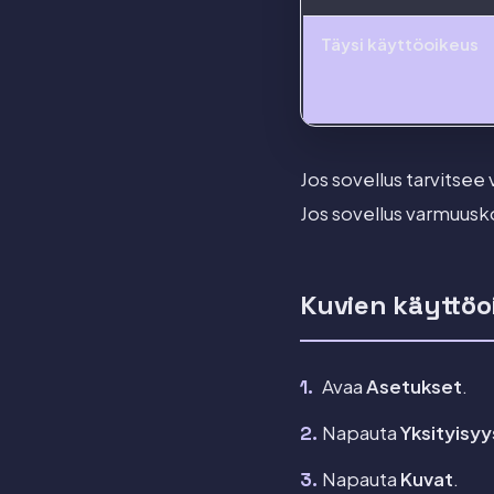
Täysi käyttöoikeus
Jos sovellus tarvitsee
Jos sovellus varmuusko
Kuvien käyttöo
Avaa
Asetukset
.
Napauta
Yksityisyys
Napauta
Kuvat
.