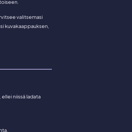
 toiseen.
arvitsee valitsemasi
mäsi kuvakaappauksen,
, ellei niissä ladata
nta.