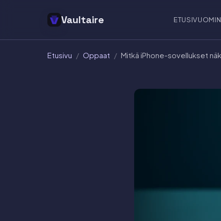
Vaultaire
ETUSIVU
OMIN
Etusivu
/
Oppaat
/
Mitkä iPhone-sovellukset näk