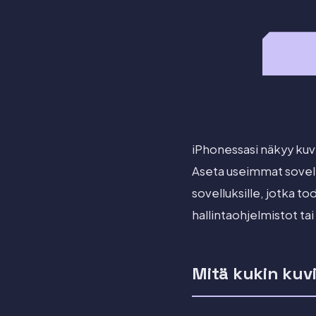
iPhonessasi näkyy ku
Aseta useimmat sovel
sovelluksille, jotka t
hallintaohjelmistot tai
Mitä kukin kuvi