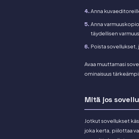
Anna kuvaeditoreil
Anna varmuuskopioi
täydellisen varmuu
Poista sovellukset, 
Avaa muuttamasi sovell
ominaisuus tärkeämpi 
Mitä jos sovell
Jotkut sovellukset käs
joka kerta, piilottaa 