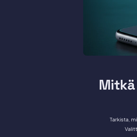
Mitkä
Tarkista, m
Valit