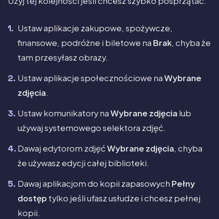
Użyj tej kolejności jeśli chcesz szybko posprzątać.
Ustaw aplikacje zakupowe, spożywcze,
finansowe, podróżne i biletowe na
Brak
, chyba że
tam przesyłasz obrazy.
Ustaw aplikacje społecznościowe na
Wybrane
zdjęcia
.
Ustaw komunikatory na
Wybrane zdjęcia
lub
używaj systemowego selektora zdjęć.
Dawaj edytorom zdjęć
Wybrane zdjęcia
, chyba
że używasz edycji całej biblioteki.
Dawaj aplikacjom do kopii zapasowych
Pełny
dostęp
tylko jeśli ufasz usłudze i chcesz pełnej
kopii.