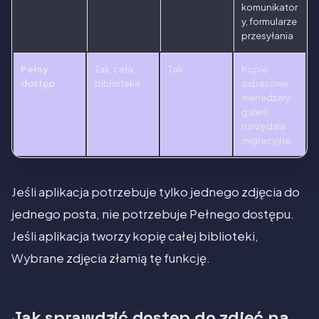
komunikator
y, formularze
przesyłania
Pełny
Tak, cała
Tak
Kopie
dostęp
biblioteka
zapasowe,
menedżery
galerii,
narzędzia
migracyjne
Jeśli aplikacja potrzebuje tylko jednego zdjęcia do
jednego posta, nie potrzebuje Pełnego dostępu.
Jeśli aplikacja tworzy kopię całej biblioteki,
Wybrane zdjęcia złamią tę funkcję.
Jak sprawdzić dostęp do zdjęć na