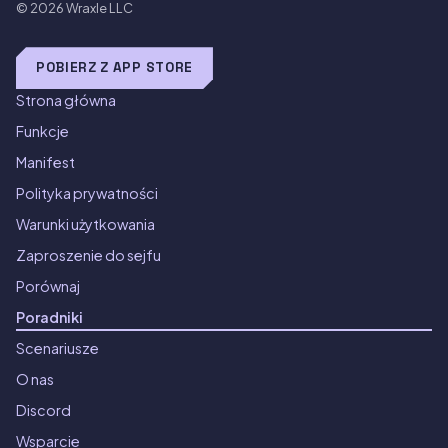
© 2026
Wraxle LLC
POBIERZ Z APP STORE
Strona główna
Funkcje
Manifest
Polityka prywatności
Warunki użytkowania
Zaproszenie do sejfu
Porównaj
Poradniki
Scenariusze
O nas
Discord
Wsparcie