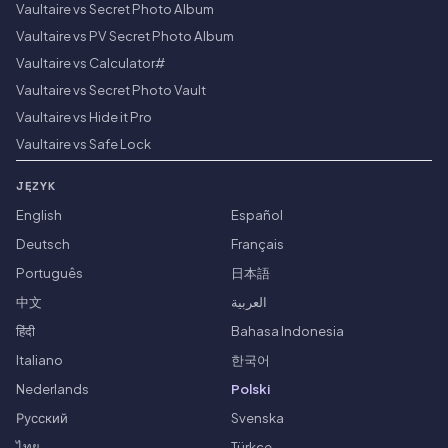
Vaultaire vs Secret Photo Album
Vaultaire vs PV Secret Photo Album
Vaultaire vs Calculator#
Vaultaire vs Secret Photo Vault
Vaultaire vs Hide it Pro
Vaultaire vs Safe Lock
JĘZYK
English
Español
Deutsch
Français
Português
日本語
中文
العربية
हिंदी
Bahasa Indonesia
Italiano
한국어
Nederlands
Polski
Русский
Svenska
ไทย
Türkçe