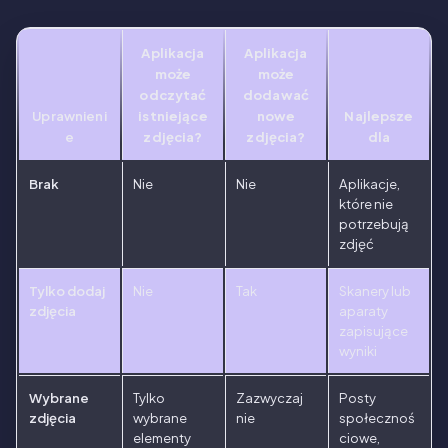
Aplikacja
Aplikacja
może
może
odczytać
dodawać
Uprawnieni
istniejące
nowe
Najlepsze
e
zdjęcia?
zdjęcia?
dla
Brak
Nie
Nie
Aplikacje,
które nie
potrzebują
zdjęć
Tylko dodaj
Nie
Tak
Skanery lub
zdjęcia
aparaty
zapisujące
wyniki
Wybrane
Tylko
Zazwyczaj
Posty
zdjęcia
wybrane
nie
społecznoś
elementy
ciowe,