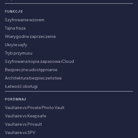
FUNKCJE
Szyfrowanie wzorem
Tajna fraza
Wiarygodne zaprzeczenie
Ukryte sejfy
Tryb przymusu
Szyfrowana kopia zapasowa iCloud
Bezpieczne udostępnianie
Architektura bezpieczeństwa
Łatwość obsługi
PORÓWNAJ
Vaultaire vs Private Photo Vault
Vaultaire vs Keepsafe
Vaultaire vs Privault
Vaultaire vs SPV