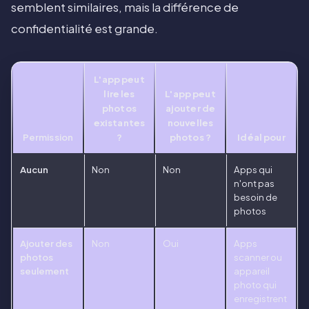
semblent similaires, mais la différence de
confidentialité est grande.
L'app peut
lire les
L'app peut
photos
ajouter de
existantes
nouvelles
Permission
?
photos ?
Idéal pour
Aucun
Non
Non
Apps qui
n'ont pas
besoin de
photos
Ajouter des
Non
Oui
Apps
photos
scanner ou
seulement
appareil
photo qui
enregistrent