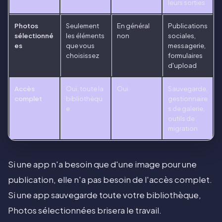
leurs sorties
Photos
Seulement
En général
Publications
sélectionné
les éléments
non
sociales,
es
que vous
messagerie,
choisissez
formulaires
d'upload
Accès
Oui, toute la
Oui
Sauvegarde,
complet
bibliothèqu
gestionnaire
e
s de galerie,
outils de
migration
Si une app n'a besoin que d'une image pour une
publication, elle n'a pas besoin de l'accès complet.
Si une app sauvegarde toute votre bibliothèque,
Photos sélectionnées brisera le travail.