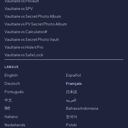
Vaultaire vs Privault
Vaultaire vs SPV
Vaultaire vs Secret Photo Album
Vaultaire vs PV Secret Photo Album
Vaultaire vs Calculator#
Vaultaire vs Secret Photo Vault
Vaultaire vs Hide it Pro
Vaultaire vs Safe Lock
LANGUE
English
Español
Deutsch
Français
Português
日本語
中文
العربية
हिंदी
Bahasa Indonesia
Italiano
한국어
Nederlands
Polski