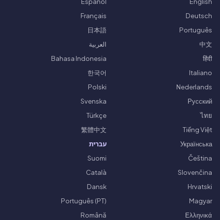
Español
English
Français
Deutsch
日本語
Português
中文
العربية
Bahasa Indonesia
हिंदी
한국어
Italiano
Polski
Nederlands
Svenska
Русский
Türkçe
ไทย
繁體中文
Tiếng Việt
Українська
עברית
Suomi
Čeština
Català
Slovenčina
Dansk
Hrvatski
Português (PT)
Magyar
Română
Ελληνικά