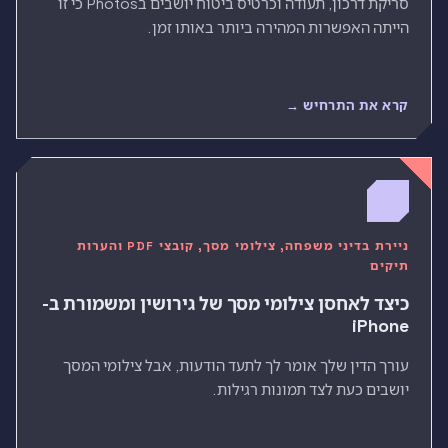
סריקת דרכון, תעודה וכרטיס ביטוח יושבים בPhotos כי זו
הייתה האפשרות המהירה ביותר באותו זמן.
קרא את התרחיש →
ניירת בדיני משפחה, צילומי מסך, קובצי PDF והערות
תיקים
כיצד לאחסן צילומי מסך של גירושין ומשמורת ב-
iPhone
עורך הדין שלך אומר לך לתעד הודעות, אבל צילומי המסך
יושבים כעת לצד תמונות רגילות.