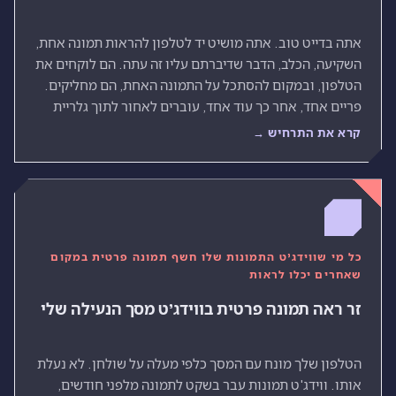
אתה בדייט טוב. אתה מושיט יד לטלפון להראות תמונה אחת,
השקיעה, הכלב, הדבר שדיברתם עליו זה עתה. הם לוקחים את
הטלפון, ובמקום להסתכל על התמונה האחת, הם מחליקים.
פריים אחד, אחר כך עוד אחד, עוברים לאחור לתוך גלריית
צילומים שמעולם לא אורגנה לקהל.
קרא את התרחיש →
כל מי שווידג'ט התמונות שלו חשף תמונה פרטית במקום
שאחרים יכלו לראות
זר ראה תמונה פרטית בווידג'ט מסך הנעילה שלי
הטלפון שלך מונח עם המסך כלפי מעלה על שולחן. לא נעלת
אותו. ווידג'ט תמונות עבר בשקט לתמונה מלפני חודשים,