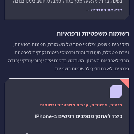
בפינה, בגודל מלא על מסך בגודל טאבלט, יושב בינינו בגובה
העיניים. לא היה מהיר מספיק לגלול אותו, והשתיקה שאחרי
קרא את התרחיש →
אמרה הכל.
רשומות משפטיות ורפואיות
תיקי בית משפט, צילומי מסך של משמורת, תמונות רפואיות,
ניירת מטפלת, תעודות זהות וכרטיסי ביטוח זקוקים לפרטיות
מבלי לאבד את הארגון. השתמש בדפים אלה עבור עותקי עבודה
פרטיים, לא כתחליף לרשומות רשמיות.
מזהים, אישורים, קבצים משפטיים ורשומות
כיצד לאחסן מסמכים רגישים ב-iPhone