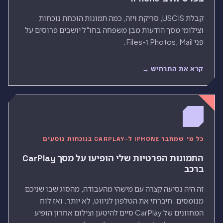
קבלת USCIS, סריקת ויזה, כמה תמונות הוכחת נוכחות
וצילומי מסך הודעות מבן משפחה בחו"ל יושבים פרוסים על
פני Photos, Mail ו-Files.
קרא את התרחיש →
כל מי שמחבר IPHONE ל-CARPLAY בנוכחות נוסעים
התמונות הפרטיות שלי הופיעו על מסך CarPlay
ברכב
זה היה נסיעה קצרה עם מישהי מהעבודה, מהסוג שבו שניכם
מנומסים. חיברתי את הטלפון לניווט, לא יותר. ואז לוח
המחוונים של CarPlay סיים להיטען וצילום אחרון הופיע