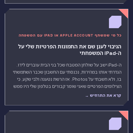
כל מי שמשתף APPLE ACCOUNT או IPAD עם המשפחה
הגיבוי לענן שם את התמונות הפרטיות שלי על
ה-iPad המשפחתי
ה-iPad ישב על שולחן המטבח שכל בני הבית עוברים לידו.
הגדרתי אותו במהירות, נכנסתי עם החשבון שכבר השתמשתי
בו, ולא חשבתי על Photos. אז הרשת נטענה ולבי שקע, כי
הצילומים הפרטיים שאני שומר קבורים בטלפון שלי היו ממש
שם בראש, בגודל מלא, על מסך שכל אחד יכול להחליק בו.
קרא את התרחיש →