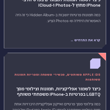
iPhone מחוץ ל-Photos ו-iCloud
כמה תמונות פרטיות יושבות ב-Hidden Album כי זה היה
האפשרות היחידה ש-Photos הציע.
קרא את התרחיש →
APPLE IDS משותפים, מכשירי משפחה וספריות תמונות
משותפות
כיצד לשמור אפליקציות, תמונות וצילומי מסך
LGBTQ בפרטיות ב-iPhone משפחתי משותף
כמה צילומי מסך פרטיים ואייקון אפליקציית היכרויות אחת
חיים בטלפון שמתחבר לאותו Apple ID כמו iPad של הורה.