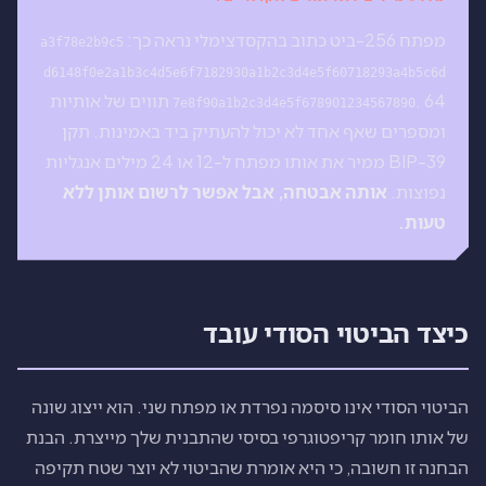
מפתח 256-ביט כתוב בהקסדצימלי נראה כך:
a3f78e2b9c5
d6148f0e2a1b3c4d5e6f7182930a1b2c3d4e5f60718293a4b5c6d
. 64 תווים של אותיות
7e8f90a1b2c3d4e5f678901234567890
ומספרים שאף אחד לא יכול להעתיק ביד באמינות. תקן
BIP-39 ממיר את אותו מפתח ל-12 או 24 מילים אנגליות
נפוצות.
אותה אבטחה, אבל אפשר לרשום אותן ללא
טעות.
כיצד הביטוי הסודי עובד
הביטוי הסודי אינו סיסמה נפרדת או מפתח שני. הוא ייצוג שונה
של אותו חומר קריפטוגרפי בסיסי שהתבנית שלך מייצרת. הבנת
הבחנה זו חשובה, כי היא אומרת שהביטוי לא יוצר שטח תקיפה