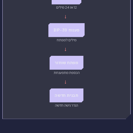
12 או 24 מילים
→
פענוח BIP-39
מילים למפתח
→
מפתח שוחזר
הכספת מתפענחת
→
תבנית חדשה
הגדר גישה חדשה