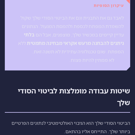
עיקרון הסופיות
לאבד גם את התבנית וגם את הביטוי הסודי שלך שקול
להשמדת המפתח לכספת ולהמסת המנעול. הנתונים
עדיין קיימים במכשיר שלך, מוצפנים, אבל הם
בלתי
ניתנים להבחנה מרעש אקראי מבחינה מתמטית
ללא
המפתח. שום טכנולוגיה עתידית לא תשנה זאת.
AES-
256
לא ממתין להיות פצוח.
שיטות עבודה מומלצות לביטוי הסודי
שלך
הביטוי הסודי שלך הוא הגיבוי האולטימטיבי לנתונים הפרטיים
ביותר שלך. התייחס אליו בהתאם.