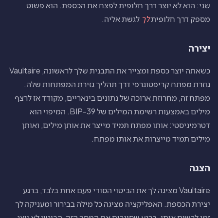
שני: הוא לא יוצר דרך חלופית לפצח את הכספת. הוא פשוט
מספק דרך חלופית
לך
לגשת אליה.
יצירה
כשאתה יוצר כספת ומצייר את התבנית שלך לראשונה, Vaultaire
גוזרת מפתח קריפטוגרפי דרך תהליך גזירת המפתחות שלה.
מפתח זה, מחרוזת ארוכה של נתונים בינאריים, מקודד אז לרצף
מילים באמצעות רשימת המילים של BIP-39. המיפוי הוא
דטרמיניסטי: אותו מפתח תמיד מייצר את אותן מילים, ואותן
מילים תמיד מייצרות את אותו מפתח.
הצגה
Vaultaire מציגה לך את הביטוי הסודי פעם אחת בלבד, ברגע
יצירת הכספת. האפליקציה מציגה כל מילה בבירור ומעניקה לך
זמן לרשום אותן. ברגע שסוגרים את המסך הזה, הביטוי לא יוצג