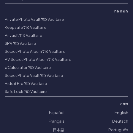
השוואה
Vaultaire מול Private Photo Vault
Vaultaire מול Keepsafe
Vaultaire מול Privault
Vaultaire מול SPV
Vaultaire מול Secret Photo Album
Vaultaire מול PV Secret Photo Album
Vaultaire מול Calculator#
Vaultaire מול Secret Photo Vault
Vaultaire מול Hide it Pro
Vaultaire מול Safe Lock
שפה
Español
English
Français
Deutsch
日本語
Português