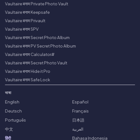
Vaultaire बनाम Private Photo Vault
Vaultaire बनाम Keepsafe
Vaultaire बनाम Privault
Vaultaire बनाम SPV
Vaultaire बनाम Secret Photo Album
Vaultaire बनाम PV Secret Photo Album
Vaultaire बनाम Calculator#
Vaultaire बनाम Secret Photo Vault
Vaultaire बनाम Hide it Pro
Vaultaire बनाम Safe Lock
भाषा
English
Español
Deutsch
Français
Português
日本語
中文
العربية
हिंदी
Bahasa Indonesia