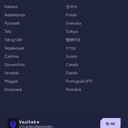
Italiano
한국어
Nederlands
Polski
Русский
Svenska
ไทย
Türkçe
Tiếng Việt
繁體中文
Українська
עברית
Čeština
Suomi
Slovenčina
Català
Hrvatski
Dansk
Magyar
Português (PT)
Ελληνικά
Română
Vaultaire
ऐप पाएं
iOS के लिए एन्क्रिप्टेड वॉल्ट