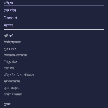
परिदृश्य
हमारे बारे में
Discord
सहायता
सुविधाएँ
पैटर्न एन्क्रिप्शन
गुप्त वाक्यांश
विश्वसनीय अस्वीकरण
छिपे हुए वॉल्ट
दबाव मोड
एन्क्रिप्टेड iCloud बैकअप
सुरक्षित शेयरिंग
सुरक्षा वास्तुकला
उपयोग में आसानी
तुलना