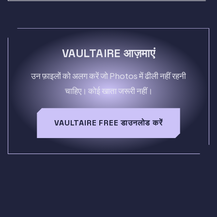
VAULTAIRE आज़माएं
उन फ़ाइलों को अलग करें जो Photos में ढीली नहीं रहनी
चाहिए। कोई खाता जरूरी नहीं।
VAULTAIRE FREE डाउनलोड करें