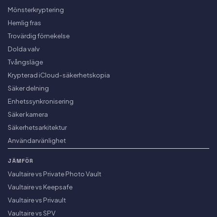
Mönsterkryptering
Hemlig fras
Trovärdig förnekelse
Dolda valv
Tvångsläge
Krypterad iCloud-säkerhetskopia
Säker delning
Enhetssynkronisering
Säker kamera
Säkerhetsarkitektur
Användarvänlighet
JÄMFÖR
Vaultaire vs Private Photo Vault
Vaultaire vs Keepsafe
Vaultaire vs Privault
Vaultaire vs SPV