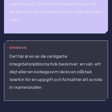
egen nyckel, och använd Guided Access för
att låsa en utlånad telefon till en enda app eller
skärm.
SÖKBEVIS
Det här är en av de vanligaste
integritetsrädslorna folk beskriver: en vän, ett
dejt eller en kollega som räcks en olåstad
telefon för en uppgift och fortsätter att scrolla
in i kamerarullen.