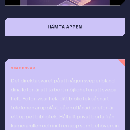
HÄMTA APPEN
SNABBSVAR
Det direkta svaret på att någon sveper bland
dina foton är att ta bort möjligheten att svepa
helt. Foton visar hela ditt bibliotek så snart
telefonen är upplåst, så en utlånad telefon är
ett öppet bibliotek. Håll allt privat borta från
kamerarullen och inuti en app som behöver sin