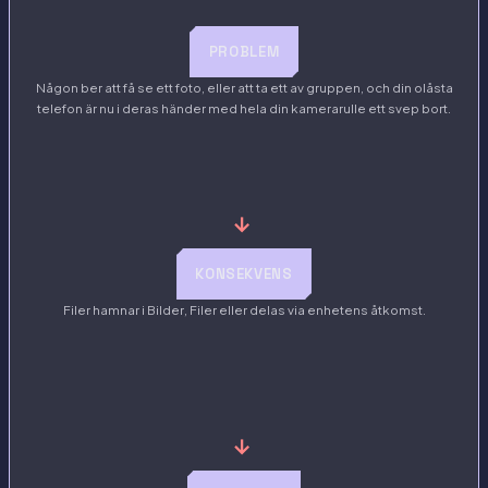
PROBLEM
Någon ber att få se ett foto, eller att ta ett av gruppen, och din olåsta
telefon är nu i deras händer med hela din kamerarulle ett svep bort.
→
KONSEKVENS
Filer hamnar i Bilder, Filer eller delas via enhetens åtkomst.
→