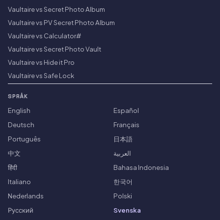
Vaultaire vs Secret Photo Album
Vaultaire vs PV Secret Photo Album
Vaultaire vs Calculator#
Vaultaire vs Secret Photo Vault
Vaultaire vs Hide it Pro
Vaultaire vs Safe Lock
SPRÅK
English
Español
Deutsch
Français
Português
日本語
中文
العربية
हिंदी
Bahasa Indonesia
Italiano
한국어
Nederlands
Polski
Русский
Svenska