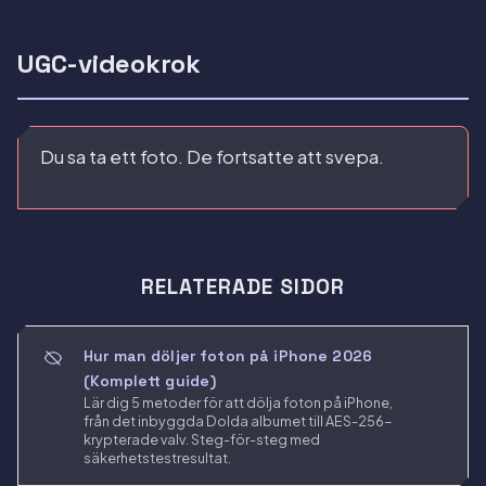
UGC-videokrok
Du sa ta ett foto. De fortsatte att svepa.
RELATERADE SIDOR
Hur man döljer foton på iPhone 2026
(Komplett guide)
Lär dig 5 metoder för att dölja foton på iPhone,
från det inbyggda Dolda albumet till AES-256-
krypterade valv. Steg-för-steg med
säkerhetstestresultat.