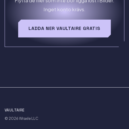
Flytta de filer som inte bör ligga löst i Bilder.
Inget konto krävs.
LADDA NER VAULTAIRE GRATIS
VAULTAIRE
© 2026
Wraxle LLC