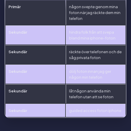
Primär
någon svepte genom mina
foton när jag räckte dem min
telefon
Sekundär
hindra folk från att svepa
bland mina iphone-foton
Sekundär
räckte över telefonen och de
såg privata foton
Sekundär
dölj foton innan jag ger
någon min telefon
Sekundär
låt någon använda min
telefon utan att se foton
Sekundär
guided access foton iphone